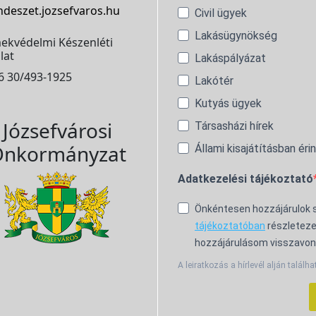
ndeszet.jozsefvaros.hu
Civil ügyek
Lakásügynökség
ekvédelmi Készenléti
lat
Lakáspályázat
6 30/493-1925
Lakótér
Kutyás ügyek
Józsefvárosi
Társasházi hírek
nkormányzat
Állami kisajátításban éri
Adatkezelési tájékoztató
Önkéntesen hozzájárulok
tájékoztatóban
részleteze
hozzájárulásom visszavon
A leiratkozás a hírlevél alján találha