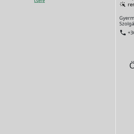
csere
re
Gyerm
Szolgá

+3
Ö