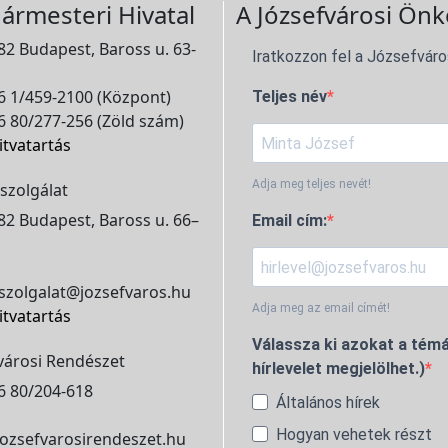
ármesteri Hivatal
A Józsefvárosi Önk
2 Budapest, Baross u. 63-
Iratkozzon fel a Józsefváro
 1/459-2100 (Központ)
Teljes név
 80/277-256 (Zöld szám)
itvatartás
Adja meg teljes nevét!
szolgálat
2 Budapest, Baross u. 66–
Email cím:
szolgalat@jozsefvaros.hu
Adja meg az email címét!
itvatartás
Válassza ki azokat a témá
városi Rendészet
hírlevelet megjelölhet.)
6 80/204-618
Általános hírek
Hogyan vehetek részt
ozsefvarosirendeszet.hu