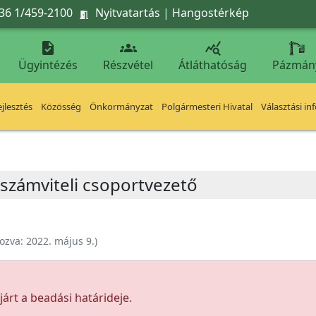
36 1/459-2100
Nyitvatartás
|
Hangostérkép




Ügyintézés
Részvétel
Átláthatóság
Pázmán
jlesztés
Közösség
Önkormányzat
Polgármesteri Hivatal
Választási in
 számviteli csoportvezető
ozva:
2022. május 9.
)
árt a beadási határideje.