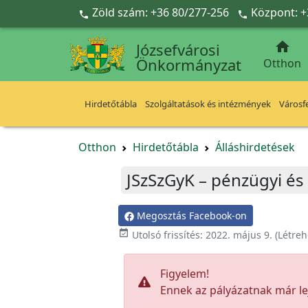
Ugrás a fő tartalomra
Zöld szám: +36 80/277-256
Központ: +



Józsefvárosi
Önkormányzat
Otthon
Hirdetőtábla
Szolgáltatások és intézmények
Városfe
Otthon
Hirdetőtábla
Álláshirdetések
JSzSzGyK – pénzügyi és
Megosztás Facebook-on

Utolsó frissítés:
2022. május 9.
(Létreh
Figyelem!
Ennek az pályázatnak már lej