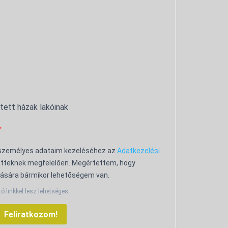
ntett házak lakóinak
 személyes adataim kezeléséhez az
Adatkezelési
tteknek megfelelően. Megértettem, hogy
ására bármikor lehetőségem van.
tó linkkel lesz lehetséges.
Feliratkozom!