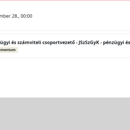
mber 28., 00:00
ügyi és számviteli csoportvezető - JSzSzGyK - pénzügyi é
umentum