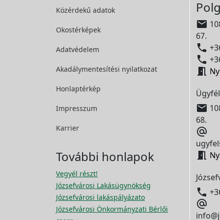
Polg
Közérdekű adatok

108
Okostérképek
67.

+36
Adatvédelem

+36
Akadálymentesítési
nyilatkozat

Ny
Honlaptérkép
Ügyfél

108
Impresszum
68.
Karrier

ugyfel
További honlapok

Ny
Vegyél részt!
József
Józsefvárosi Lakásügynökség

+3
Józsefvárosi lakáspályázato

Józsefvárosi Önkormányzati Bérlői
info@j