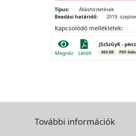
Típus:
Álláshirdetések
Beadási határidő:
2019. szepte
Kapcsolódó mellékletek:
JSzSzGyK - pénz
663 KB
PDF dok
Megnéz
Letölt
További információk