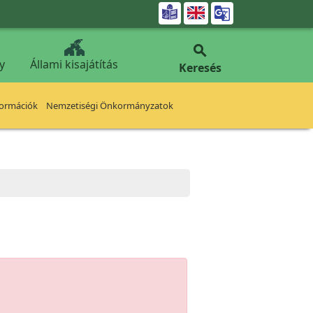


y
Állami kisajátítás
Keresés
formációk
Nemzetiségi Önkormányzatok