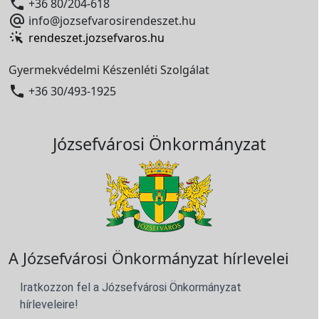

+36 80/204-618

info@jozsefvarosirendeszet.hu
rendeszet.jozsefvaros.hu
Gyermekvédelmi Készenléti Szolgálat

+36 30/493-1925
Józsefvárosi Önkormányzat
A Józsefvárosi Önkormányzat hírlevelei
Iratkozzon fel a Józsefvárosi Önkormányzat
hírleveleire!