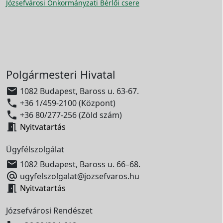
Józsefvárosi Önkormányzati Bérlői csere
Polgármesteri Hivatal

1082 Budapest, Baross u. 63-67.

+36 1/459-2100 (Központ)

+36 80/277-256 (Zöld szám)

Nyitvatartás
Ügyfélszolgálat

1082 Budapest, Baross u. 66–68.

ugyfelszolgalat@jozsefvaros.hu

Nyitvatartás
Józsefvárosi Rendészet