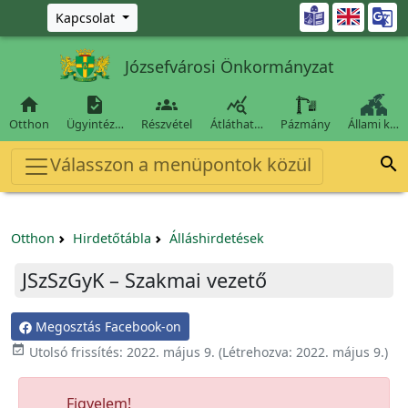
Ugrás a fő tartalomra

Kapcsolat
Józsefvárosi Önkormányzat




Otthon
Ügyintéz…
Részvétel
Átláthat…
Pázmány
Állami k…
Válasszon a menüpontok közül

Otthon
Hirdetőtábla
Álláshirdetések
JSzSzGyK – Szakmai vezető
Megosztás Facebook-on

Utolsó frissítés:
2022. május 9.
(Létrehozva:
2022. május 9.
)
Figyelem!