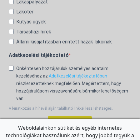
Lakáspályázat
Lakótér
Kutyás ügyek
Társasházi hírek
Állami kisajátításban érintett házak lakóinak
Adatkezelési tájékoztató
Önkéntesen hozzájárulok személyes adataim
kezeléséhez az
Adatkezelési tájékoztatóban
részletezetteknek megfelelően. Megértettem, hogy
hozzájárulásom visszavonására bármikor lehetőségem
van.
A leiratkozás a hírlevél alján található linkkel lesz lehetséges.
Feliratkozom!
Weboldalainkon sütiket és egyéb internetes
technológiákat használunk azért, hogy jobbá tegyük a
For the English Newsletter, click
HERE.