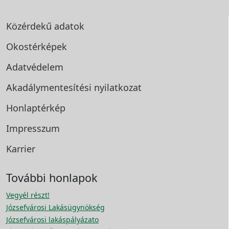
Közérdekű adatok
Okostérképek
Adatvédelem
Akadálymentesítési
nyilatkozat
Honlaptérkép
Impresszum
Karrier
További honlapok
Vegyél részt!
Józsefvárosi Lakásügynökség
Józsefvárosi lakáspályázato