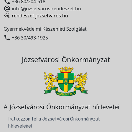

+36 80/204-618

info@jozsefvarosirendeszet.hu
rendeszet.jozsefvaros.hu
Gyermekvédelmi Készenléti Szolgálat

+36 30/493-1925
Józsefvárosi Önkormányzat
A Józsefvárosi Önkormányzat hírlevelei
Iratkozzon fel a Józsefvárosi Önkormányzat
hírleveleire!