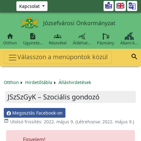
Ugrás a fő tartalomra

Kapcsolat
Józsefvárosi Önkormányzat




Otthon
Ügyintéz…
Részvétel
Átláthat…
Pázmány
Állami k…
Válasszon a menüpontok közül

Otthon
Hirdetőtábla
Álláshirdetések
JSzSzGyK – Szociális gondozó
Megosztás Facebook-on

Utolsó frissítés:
2022. május 9.
(Létrehozva:
2022. május 9.
)
Figyelem!