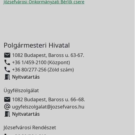
Józsefvárosi Önkormányzati Bérlői csere
Polgármesteri Hivatal

1082 Budapest, Baross u. 63-67.

+36 1/459-2100 (Központ)

+36 80/277-256 (Zöld szám)

Nyitvatartás
Ügyfélszolgálat

1082 Budapest, Baross u. 66–68.

ugyfelszolgalat@jozsefvaros.hu

Nyitvatartás
Józsefvárosi Rendészet