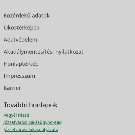
Közérdekű adatok
Okostérképek
Adatvédelem
Akadálymentesítési
nyilatkozat
Honlaptérkép
Impresszum
Karrier
További honlapok
Vegyél részt!
Józsefvárosi Lakásügynökség
Józsefvárosi lakáspályázato