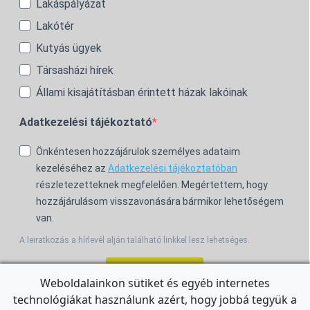
Lakáspályázat
Lakótér
Kutyás ügyek
Társasházi hírek
Állami kisajátításban érintett házak lakóinak
Adatkezelési tájékoztató
Önkéntesen hozzájárulok személyes adataim
kezeléséhez az
Adatkezelési tájékoztatóban
részletezetteknek megfelelően. Megértettem, hogy
hozzájárulásom visszavonására bármikor lehetőségem
van.
A leiratkozás a hírlevél alján található linkkel lesz lehetséges.
Feliratkozom!
Weboldalainkon sütiket és egyéb internetes
technológiákat használunk azért, hogy jobbá tegyük a
For the English Newsletter, click
HERE.