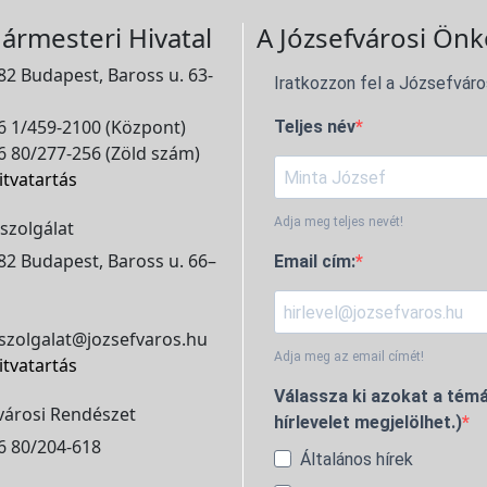
ármesteri Hivatal
A Józsefvárosi Önk
2 Budapest, Baross u. 63-
Iratkozzon fel a Józsefváro
 1/459-2100 (Központ)
Teljes név
 80/277-256 (Zöld szám)
itvatartás
Adja meg teljes nevét!
szolgálat
2 Budapest, Baross u. 66–
Email cím:
szolgalat@jozsefvaros.hu
Adja meg az email címét!
itvatartás
Válassza ki azokat a témá
városi Rendészet
hírlevelet megjelölhet.)
6 80/204-618
Általános hírek