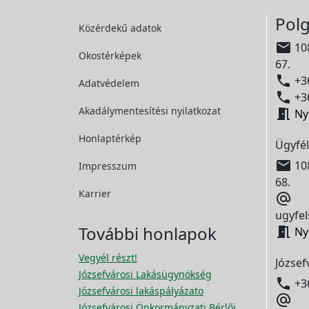
Polg
Közérdekű adatok

108
Okostérképek
67.

+36
Adatvédelem

+36
Akadálymentesítési
nyilatkozat

Ny
Honlaptérkép
Ügyfél

108
Impresszum
68.
Karrier

ugyfel
További honlapok

Ny
Vegyél részt!
József
Józsefvárosi Lakásügynökség

+3
Józsefvárosi lakáspályázato

Józsefvárosi Önkormányzati Bérlői