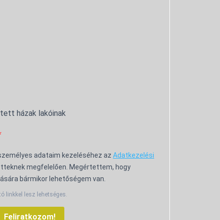
ntett házak lakóinak
 személyes adataim kezeléséhez az
Adatkezelési
tteknek megfelelően. Megértettem, hogy
ására bármikor lehetőségem van.
tó linkkel lesz lehetséges.
Feliratkozom!