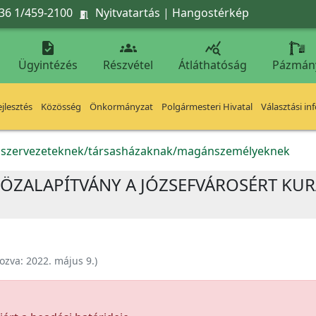
36 1/459-2100
Nyitvatartás
|
Hangostérkép




Ügyintézés
Részvétel
Átláthatóság
Pázmán
jlesztés
Közösség
Önkormányzat
Polgármesteri Hivatal
Választási in
k szervezeteknek/társasházaknak/magánszemélyeknek
ZALAPÍTVÁNY A JÓZSEFVÁROSÉRT KURA
ozva:
2022. május 9.
)