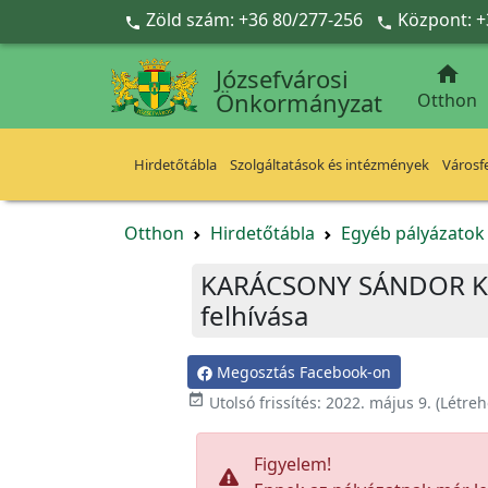
Ugrás a fő tartalomra
Zöld szám: +36 80/277-256
Központ: +



Józsefvárosi
Önkormányzat
Otthon
Hirdetőtábla
Szolgáltatások és intézmények
Városfe
Otthon
Hirdetőtábla
Egyéb pályázato
KARÁCSONY SÁNDOR KÖ
felhívása
Megosztás Facebook-on

Utolsó frissítés:
2022. május 9.
(Létreh
Figyelem!