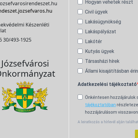
Hogyan vehetek részt
ozsefvarosirendeszet.hu
ndeszet.jozsefvaros.hu
Civil ügyek
Lakásügynökség
ekvédelmi Készenléti
lat
Lakáspályázat
6 30/493-1925
Lakótér
Kutyás ügyek
Józsefvárosi
Társasházi hírek
nkormányzat
Állami kisajátításban éri
Adatkezelési tájékoztató
Önkéntesen hozzájárulok
tájékoztatóban
részleteze
hozzájárulásom visszavon
A leiratkozás a hírlevél alján találha