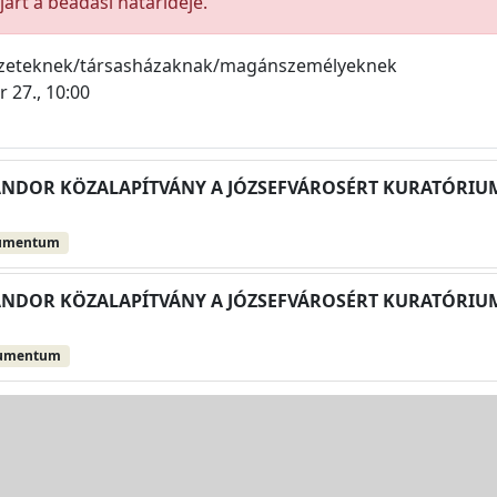
árt a beadási határideje.
ezeteknek/társasházaknak/magánszemélyeknek
 27., 10:00
DOR KÖZALAPÍTVÁNY A JÓZSEFVÁROSÉRT KURATÓRIUMA Pá
umentum
DOR KÖZALAPÍTVÁNY A JÓZSEFVÁROSÉRT KURATÓRIUMA Pá
kumentum