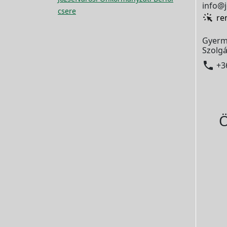
info@j
csere
re
Gyerm
Szolgá

+3
Ö