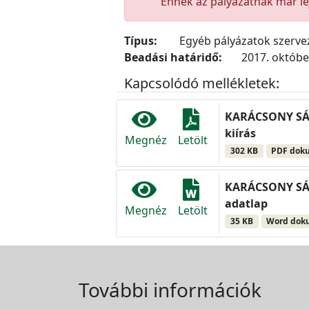
Ennek az pályázatnak már lej
Típus:
Egyéb pályázatok szerv
Beadási határidő:
2017. október
Kapcsolódó mellékletek:
KARÁCSONY SÁN
kiírás
Megnéz
Letölt
302 KB
PDF dok
KARÁCSONY SÁN
adatlap
Megnéz
Letölt
35 KB
Word do
További információk