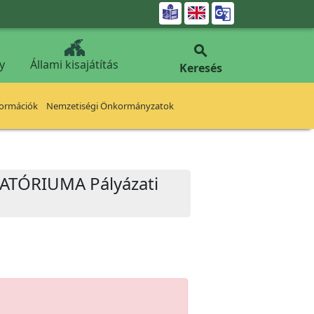


y
Állami kisajátítás
Keresés
formációk
Nemzetiségi Önkormányzatok
TÓRIUMA Pályázati