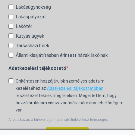
Lakásügynökség
Lakáspályázat
Lakótér
Kutyás ügyek
Társasházi hírek
Állami kisajátításban érintett házak lakóinak
Adatkezelési tájékoztató
Önkéntesen hozzájárulok személyes adataim
kezeléséhez az
Adatkezelési tájékoztatóban
részletezetteknek megfelelően. Megértettem, hogy
hozzájárulásom visszavonására bármikor lehetőségem
van.
A leiratkozás a hírlevél alján található linkkel lesz lehetséges.
Feliratkozom!