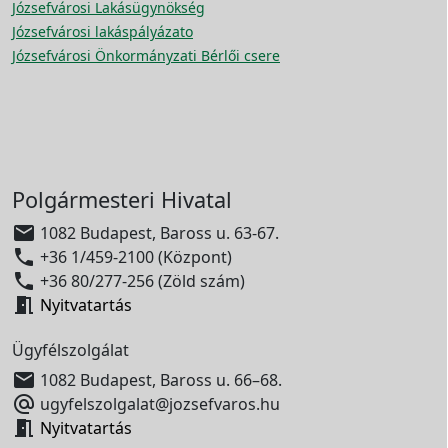
Józsefvárosi Lakásügynökség
Józsefvárosi lakáspályázato
Józsefvárosi Önkormányzati Bérlői csere
Polgármesteri Hivatal

1082 Budapest, Baross u. 63-67.

+36 1/459-2100 (Központ)

+36 80/277-256 (Zöld szám)

Nyitvatartás
Ügyfélszolgálat

1082 Budapest, Baross u. 66–68.

ugyfelszolgalat@jozsefvaros.hu

Nyitvatartás