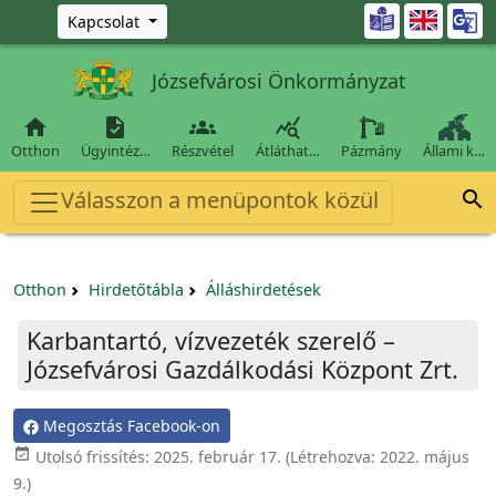
Ugrás a fő tartalomra

Kapcsolat
Józsefvárosi Önkormányzat




Otthon
Ügyintéz…
Részvétel
Átláthat…
Pázmány
Állami k…
Válasszon a menüpontok közül

Otthon
Hirdetőtábla
Álláshirdetések
Karbantartó, vízvezeték szerelő –
Józsefvárosi Gazdálkodási Központ Zrt.
Megosztás Facebook-on

Utolsó frissítés:
2025. február 17.
(Létrehozva:
2022. május
9.
)