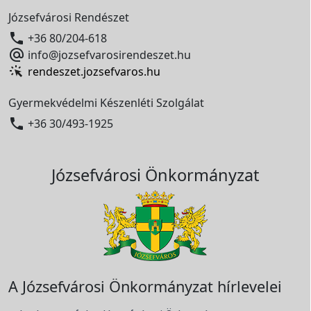
Józsefvárosi Rendészet

+36 80/204-618

info@jozsefvarosirendeszet.hu
rendeszet.jozsefvaros.hu
Gyermekvédelmi Készenléti Szolgálat

+36 30/493-1925
Józsefvárosi Önkormányzat
A Józsefvárosi Önkormányzat hírlevelei