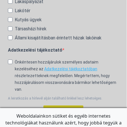
Lakáspályázat
Lakótér
Kutyás ügyek
Társasházi hírek
Állami kisajátításban érintett házak lakóinak
Adatkezelési tájékoztató
Önkéntesen hozzájárulok személyes adataim
kezeléséhez az
Adatkezelési tájékoztatóban
részletezetteknek megfelelően. Megértettem, hogy
hozzájárulásom visszavonására bármikor lehetőségem
van.
A leiratkozás a hírlevél alján található linkkel lesz lehetséges.
Feliratkozom!
Weboldalainkon sütiket és egyéb internetes
technológiákat használunk azért, hogy jobbá tegyük a
For the English Newsletter, click
HERE.