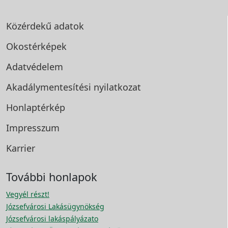
Közérdekű adatok
Okostérképek
Adatvédelem
Akadálymentesítési
nyilatkozat
Honlaptérkép
Impresszum
Karrier
További honlapok
Vegyél részt!
Józsefvárosi Lakásügynökség
Józsefvárosi lakáspályázato