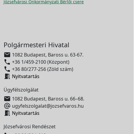
Józsefvárosi Önkormányzati Bérlői csere
Polgármesteri Hivatal

1082 Budapest, Baross u. 63-67.

+36 1/459-2100 (Központ)

+36 80/277-256 (Zöld szám)

Nyitvatartás
Ügyfélszolgálat

1082 Budapest, Baross u. 66–68.

ugyfelszolgalat@jozsefvaros.hu

Nyitvatartás
Józsefvárosi Rendészet