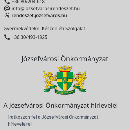

+36 80/204-618

info@jozsefvarosirendeszet.hu
rendeszet.jozsefvaros.hu
Gyermekvédelmi Készenléti Szolgálat

+36 30/493-1925
Józsefvárosi Önkormányzat
A Józsefvárosi Önkormányzat hírlevelei
Iratkozzon fel a Józsefvárosi Önkormányzat
hírleveleire!