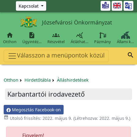
Ugrás a fő tartalomra

Kapcsolat
Józsefvárosi Önkormányzat




Otthon
Ügyintéz…
Részvétel
Átláthat…
Pázmány
Állami k…
Válasszon a menüpontok közül

Otthon
Hirdetőtábla
Álláshirdetések
Karbantartói irodavezető
Megosztás Facebook-on

Utolsó frissítés:
2022. május 9.
(Létrehozva:
2022. május 9.
)
Figyelem!