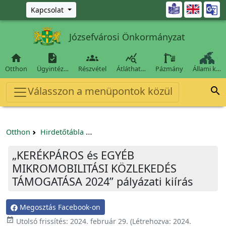
Ugrás a fő tartalomra

Kapcsolat
Józsefvárosi Önkormányzat




Otthon
Ügyintéz…
Részvétel
Átláthat…
Pázmány
Állami k…
Válasszon a menüpontok közül

Otthon
Hirdetőtábla
Egyéb pályázatok szervezeteknek/tá
„KERÉKPÁROS és EGYÉB
MIKROMOBILITÁSI KÖZLEKEDÉS
TÁMOGATÁSA 2024” pályázati kiírás
Megosztás Facebook-on

Utolsó frissítés:
2024. február 29.
(Létrehozva:
2024.