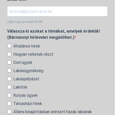
Adja meg az email címét!
Válassza ki azokat a témákat, amelyek érdeklik!
(Bármennyi hírlevelet megjelölhet.)
Általános hírek
Hogyan vehetek részt
Civil ügyek
Lakásügynökség
Lakáspályázat
Lakótér
Kutyás ügyek
Társasházi hírek
Állami kisajátításban érintett házak lakóinak