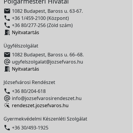
Polgármesteri Hivatal

1082 Budapest, Baross u. 63-67.

+36 1/459-2100 (Központ)

+36 80/277-256 (Zöld szám)

Nyitvatartás
Ügyfélszolgálat

1082 Budapest, Baross u. 66–68.

ugyfelszolgalat@jozsefvaros.hu

Nyitvatartás
Józsefvárosi Rendészet

+36 80/204-618

info@jozsefvarosirendeszet.hu
rendeszet.jozsefvaros.hu
Gyermekvédelmi Készenléti Szolgálat

+36 30/493-1925