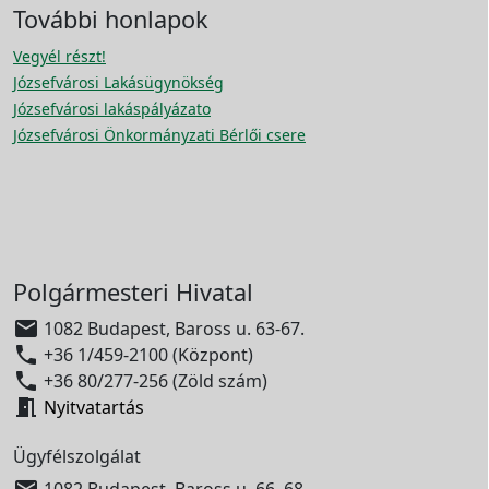
További honlapok
Vegyél részt!
Józsefvárosi Lakásügynökség
Józsefvárosi lakáspályázato
Józsefvárosi Önkormányzati Bérlői csere
Polgármesteri Hivatal

1082 Budapest, Baross u. 63-67.

+36 1/459-2100 (Központ)

+36 80/277-256 (Zöld szám)

Nyitvatartás
Ügyfélszolgálat