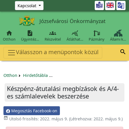
Ugrás a fő tartalomra

Kapcsolat
Józsefvárosi Önkormányzat




Otthon
Ügyintéz…
Részvétel
Átláthat…
Pázmány
Állami k…
Válasszon a menüpontok közül

Otthon
Hirdetőtábla
Beszerzési és közbeszerzési eljárások
Készpénz-átutalási megbízások és A/4-
es számlalevelek beszerzése
Megosztás Facebook-on

Utolsó frissítés:
2022. május 9.
(Létrehozva:
2022. május 9.
)