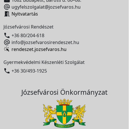

1082 Budapest, Baross u. 66–68.

ugyfelszolgalat@jozsefvaros.hu

Nyitvatartás
Józsefvárosi Rendészet

+36 80/204-618

info@jozsefvarosirendeszet.hu
rendeszet.jozsefvaros.hu
Gyermekvédelmi Készenléti Szolgálat

+36 30/493-1925
Józsefvárosi Önkormányzat