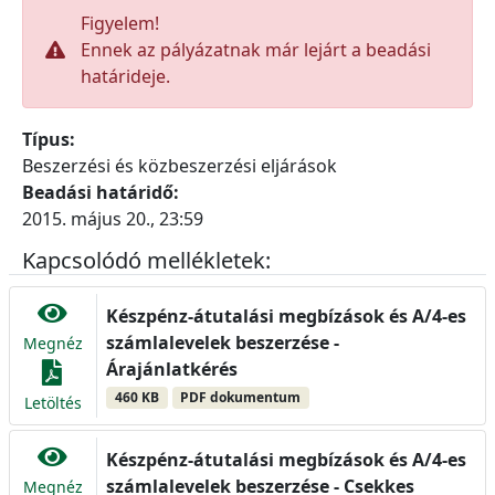
Figyelem!
Ennek az pályázatnak már lejárt a beadási
határideje.
Típus:
Beszerzési és közbeszerzési eljárások
Beadási határidő:
2015. május 20., 23:59
Kapcsolódó mellékletek:
Készpénz-átutalási megbízások és A/4-es
számlalevelek beszerzése -
Megnéz
Árajánlatkérés
460 KB
PDF dokumentum
Letöltés
Készpénz-átutalási megbízások és A/4-es
számlalevelek beszerzése - Csekkes
Megnéz