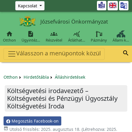
Ugrás a fő tartalomra

Kapcsolat
Józsefvárosi Önkormányzat




Otthon
Ügyintéz…
Részvétel
Átláthat…
Pázmány
Állami k…
Válasszon a menüpontok közül

Otthon
Hirdetőtábla
Álláshirdetések
Költségvetési irodavezető –
Költségvetési és Pénzügyi Ügyosztály
Költségvetési Iroda
Megosztás Facebook-on

Utolsó frissítés:
2025. augusztus 18.
(Létrehozva:
2025.