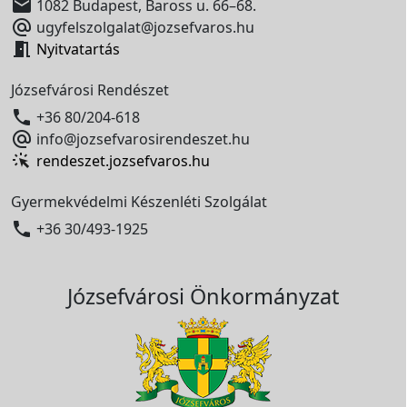

1082 Budapest, Baross u. 66–68.

ugyfelszolgalat@jozsefvaros.hu

Nyitvatartás
Józsefvárosi Rendészet

+36 80/204-618

info@jozsefvarosirendeszet.hu
rendeszet.jozsefvaros.hu
Gyermekvédelmi Készenléti Szolgálat

+36 30/493-1925
Józsefvárosi Önkormányzat