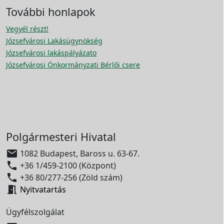
További honlapok
Vegyél részt!
Józsefvárosi Lakásügynökség
Józsefvárosi lakáspályázato
Józsefvárosi Önkormányzati Bérlői csere
Polgármesteri Hivatal

1082 Budapest, Baross u. 63-67.

+36 1/459-2100 (Központ)

+36 80/277-256 (Zöld szám)

Nyitvatartás
Ügyfélszolgálat