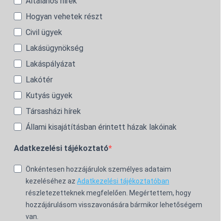
Általános hírek
Hogyan vehetek részt
Civil ügyek
Lakásügynökség
Lakáspályázat
Lakótér
Kutyás ügyek
Társasházi hírek
Állami kisajátításban érintett házak lakóinak
Adatkezelési tájékoztató
Önkéntesen hozzájárulok személyes adataim
kezeléséhez az
Adatkezelési tájékoztatóban
részletezetteknek megfelelően. Megértettem, hogy
hozzájárulásom visszavonására bármikor lehetőségem
van.