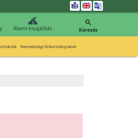


y
Állami kisajátítás
Keresés
formációk
Nemzetiségi Önkormányzatok