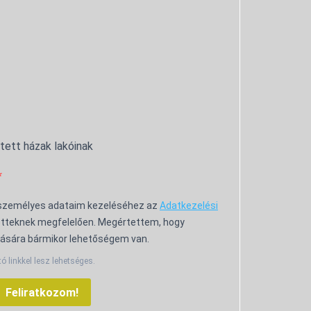
ntett házak lakóinak
 személyes adataim kezeléséhez az
Adatkezelési
tteknek megfelelően. Megértettem, hogy
ására bármikor lehetőségem van.
tó linkkel lesz lehetséges.
Feliratkozom!