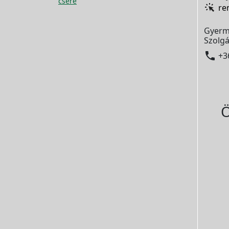
csere
re
Gyerm
Szolgá

+3
Ö