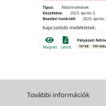
Típus:
Álláshirdetések
Közzétéve:
2023. április 3.
Beadási határidő:
2023. április 
Kapcsolódó mellékletek:
Pályázati felhí
167 KB
PDF dok
Megnéz
Letölt
További információk