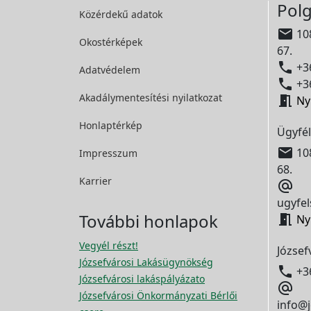
Polg
Közérdekű adatok

108
Okostérképek
67.

+36
Adatvédelem

+36
Akadálymentesítési
nyilatkozat

Ny
Honlaptérkép
Ügyfél

108
Impresszum
68.
Karrier

ugyfel
További honlapok

Ny
Vegyél részt!
József
Józsefvárosi Lakásügynökség

+3
Józsefvárosi lakáspályázato

Józsefvárosi Önkormányzati Bérlői
info@j