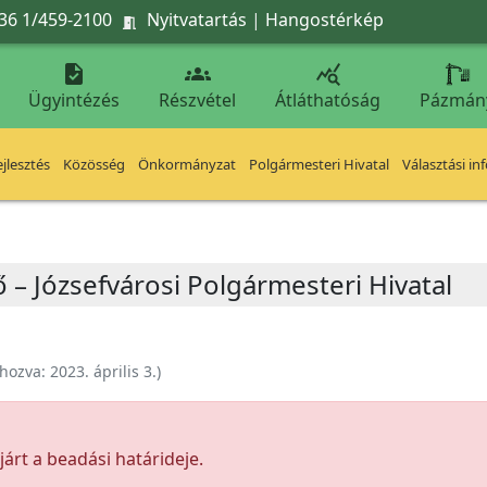
36 1/459-2100
Nyitvatartás
|
Hangostérkép




Ügyintézés
Részvétel
Átláthatóság
Pázmán
jlesztés
Közösség
Önkormányzat
Polgármesteri Hivatal
Választási in
 – Józsefvárosi Polgármesteri Hivatal
ehozva:
2023. április 3.
)
árt a beadási határideje.