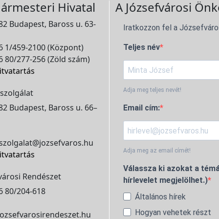
ármesteri Hivatal
A Józsefvárosi Önk
2 Budapest, Baross u. 63-
Iratkozzon fel a Józsefváro
 1/459-2100 (Központ)
Teljes név
 80/277-256 (Zöld szám)
itvatartás
Adja meg teljes nevét!
szolgálat
2 Budapest, Baross u. 66–
Email cím:
szolgalat@jozsefvaros.hu
Adja meg az email címét!
itvatartás
Válassza ki azokat a témá
városi Rendészet
hírlevelet megjelölhet.)
6 80/204-618
Általános hírek
Hogyan vehetek részt
ozsefvarosirendeszet.hu