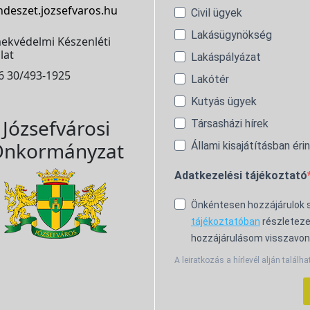
ndeszet.jozsefvaros.hu
Civil ügyek
Lakásügynökség
ekvédelmi Készenléti
lat
Lakáspályázat
6 30/493-1925
Lakótér
Kutyás ügyek
Józsefvárosi
Társasházi hírek
nkormányzat
Állami kisajátításban éri
Adatkezelési tájékoztató
Önkéntesen hozzájárulok
tájékoztatóban
részleteze
hozzájárulásom visszavon
A leiratkozás a hírlevél alján találha