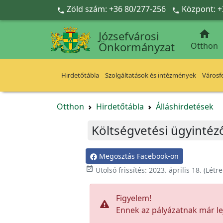
Ugrás a fő tartalomra
Zöld szám: +36 80/277-256
Központ: +



Józsefvárosi
Önkormányzat
Otthon
Hirdetőtábla
Szolgáltatások és intézmények
Városfe
Otthon
Hirdetőtábla
Álláshirdetések
Költségvetési ügyintéző
Megosztás Facebook-on

Utolsó frissítés:
2023. április 18.
(Létr
Figyelem!
Ennek az pályázatnak már lej