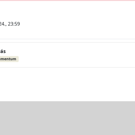
24., 23:59
vás
umentum