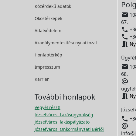
Polg
Közérdekű adatok

108
Okostérképek
67.

+36
Adatvédelem

+36
Akadálymentesítési
nyilatkozat

Ny
Honlaptérkép
Ügyfél

108
Impresszum
68.
Karrier

ugyfel
További honlapok

Ny
Vegyél részt!
József
Józsefvárosi Lakásügynökség

+3
Józsefvárosi lakáspályázato

Józsefvárosi Önkormányzati Bérlői
info@j