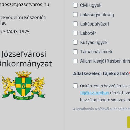
ndeszet.jozsefvaros.hu
Civil ügyek
Lakásügynökség
ekvédelmi Készenléti
lat
Lakáspályázat
6 30/493-1925
Lakótér
Kutyás ügyek
Józsefvárosi
Társasházi hírek
nkormányzat
Állami kisajátításban éri
Adatkezelési tájékoztató
Önkéntesen hozzájárulok
tájékoztatóban
részleteze
hozzájárulásom visszavon
A leiratkozás a hírlevél alján találha