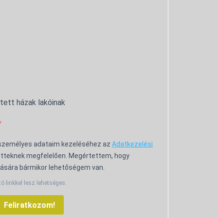
ntett házak lakóinak
 személyes adataim kezeléséhez az
Adatkezelési
tteknek megfelelően. Megértettem, hogy
ására bármikor lehetőségem van.
tó linkkel lesz lehetséges.
Feliratkozom!