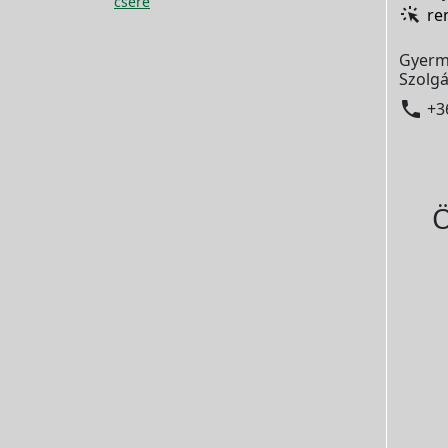
csere
re
Gyerm
Szolgá

+3
Ö