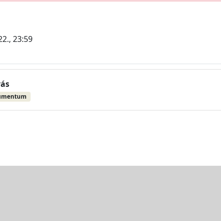
2., 23:59
vás
umentum