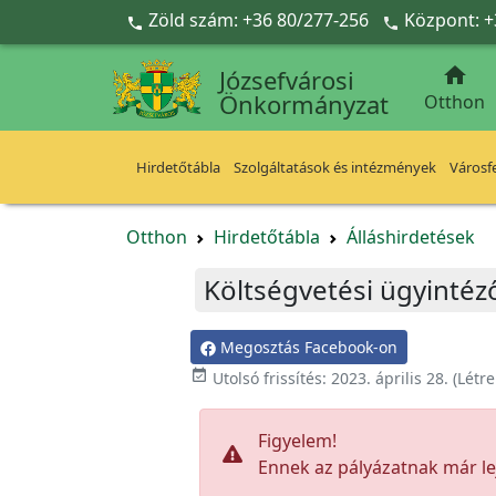
Ugrás a fő tartalomra
Zöld szám: +36 80/277-256
Központ: +



Józsefvárosi
Önkormányzat
Otthon
Hirdetőtábla
Szolgáltatások és intézmények
Városfe
Otthon
Hirdetőtábla
Álláshirdetések
Költségvetési ügyintéz
Megosztás Facebook-on

Utolsó frissítés:
2023. április 28.
(Létr
Figyelem!
Ennek az pályázatnak már lej