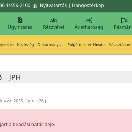
36 1/459-2100
Nyitvatartás
|
Hangostérkép




Ügyintézés
Részvétel
Átláthatóság
Pázmán
jlesztés
Közösség
Önkormányzat
Polgármesteri Hivatal
Választási in
ő – JPH
ehozva:
2023. április 28.
)
árt a beadási határideje.