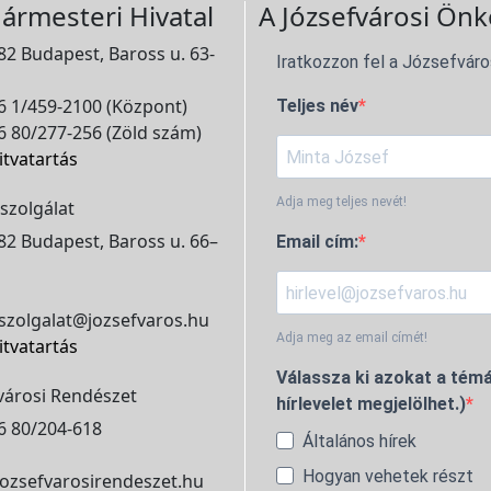
ármesteri Hivatal
A Józsefvárosi Önk
2 Budapest, Baross u. 63-
Iratkozzon fel a Józsefváro
 1/459-2100 (Központ)
Teljes név
 80/277-256 (Zöld szám)
itvatartás
Adja meg teljes nevét!
szolgálat
2 Budapest, Baross u. 66–
Email cím:
szolgalat@jozsefvaros.hu
Adja meg az email címét!
itvatartás
Válassza ki azokat a témá
városi Rendészet
hírlevelet megjelölhet.)
6 80/204-618
Általános hírek
Hogyan vehetek részt
ozsefvarosirendeszet.hu