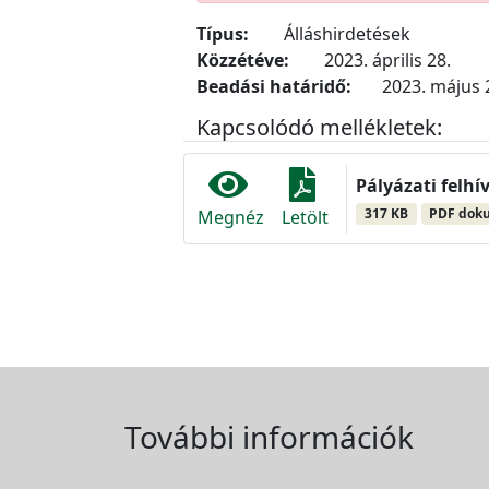
Típus:
Álláshirdetések
Közzétéve:
2023. április 28.
Beadási határidő:
2023. május 2
Kapcsolódó mellékletek:
Pályázati felhí
317 KB
PDF dok
Megnéz
Letölt
További információk