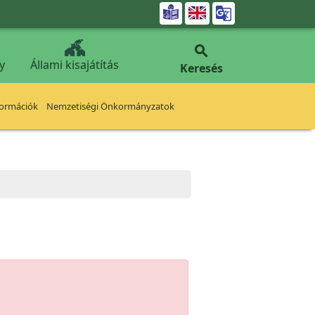


y
Állami kisajátítás
Keresés
formációk
Nemzetiségi Önkormányzatok