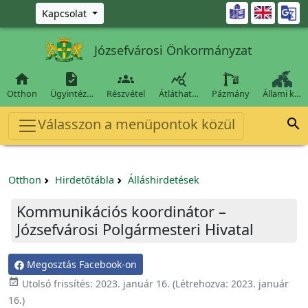
Ugrás a fő tartalomra

Kapcsolat
Józsefvárosi Önkormányzat




Otthon
Ügyintéz…
Részvétel
Átláthat…
Pázmány
Állami k…
Válasszon a menüpontok közül

Otthon
Hirdetőtábla
Álláshirdetések
Kommunikációs koordinátor –
Józsefvárosi Polgármesteri Hivatal
Megosztás Facebook-on

Utolsó frissítés:
2023. január 16.
(Létrehozva:
2023. január
16.
)