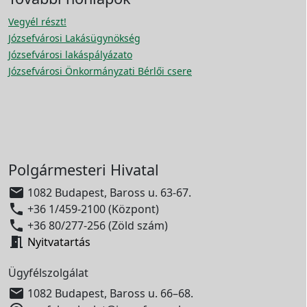
Vegyél részt!
Józsefvárosi Lakásügynökség
Józsefvárosi lakáspályázato
Józsefvárosi Önkormányzati Bérlői csere
Polgármesteri Hivatal

1082 Budapest, Baross u. 63-67.

+36 1/459-2100 (Központ)

+36 80/277-256 (Zöld szám)

Nyitvatartás
Ügyfélszolgálat

1082 Budapest, Baross u. 66–68.