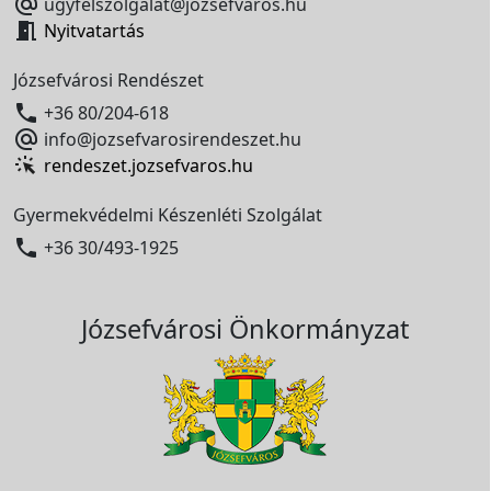

ugyfelszolgalat@jozsefvaros.hu

Nyitvatartás
Józsefvárosi Rendészet

+36 80/204-618

info@jozsefvarosirendeszet.hu
rendeszet.jozsefvaros.hu
Gyermekvédelmi Készenléti Szolgálat

+36 30/493-1925
Józsefvárosi Önkormányzat