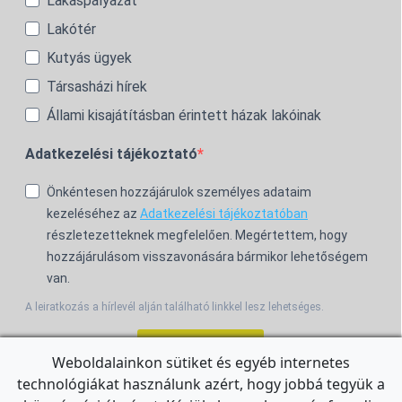
Lakáspályázat
Lakótér
Kutyás ügyek
Társasházi hírek
Állami kisajátításban érintett házak lakóinak
Adatkezelési tájékoztató
Önkéntesen hozzájárulok személyes adataim
kezeléséhez az
Adatkezelési tájékoztatóban
részletezetteknek megfelelően. Megértettem, hogy
hozzájárulásom visszavonására bármikor lehetőségem
van.
A leiratkozás a hírlevél alján található linkkel lesz lehetséges.
Feliratkozom!
Weboldalainkon sütiket és egyéb internetes
technológiákat használunk azért, hogy jobbá tegyük a
For the English Newsletter, click
HERE.