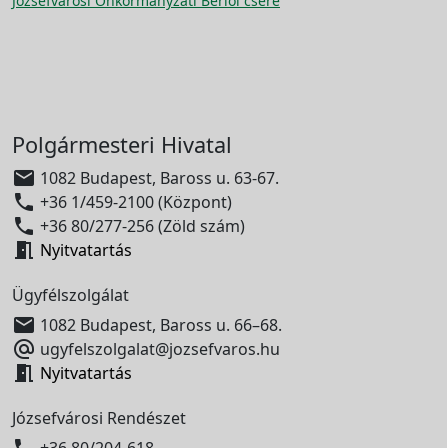
Józsefvárosi Önkormányzati Bérlői csere
Polgármesteri Hivatal

1082 Budapest, Baross u. 63-67.

+36 1/459-2100 (Központ)

+36 80/277-256 (Zöld szám)

Nyitvatartás
Ügyfélszolgálat

1082 Budapest, Baross u. 66–68.

ugyfelszolgalat@jozsefvaros.hu

Nyitvatartás
Józsefvárosi Rendészet

+36 80/204-618