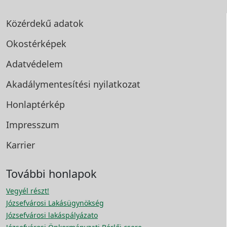
Közérdekű adatok
Okostérképek
Adatvédelem
Akadálymentesítési
nyilatkozat
Honlaptérkép
Impresszum
Karrier
További honlapok
Vegyél részt!
Józsefvárosi Lakásügynökség
Józsefvárosi lakáspályázato