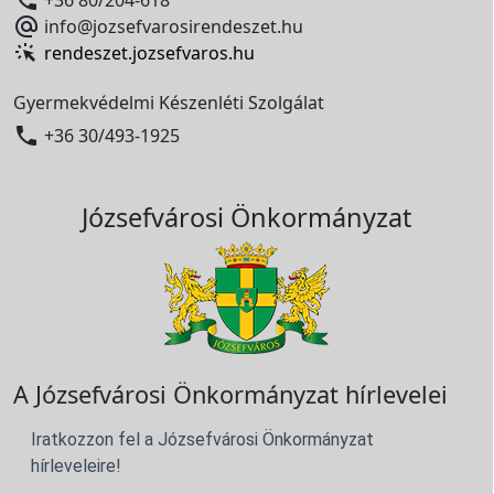

info@jozsefvarosirendeszet.hu
rendeszet.jozsefvaros.hu
Gyermekvédelmi Készenléti Szolgálat

+36 30/493-1925
Józsefvárosi Önkormányzat
A Józsefvárosi Önkormányzat hírlevelei
Iratkozzon fel a Józsefvárosi Önkormányzat
hírleveleire!