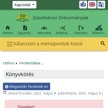
Ugrás a fő tartalomra

Kapcsolat
Józsefvárosi Önkormányzat




Otthon
Ügyintéz…
Részvétel
Átláthat…
Pázmány
Állami k…
Válasszon a menüpontok közül

Otthon
Hirdetőtábla
Beszerzési és közbeszerzési eljárások
Könyvkötés
Megosztás Facebook-on

Utolsó frissítés:
2022. május 9.
(Létrehozva:
2022. május 9.
)
Figyelem!