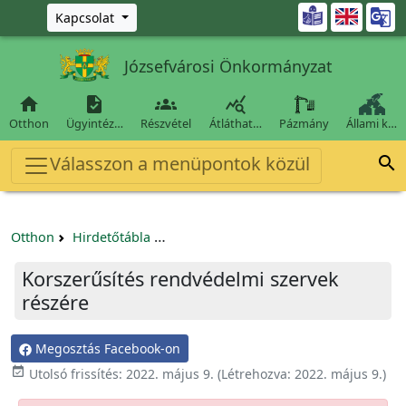
Ugrás a fő tartalomra

Kapcsolat
Józsefvárosi Önkormányzat




Otthon
Ügyintéz…
Részvétel
Átláthat…
Pázmány
Állami k…
Válasszon a menüpontok közül

Otthon
Hirdetőtábla
Egyéb pályázatok szervezeteknek/tá
Korszerűsítés rendvédelmi szervek
részére
Megosztás Facebook-on

Utolsó frissítés:
2022. május 9.
(Létrehozva:
2022. május 9.
)