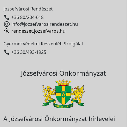
Józsefvárosi Rendészet

+36 80/204-618

info@jozsefvarosirendeszet.hu
rendeszet.jozsefvaros.hu
Gyermekvédelmi Készenléti Szolgálat

+36 30/493-1925
Józsefvárosi Önkormányzat
A Józsefvárosi Önkormányzat hírlevelei