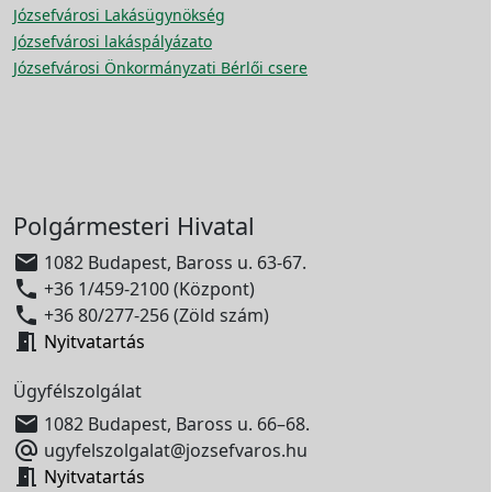
Józsefvárosi Lakásügynökség
Józsefvárosi lakáspályázato
Józsefvárosi Önkormányzati Bérlői csere
Polgármesteri Hivatal

1082 Budapest, Baross u. 63-67.

+36 1/459-2100 (Központ)

+36 80/277-256 (Zöld szám)

Nyitvatartás
Ügyfélszolgálat

1082 Budapest, Baross u. 66–68.

ugyfelszolgalat@jozsefvaros.hu

Nyitvatartás