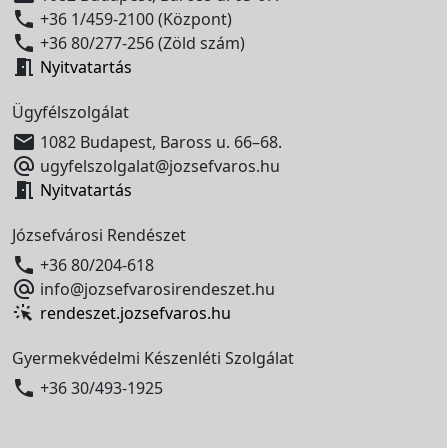

+36 1/459-2100 (Központ)

+36 80/277-256 (Zöld szám)

Nyitvatartás
Ügyfélszolgálat

1082 Budapest, Baross u. 66–68.

ugyfelszolgalat@jozsefvaros.hu

Nyitvatartás
Józsefvárosi Rendészet

+36 80/204-618

info@jozsefvarosirendeszet.hu
rendeszet.jozsefvaros.hu
Gyermekvédelmi Készenléti Szolgálat

+36 30/493-1925