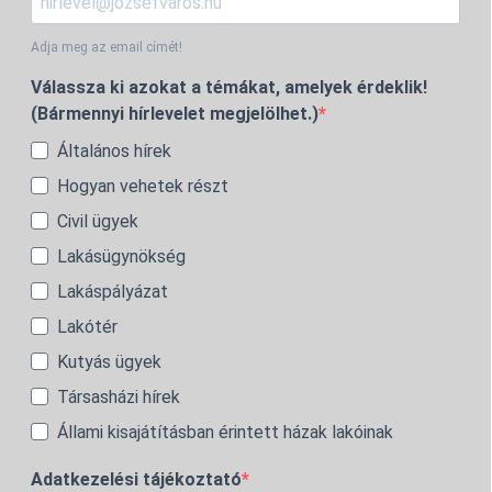
Adja meg az email címét!
Válassza ki azokat a témákat, amelyek érdeklik!
(Bármennyi hírlevelet megjelölhet.)
Általános hírek
Hogyan vehetek részt
Civil ügyek
Lakásügynökség
Lakáspályázat
Lakótér
Kutyás ügyek
Társasházi hírek
Állami kisajátításban érintett házak lakóinak
Adatkezelési tájékoztató