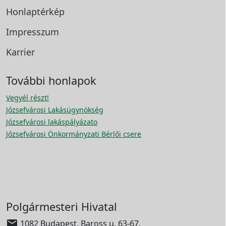
Honlaptérkép
Impresszum
Karrier
További honlapok
Vegyél részt!
Józsefvárosi Lakásügynökség
Józsefvárosi lakáspályázato
Józsefvárosi Önkormányzati Bérlői csere
Polgármesteri Hivatal

1082 Budapest, Baross u. 63-67.