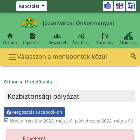
Ugrás a fő tartalomra

Kapcsolat
Józsefvárosi Önkormányzat




Otthon
Ügyintéz…
Részvétel
Átláthat…
Pázmány
Állami k…
Válasszon a menüpontok közül

Otthon
Hirdetőtábla
Beszerzési és közbeszerzési eljárások
Közbiztonsági pályázat
Megosztás Facebook-on

Utolsó frissítés:
2022. május 9.
(Létrehozva:
2022. május 9.
)
Figyelem!