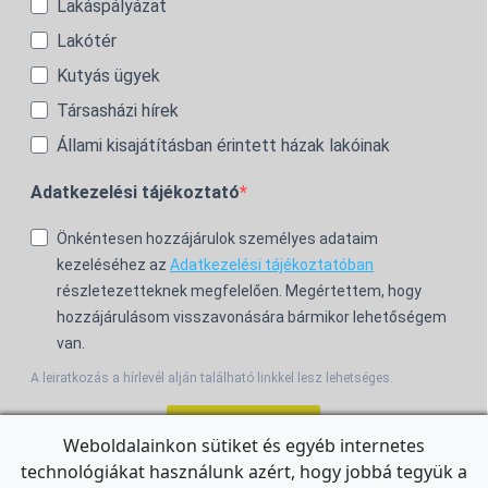
Lakáspályázat
Lakótér
Kutyás ügyek
Társasházi hírek
Állami kisajátításban érintett házak lakóinak
Adatkezelési tájékoztató
Önkéntesen hozzájárulok személyes adataim
kezeléséhez az
Adatkezelési tájékoztatóban
részletezetteknek megfelelően. Megértettem, hogy
hozzájárulásom visszavonására bármikor lehetőségem
van.
A leiratkozás a hírlevél alján található linkkel lesz lehetséges.
Feliratkozom!
Weboldalainkon sütiket és egyéb internetes
technológiákat használunk azért, hogy jobbá tegyük a
For the English Newsletter, click
HERE.