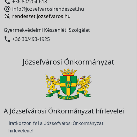

+36 80/204-618

info@jozsefvarosirendeszet.hu
rendeszet.jozsefvaros.hu
Gyermekvédelmi Készenléti Szolgálat

+36 30/493-1925
Józsefvárosi Önkormányzat
A Józsefvárosi Önkormányzat hírlevelei
Iratkozzon fel a Józsefvárosi Önkormányzat
hírleveleire!