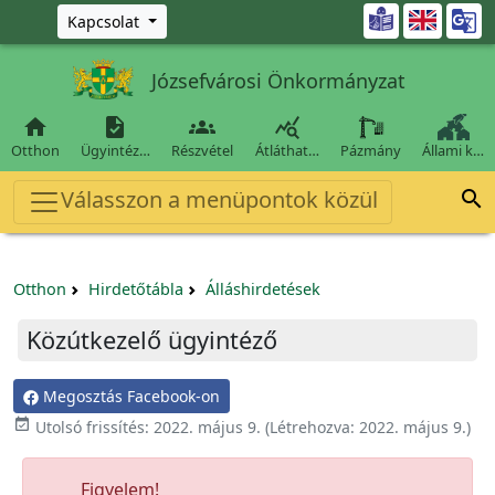
Ugrás a fő tartalomra

Kapcsolat
Józsefvárosi Önkormányzat




Otthon
Ügyintéz…
Részvétel
Átláthat…
Pázmány
Állami k…
Válasszon a menüpontok közül

Otthon
Hirdetőtábla
Álláshirdetések
Közútkezelő ügyintéző
Megosztás Facebook-on

Utolsó frissítés:
2022. május 9.
(Létrehozva:
2022. május 9.
)
Figyelem!