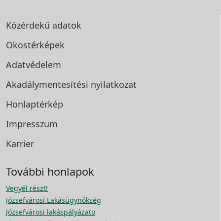
Közérdekű adatok
Okostérképek
Adatvédelem
Akadálymentesítési
nyilatkozat
Honlaptérkép
Impresszum
Karrier
További honlapok
Vegyél részt!
Józsefvárosi Lakásügynökség
Józsefvárosi lakáspályázato