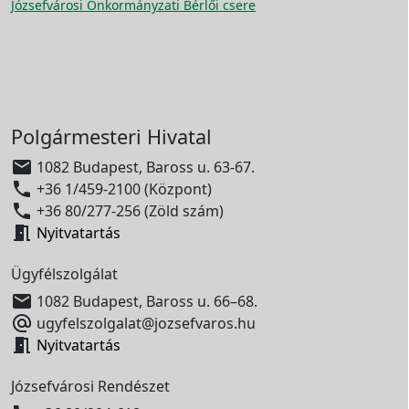
Józsefvárosi Önkormányzati Bérlői csere
Polgármesteri Hivatal

1082 Budapest, Baross u. 63-67.

+36 1/459-2100 (Központ)

+36 80/277-256 (Zöld szám)

Nyitvatartás
Ügyfélszolgálat

1082 Budapest, Baross u. 66–68.

ugyfelszolgalat@jozsefvaros.hu

Nyitvatartás
Józsefvárosi Rendészet