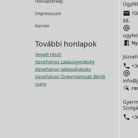
Honlaptérkép
Ügyfél

108
Impresszum
68.
Karrier

ugyfel
További honlapok

Ny
Vegyél részt!
József
Józsefvárosi Lakásügynökség

+3
Józsefvárosi lakáspályázato

Józsefvárosi Önkormányzati Bérlői
info@j
csere
re
Gyerm
Szolgá

+3