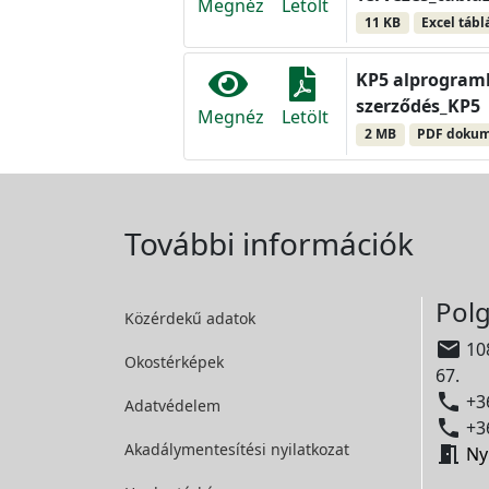
Megnéz
Letölt
11 KB
Excel tábl
KP5 alprogramh
szerződés_KP5
Megnéz
Letölt
2 MB
PDF doku
További információk
Polg
Közérdekű adatok

108
Okostérképek
67.

+36
Adatvédelem

+36
Akadálymentesítési
nyilatkozat

Ny