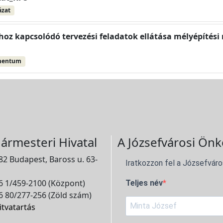
ázat
oz kapcsolódó tervezési feladatok ellátása mélyépítési
mentum
ármesteri Hivatal
A Józsefvárosi Önk
2 Budapest, Baross u. 63-
Iratkozzon fel a Józsefváro
 1/459-2100 (Központ)
Teljes név
 80/277-256 (Zöld szám)
itvatartás