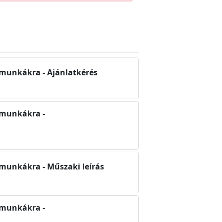
 munkákra - Ajánlatkérés
 munkákra -
 munkákra - Műszaki leírás
 munkákra -