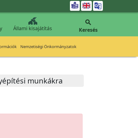


y
Állami kisajátítás
Keresés
formációk
Nemzetiségi Önkormányzatok
lyépítési munkákra