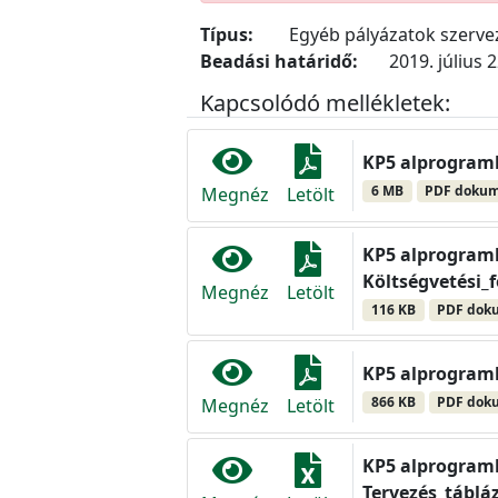
Típus:
Egyéb pályázatok szerv
Beadási határidő:
2019. július 2
Kapcsolódó mellékletek:
KP5 alprogramh
6 MB
PDF doku
Megnéz
Letölt
KP5 alprogramh
Költségvetési_f
Megnéz
Letölt
116 KB
PDF dok
KP5 alprogramh
866 KB
PDF dok
Megnéz
Letölt
KP5 alprogramh
Tervezés_táblá