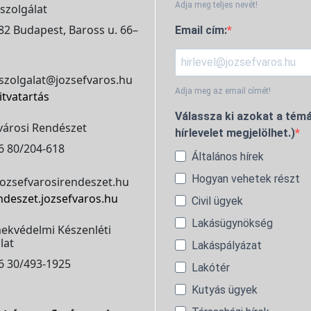
Adja meg teljes nevét!
szolgálat
2 Budapest, Baross u. 66–
Email cím:
szolgalat@jozsefvaros.hu
Adja meg az email címét!
itvatartás
Válassza ki azokat a témá
városi Rendészet
hírlevelet megjelölhet.)
6 80/204-618
Általános hírek
Hogyan vehetek részt
ozsefvarosirendeszet.hu
ndeszet.jozsefvaros.hu
Civil ügyek
Lakásügynökség
ekvédelmi Készenléti
lat
Lakáspályázat
6 30/493-1925
Lakótér
Kutyás ügyek