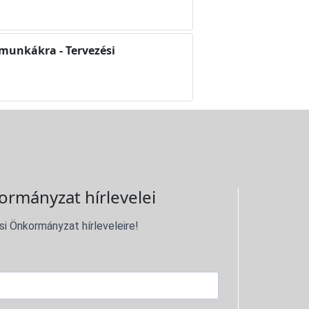
 munkákra - Tervezési
ormányzat hírlevelei
si Önkormányzat hírleveleire!