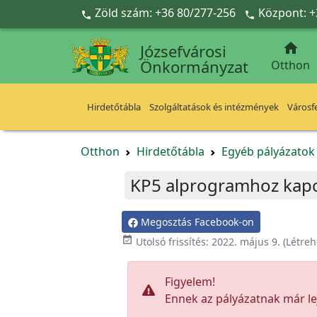
Ugrás a fő tartalomra
Zöld szám: +36 80/277-256
Központ: +



Józsefvárosi
Önkormányzat
Otthon
Hirdetőtábla
Szolgáltatások és intézmények
Városfe
Otthon
Hirdetőtábla
Egyéb pályázato
KP5 alprogramhoz kapcs
Megosztás Facebook-on

Utolsó frissítés:
2022. május 9.
(Létreh
Figyelem!
Ennek az pályázatnak már lej