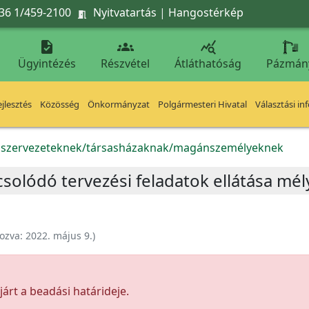
36 1/459-2100
Nyitvatartás
|
Hangostérkép




Ügyintézés
Részvétel
Átláthatóság
Pázmán
jlesztés
Közösség
Önkormányzat
Polgármesteri Hivatal
Választási in
k szervezeteknek/társasházaknak/magánszemélyeknek
olódó tervezési feladatok ellátása mé
ozva:
2022. május 9.
)
árt a beadási határideje.