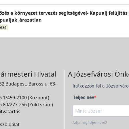
s a környezet tervezés segítségével- Kapualj felújítás 
pualjak_árazatlan
ázat
ármesteri Hivatal
A Józsefvárosi Önk
2 Budapest, Baross u. 63-
Iratkozzon fel a Józsefváro
 1/459-2100 (Központ)
Teljes név
 80/277-256 (Zöld szám)
itvatartás
Adja meg teljes nevét!
szolgálat