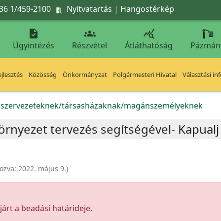
36 1/459-2100
Nyitvatartás
|
Hangostérkép




Ügyintézés
Részvétel
Átláthatóság
Pázmán
jlesztés
Közösség
Önkormányzat
Polgármesteri Hivatal
Választási in
k szervezeteknek/társasházaknak/magánszemélyeknek
nyezet tervezés segítségével- Kapualj f
ozva:
2022. május 9.
)
árt a beadási határideje.