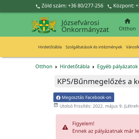
Ugrás a fő tartalomra
Zöld szám: +36 80/277-256
Központ: +



Józsefvárosi
Önkormányzat
Otthon
Hirdetőtábla
Szolgáltatások és intézmények
Városfe
Otthon
Hirdetőtábla
Egyéb pályázato
KP5/Bűnmegelőzés a kör
Megosztás Facebook-on

Utolsó frissítés:
2022. május 9.
(Létreh
Figyelem!
Ennek az pályázatnak már lej