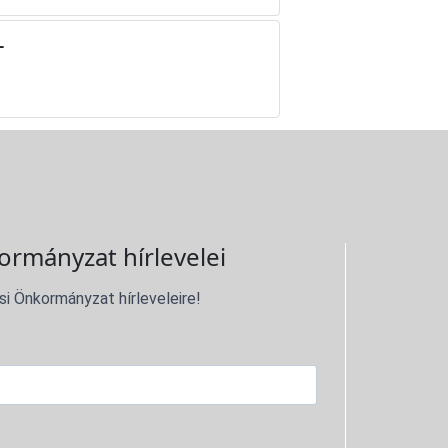
-
ormányzat hírlevelei
si Önkormányzat hírleveleire!