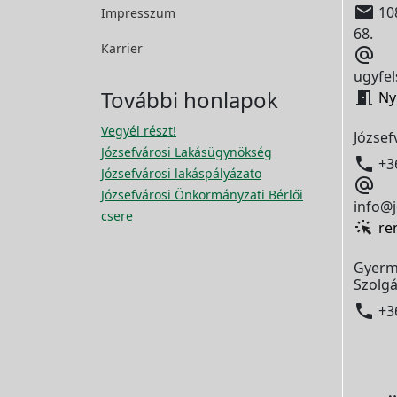

108
Impresszum
68.
Karrier

ugyfel
További honlapok

Ny
Vegyél részt!
József
Józsefvárosi Lakásügynökség

+3
Józsefvárosi lakáspályázato

Józsefvárosi Önkormányzati Bérlői
info@j
csere
re
Gyerm
Szolgá

+3