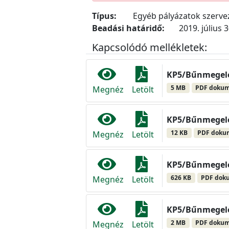
Típus:
Egyéb pályázatok szerv
Beadási határidő:
2019. július 3
Kapcsolódó mellékletek:
KP5/Bűnmegelőzé
5 MB
PDF doku
Megnéz
Letölt
KP5/Bűnmegelőzé
12 KB
PDF dok
Megnéz
Letölt
KP5/Bűnmegelőzé
626 KB
PDF dok
Megnéz
Letölt
KP5/Bűnmegelőzé
2 MB
PDF doku
Megnéz
Letölt