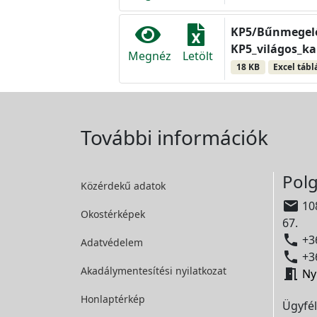
KP5/Bűnmegelőzé
KP5_világos_ka
Megnéz
Letölt
18 KB
Excel tábl
További információk
Polg
Közérdekű adatok

108
Okostérképek
67.

+36
Adatvédelem

+36
Akadálymentesítési
nyilatkozat

Ny
Honlaptérkép
Ügyfél