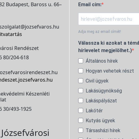
2 Budapest, Baross u. 66–
Email cím:
szolgalat@jozsefvaros.hu
Adja meg az email címét!
itvatartás
Válassza ki azokat a témá
városi Rendészet
hírlevelet megjelölhet.)
6 80/204-618
Általános hírek
Hogyan vehetek részt
ozsefvarosirendeszet.hu
ndeszet.jozsefvaros.hu
Civil ügyek
Lakásügynökség
ekvédelmi Készenléti
lat
Lakáspályázat
6 30/493-1925
Lakótér
Kutyás ügyek
Józsefvárosi
Társasházi hírek