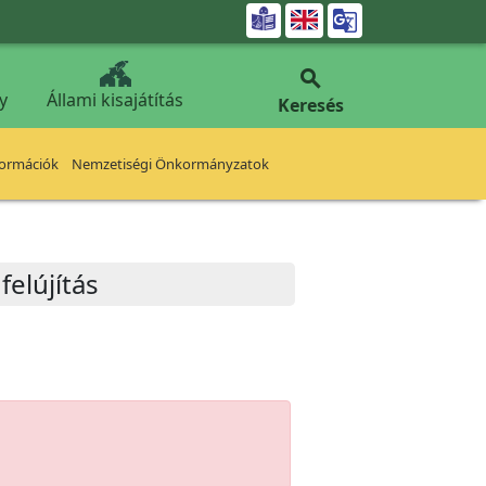


y
Állami kisajátítás
Keresés
formációk
Nemzetiségi Önkormányzatok
elújítás