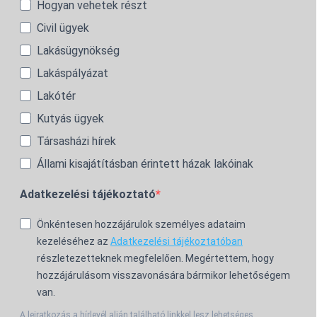
Hogyan vehetek részt
Civil ügyek
Lakásügynökség
Lakáspályázat
Lakótér
Kutyás ügyek
Társasházi hírek
Állami kisajátításban érintett házak lakóinak
Adatkezelési tájékoztató
Önkéntesen hozzájárulok személyes adataim
kezeléséhez az
Adatkezelési tájékoztatóban
részletezetteknek megfelelően. Megértettem, hogy
hozzájárulásom visszavonására bármikor lehetőségem
van.
A leiratkozás a hírlevél alján található linkkel lesz lehetséges.