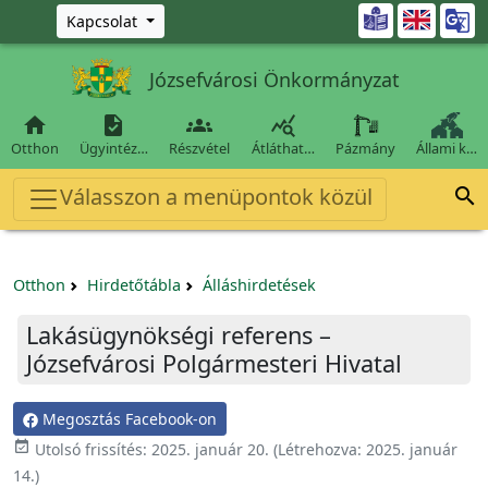
Ugrás a fő tartalomra

Kapcsolat
Józsefvárosi Önkormányzat




Otthon
Ügyintéz…
Részvétel
Átláthat…
Pázmány
Állami k…
Válasszon a menüpontok közül

Otthon
Hirdetőtábla
Álláshirdetések
Lakásügynökségi referens –
Józsefvárosi Polgármesteri Hivatal
Megosztás Facebook-on

Utolsó frissítés:
2025. január 20.
(Létrehozva:
2025. január
14.
)