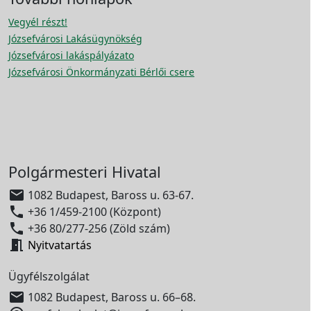
Vegyél részt!
Józsefvárosi Lakásügynökség
Józsefvárosi lakáspályázato
Józsefvárosi Önkormányzati Bérlői csere
Polgármesteri Hivatal

1082 Budapest, Baross u. 63-67.

+36 1/459-2100 (Központ)

+36 80/277-256 (Zöld szám)

Nyitvatartás
Ügyfélszolgálat

1082 Budapest, Baross u. 66–68.