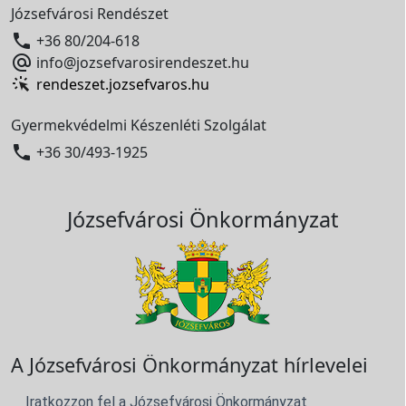
Józsefvárosi Rendészet

+36 80/204-618

info@jozsefvarosirendeszet.hu
rendeszet.jozsefvaros.hu
Gyermekvédelmi Készenléti Szolgálat

+36 30/493-1925
Józsefvárosi Önkormányzat
A Józsefvárosi Önkormányzat hírlevelei
Iratkozzon fel a Józsefvárosi Önkormányzat