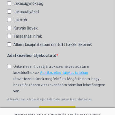
Lakásügynökség
Lakáspályázat
Lakótér
Kutyás ügyek
Társasházi hírek
Állami kisajátításban érintett házak lakóinak
Adatkezelési tájékoztató
Önkéntesen hozzájárulok személyes adataim
kezeléséhez az
Adatkezelési tájékoztatóban
részletezetteknek megfelelően. Megértettem, hogy
hozzájárulásom visszavonására bármikor lehetőségem
van.
A leiratkozás a hírlevél alján található linkkel lesz lehetséges.
Feliratkozom!