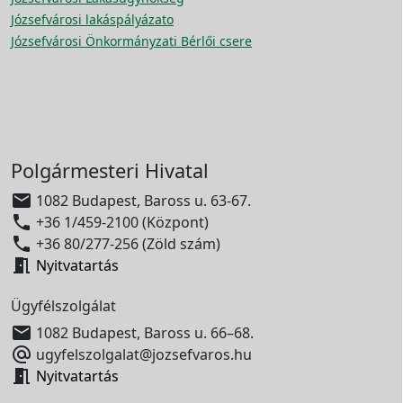
Józsefvárosi lakáspályázato
Józsefvárosi Önkormányzati Bérlői csere
Polgármesteri Hivatal

1082 Budapest, Baross u. 63-67.

+36 1/459-2100 (Központ)

+36 80/277-256 (Zöld szám)

Nyitvatartás
Ügyfélszolgálat

1082 Budapest, Baross u. 66–68.

ugyfelszolgalat@jozsefvaros.hu

Nyitvatartás