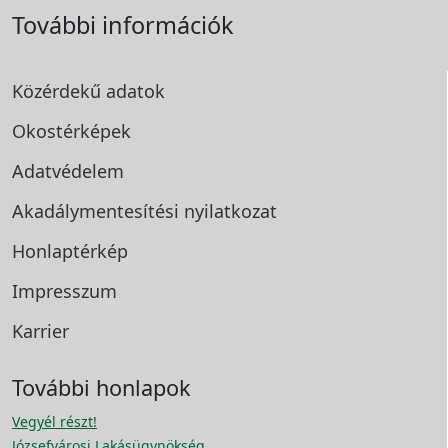
További információk
Közérdekű adatok
Okostérképek
Adatvédelem
Akadálymentesítési
nyilatkozat
Honlaptérkép
Impresszum
Karrier
További honlapok
Vegyél részt!
Józsefvárosi Lakásügynökség