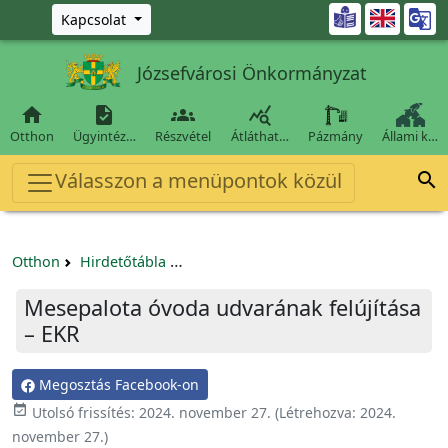
Ugrás a fő tartalomra

Kapcsolat
Józsefvárosi Önkormányzat




Otthon
Ügyintéz…
Részvétel
Átláthat…
Pázmány
Állami k…
Válasszon a menüpontok közül

Otthon
Hirdetőtábla
Beszerzési és közbeszerzési eljárások
Mesepalota óvoda udvarának felújítása
– EKR
Megosztás Facebook-on

Utolsó frissítés:
2024. november 27.
(Létrehozva:
2024.
november 27.
)