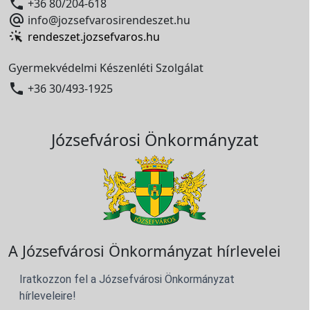

+36 80/204-618

info@jozsefvarosirendeszet.hu
rendeszet.jozsefvaros.hu
Gyermekvédelmi Készenléti Szolgálat

+36 30/493-1925
Józsefvárosi Önkormányzat
A Józsefvárosi Önkormányzat hírlevelei
Iratkozzon fel a Józsefvárosi Önkormányzat
hírleveleire!