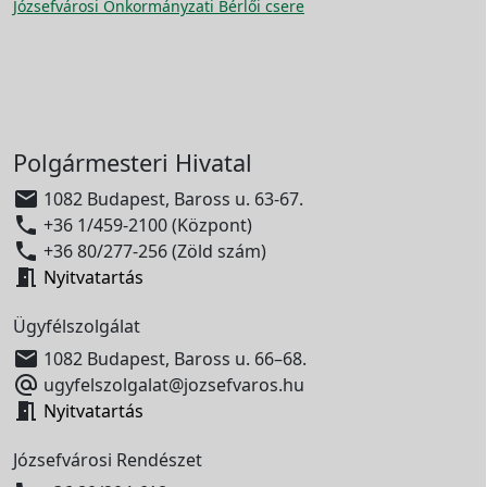
Józsefvárosi Önkormányzati Bérlői csere
Polgármesteri Hivatal

1082 Budapest, Baross u. 63-67.

+36 1/459-2100 (Központ)

+36 80/277-256 (Zöld szám)

Nyitvatartás
Ügyfélszolgálat

1082 Budapest, Baross u. 66–68.

ugyfelszolgalat@jozsefvaros.hu

Nyitvatartás
Józsefvárosi Rendészet