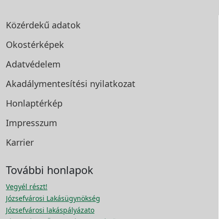
Közérdekű adatok
Okostérképek
Adatvédelem
Akadálymentesítési
nyilatkozat
Honlaptérkép
Impresszum
Karrier
További honlapok
Vegyél részt!
Józsefvárosi Lakásügynökség
Józsefvárosi lakáspályázato