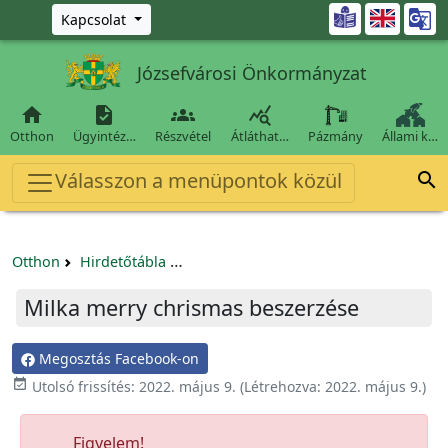
Ugrás a fő tartalomra

Kapcsolat
Józsefvárosi Önkormányzat




Otthon
Ügyintéz…
Részvétel
Átláthat…
Pázmány
Állami k…
Válasszon a menüpontok közül

Otthon
Hirdetőtábla
Beszerzési és közbeszerzési eljárások
Milka merry chrismas beszerzése
Megosztás Facebook-on

Utolsó frissítés:
2022. május 9.
(Létrehozva:
2022. május 9.
)
Figyelem!