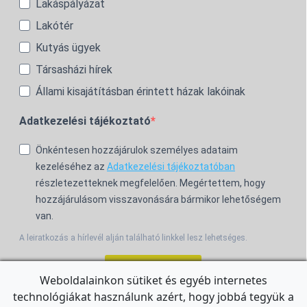
Lakáspályázat
Lakótér
Kutyás ügyek
Társasházi hírek
Állami kisajátításban érintett házak lakóinak
Adatkezelési tájékoztató
Önkéntesen hozzájárulok személyes adataim
kezeléséhez az
Adatkezelési tájékoztatóban
részletezetteknek megfelelően. Megértettem, hogy
hozzájárulásom visszavonására bármikor lehetőségem
van.
A leiratkozás a hírlevél alján található linkkel lesz lehetséges.
Feliratkozom!
Weboldalainkon sütiket és egyéb internetes
technológiákat használunk azért, hogy jobbá tegyük a
For the English Newsletter, click
HERE.