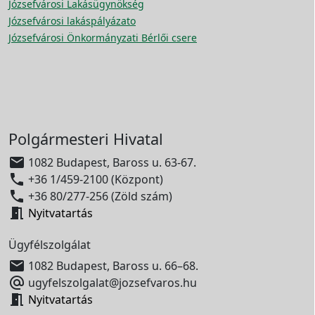
Józsefvárosi Lakásügynökség
Józsefvárosi lakáspályázato
Józsefvárosi Önkormányzati Bérlői csere
Polgármesteri Hivatal

1082 Budapest, Baross u. 63-67.

+36 1/459-2100 (Központ)

+36 80/277-256 (Zöld szám)

Nyitvatartás
Ügyfélszolgálat

1082 Budapest, Baross u. 66–68.

ugyfelszolgalat@jozsefvaros.hu

Nyitvatartás