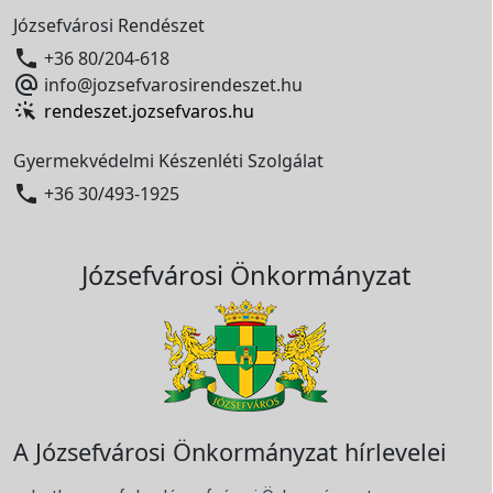
Józsefvárosi Rendészet

+36 80/204-618

info@jozsefvarosirendeszet.hu
rendeszet.jozsefvaros.hu
Gyermekvédelmi Készenléti Szolgálat

+36 30/493-1925
Józsefvárosi Önkormányzat
A Józsefvárosi Önkormányzat hírlevelei