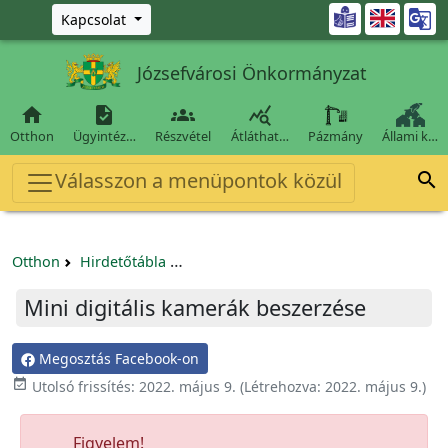
Ugrás a fő tartalomra

Kapcsolat
Józsefvárosi Önkormányzat




Otthon
Ügyintéz…
Részvétel
Átláthat…
Pázmány
Állami k…
Válasszon a menüpontok közül

Otthon
Hirdetőtábla
Egyéb pályázatok szervezeteknek/tá
Mini digitális kamerák beszerzése
Megosztás Facebook-on

Utolsó frissítés:
2022. május 9.
(Létrehozva:
2022. május 9.
)
Figyelem!