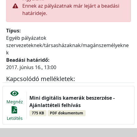
Ennek az pályázatnak már lejárt a beadási
határideje.
Típus:
Egyéb pályázatok
szervezeteknek/társasházaknak/magánszemélyekne
k
Beadási határidő:
2017. június 16., 13:00
Kapcsolódó mellékletek:
Mini digitális kamerák beszerzése -
Megnéz
Ajánlattételi felhívás
775 KB
PDF dokumentum
Letöltés