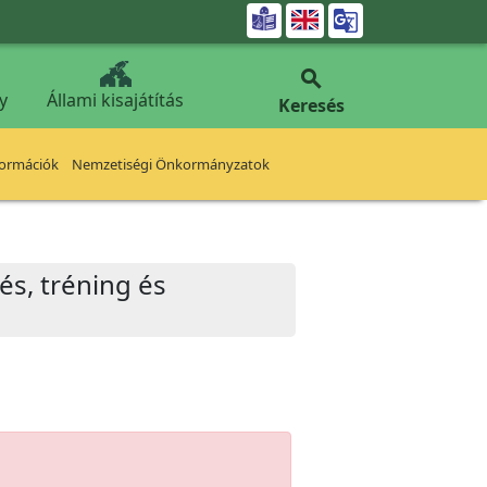


y
Állami kisajátítás
Keresés
formációk
Nemzetiségi Önkormányzatok
s, tréning és