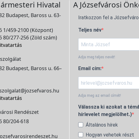
ármesteri Hivatal
A Józsefvárosi Önk
2 Budapest, Baross u. 63-
Iratkozzon fel a Józsefváro
 1/459-2100 (Központ)
Teljes név
 80/277-256 (Zöld szám)
itvatartás
Adja meg teljes nevét!
szolgálat
2 Budapest, Baross u. 66–
Email cím:
szolgalat@jozsefvaros.hu
Adja meg az email címét!
itvatartás
Válassza ki azokat a témá
városi Rendészet
hírlevelet megjelölhet.)
6 80/204-618
Általános hírek
Hogyan vehetek részt
ozsefvarosirendeszet.hu