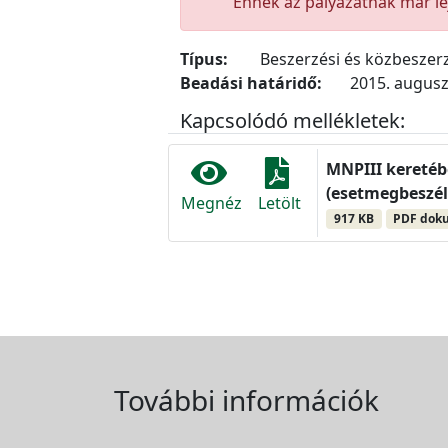
Ennek az pályázatnak már lej
Típus:
Beszerzési és közbeszerz
Beadási határidő:
2015. augusz
Kapcsolódó mellékletek:
MNPIII keretéb
(esetmegbeszélé
Megnéz
Letölt
917 KB
PDF dok
További információk