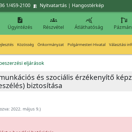
36 1/459-2100
Nyitvatartás
|
Hangostérkép




Ügyintézés
Részvétel
Átláthatóság
Pázmán
jlesztés
Közösség
Önkormányzat
Polgármesteri Hivatal
Választási in
beszerzési eljárások
nkációs és szociális érzékenyítő képzé
szélés) biztosítása
ozva:
2022. május 9.
)