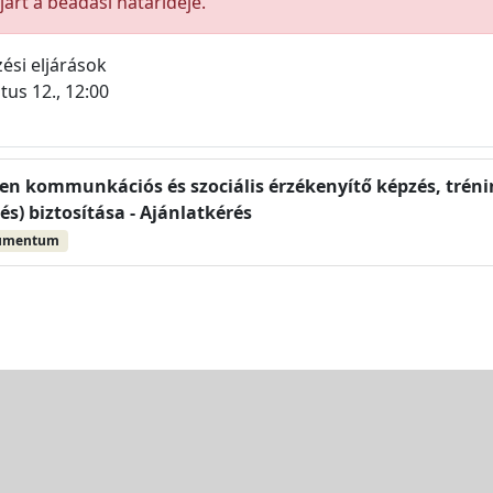
árt a beadási határideje.
ési eljárások
tus 12., 12:00
en kommunkációs és szociális érzékenyítő képzés, tréni
s) biztosítása - Ajánlatkérés
umentum