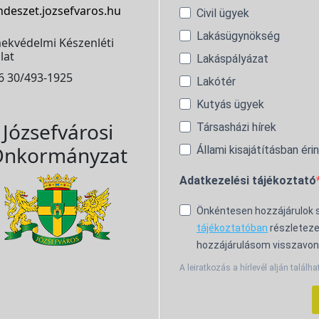
ndeszet.jozsefvaros.hu
Civil ügyek
Lakásügynökség
ekvédelmi Készenléti
lat
Lakáspályázat
6 30/493-1925
Lakótér
Kutyás ügyek
Józsefvárosi
Társasházi hírek
nkormányzat
Állami kisajátításban éri
Adatkezelési tájékoztató
Önkéntesen hozzájárulok
tájékoztatóban
részleteze
hozzájárulásom visszavon
A leiratkozás a hírlevél alján találha