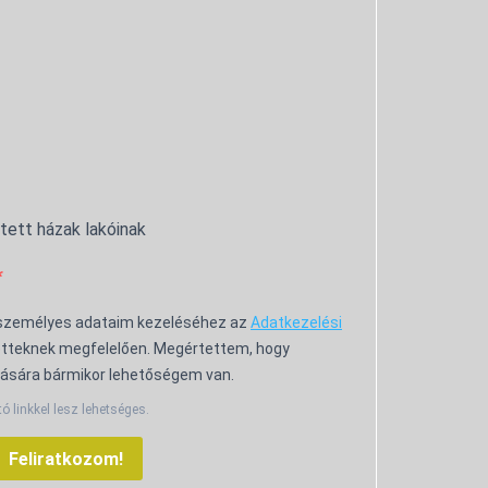
ntett házak lakóinak
 személyes adataim kezeléséhez az
Adatkezelési
tteknek megfelelően. Megértettem, hogy
ására bármikor lehetőségem van.
tó linkkel lesz lehetséges.
Feliratkozom!