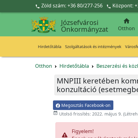
Ugrás a fő tartalomra
Zöld szám: +36 80/277-256
Központ: +



Józsefvárosi
Önkormányzat
Otthon
Hirdetőtábla
Szolgáltatások és intézmények
Városfe
Otthon
Hirdetőtábla
Beszerzési és köz
MNPIII keretében kommu
konzultáció (esetmegbe
Megosztás Facebook-on

Utolsó frissítés:
2022. május 9.
(Létreh
Figyelem!