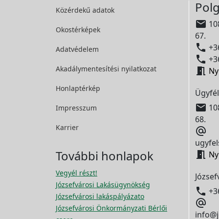
Polg
Közérdekű adatok

108
Okostérképek
67.

+36
Adatvédelem

+36
Akadálymentesítési
nyilatkozat

Ny
Honlaptérkép
Ügyfél

108
Impresszum
68.
Karrier

ugyfel
További honlapok

Ny
Vegyél részt!
József
Józsefvárosi Lakásügynökség

+3
Józsefvárosi lakáspályázato

Józsefvárosi Önkormányzati Bérlői
info@j