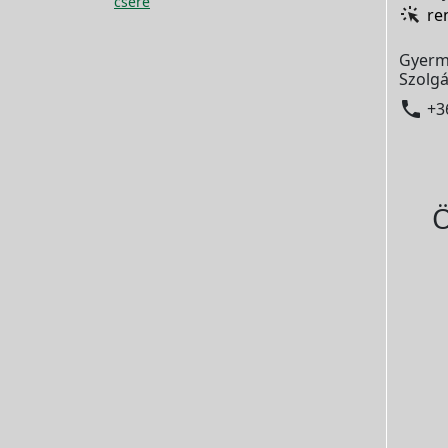
csere
re
Gyerm
Szolgá

+3
Ö