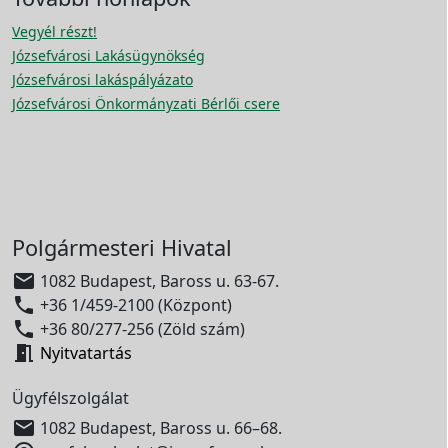
Vegyél részt!
Józsefvárosi Lakásügynökség
Józsefvárosi lakáspályázato
Józsefvárosi Önkormányzati Bérlői csere
Polgármesteri Hivatal

1082 Budapest, Baross u. 63-67.

+36 1/459-2100 (Központ)

+36 80/277-256 (Zöld szám)

Nyitvatartás
Ügyfélszolgálat

1082 Budapest, Baross u. 66–68.