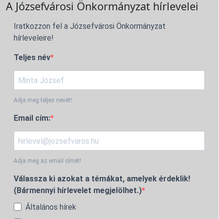
A Józsefvárosi Önkormányzat hírlevelei
Iratkozzon fel a Józsefvárosi Önkormányzat
hírleveleire!
Teljes név
Adja meg teljes nevét!
Email cím:
Adja meg az email címét!
Válassza ki azokat a témákat, amelyek érdeklik!
(Bármennyi hírlevelet megjelölhet.)
Általános hírek