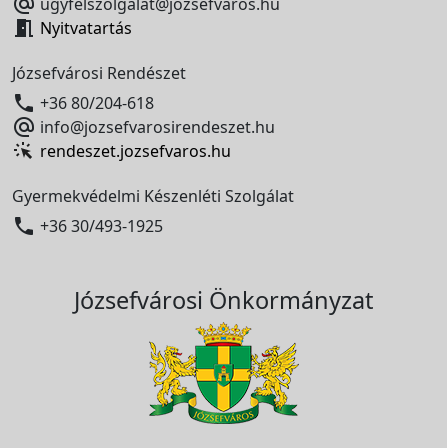

ugyfelszolgalat@jozsefvaros.hu

Nyitvatartás
Józsefvárosi Rendészet

+36 80/204-618

info@jozsefvarosirendeszet.hu
rendeszet.jozsefvaros.hu
Gyermekvédelmi Készenléti Szolgálat

+36 30/493-1925
Józsefvárosi Önkormányzat