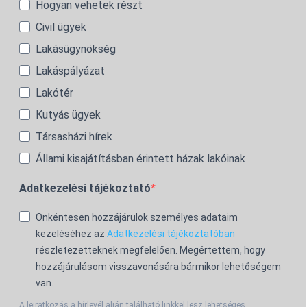
Hogyan vehetek részt
Civil ügyek
Lakásügynökség
Lakáspályázat
Lakótér
Kutyás ügyek
Társasházi hírek
Állami kisajátításban érintett házak lakóinak
Adatkezelési tájékoztató
Önkéntesen hozzájárulok személyes adataim
kezeléséhez az
Adatkezelési tájékoztatóban
részletezetteknek megfelelően. Megértettem, hogy
hozzájárulásom visszavonására bármikor lehetőségem
van.
A leiratkozás a hírlevél alján található linkkel lesz lehetséges.