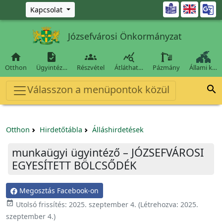
Ugrás a fő tartalomra

Kapcsolat
Józsefvárosi Önkormányzat




Otthon
Ügyintéz…
Részvétel
Átláthat…
Pázmány
Állami k…
Válasszon a menüpontok közül

Otthon
Hirdetőtábla
Álláshirdetések
munkaügyi ügyintéző – JÓZSEFVÁROSI
EGYESÍTETT BÖLCSŐDÉK
Megosztás Facebook-on

Utolsó frissítés:
2025. szeptember 4.
(Létrehozva:
2025.
szeptember 4.
)