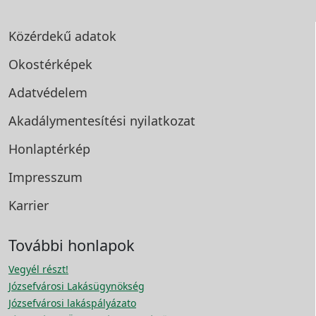
Közérdekű adatok
Okostérképek
Adatvédelem
Akadálymentesítési
nyilatkozat
Honlaptérkép
Impresszum
Karrier
További honlapok
Vegyél részt!
Józsefvárosi Lakásügynökség
Józsefvárosi lakáspályázato