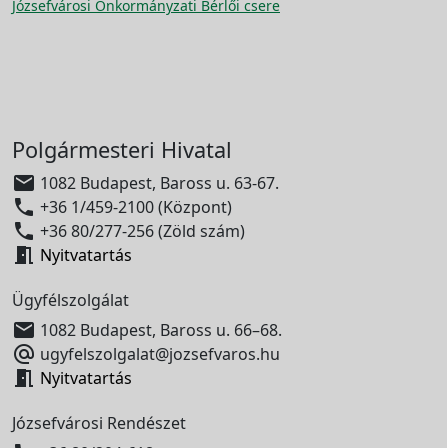
Józsefvárosi Önkormányzati Bérlői csere
Polgármesteri Hivatal

1082 Budapest, Baross u. 63-67.

+36 1/459-2100 (Központ)

+36 80/277-256 (Zöld szám)

Nyitvatartás
Ügyfélszolgálat

1082 Budapest, Baross u. 66–68.

ugyfelszolgalat@jozsefvaros.hu

Nyitvatartás
Józsefvárosi Rendészet