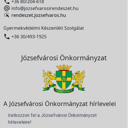

+36 80/204-618

info@jozsefvarosirendeszet.hu
rendeszet.jozsefvaros.hu
Gyermekvédelmi Készenléti Szolgálat

+36 30/493-1925
Józsefvárosi Önkormányzat
A Józsefvárosi Önkormányzat hírlevelei
Iratkozzon fel a Józsefvárosi Önkormányzat
hírleveleire!