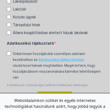
Lakáspályázat
Lakótér
Kutyás ügyek
Társasházi hírek
Állami kisajátításban érintett házak lakóinak
Adatkezelési tájékoztató
Önkéntesen hozzájárulok személyes adataim
kezeléséhez az
Adatkezelési tájékoztatóban
részletezetteknek megfelelően. Megértettem, hogy
hozzájárulásom visszavonására bármikor lehetőségem
van.
A leiratkozás a hírlevél alján található linkkel lesz lehetséges.
Feliratkozom!
Weboldalainkon sütiket és egyéb internetes
technológiákat használunk azért, hogy jobbá tegyük a
For the English Newsletter, click
HERE.