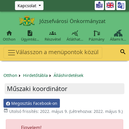
Ugrás a fő tartalomra

Kapcsolat
Józsefvárosi Önkormányzat




Otthon
Ügyintéz…
Részvétel
Átláthat…
Pázmány
Állami k…
Válasszon a menüpontok közül

Otthon
Hirdetőtábla
Álláshirdetések
Műszaki koordinátor
Megosztás Facebook-on

Utolsó frissítés:
2022. május 9.
(Létrehozva:
2022. május 9.
)
Figyelem!