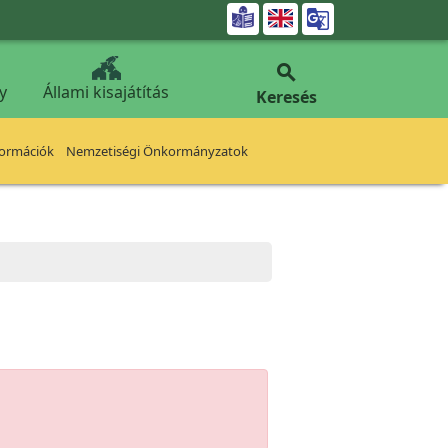


y
Állami kisajátítás
Keresés
formációk
Nemzetiségi Önkormányzatok