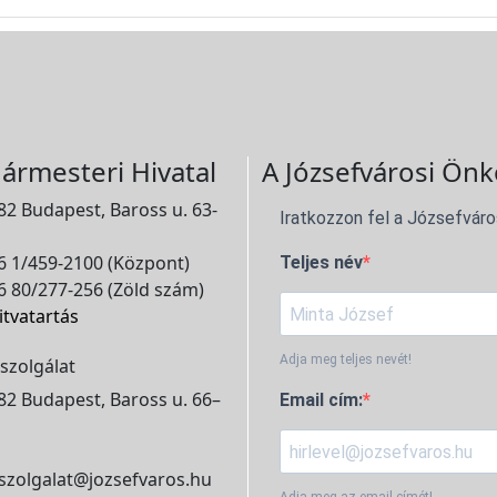
ármesteri Hivatal
A Józsefvárosi Önk
2 Budapest, Baross u. 63-
Iratkozzon fel a Józsefváro
 1/459-2100 (Központ)
Teljes név
 80/277-256 (Zöld szám)
itvatartás
Adja meg teljes nevét!
szolgálat
2 Budapest, Baross u. 66–
Email cím:
szolgalat@jozsefvaros.hu