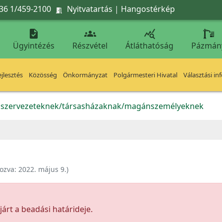
36 1/459-2100
Nyitvatartás
|
Hangostérkép




Ügyintézés
Részvétel
Átláthatóság
Pázmán
jlesztés
Közösség
Önkormányzat
Polgármesteri Hivatal
Választási in
k szervezeteknek/társasházaknak/magánszemélyeknek
ozva:
2022. május 9.
)
árt a beadási határideje.