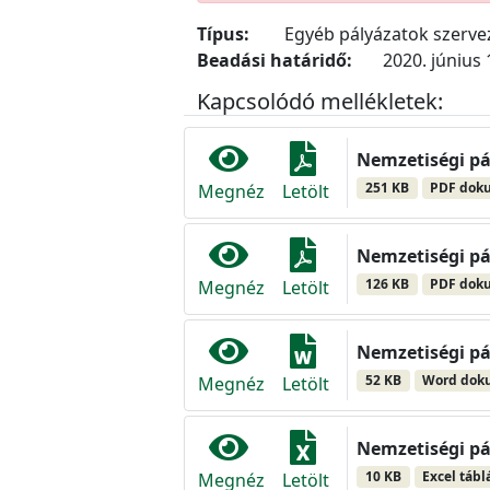
Típus:
Egyéb pályázatok szerv
Beadási határidő:
2020. június 
Kapcsolódó mellékletek:
Nemzetiségi pá
251 KB
PDF dok
Megnéz
Letölt
Nemzetiségi pál
126 KB
PDF dok
Megnéz
Letölt
Nemzetiségi pá
52 KB
Word do
Megnéz
Letölt
Nemzetiségi pál
10 KB
Excel tábl
Megnéz
Letölt