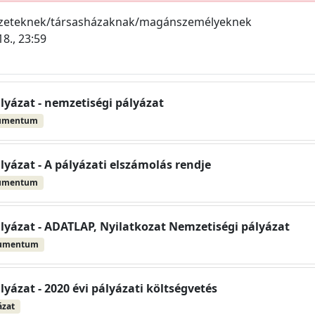
ezeteknek/társasházaknak/magánszemélyeknek
18., 23:59
lyázat - nemzetiségi pályázat
umentum
yázat - A pályázati elszámolás rendje
umentum
lyázat - ADATLAP, Nyilatkozat Nemzetiségi pályázat
kumentum
yázat - 2020 évi pályázati költségvetés
ázat