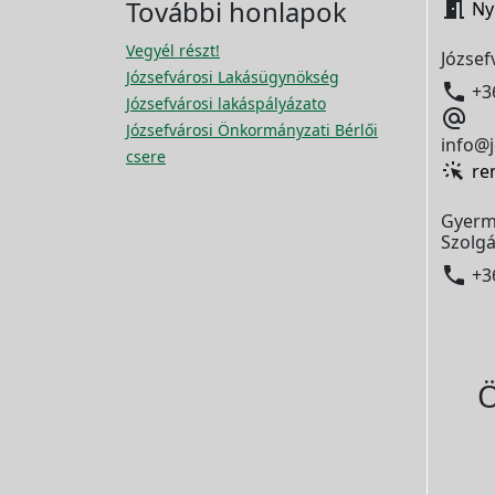
További honlapok

Ny
Vegyél részt!
József
Józsefvárosi Lakásügynökség

+3
Józsefvárosi lakáspályázato

Józsefvárosi Önkormányzati Bérlői
info@j
csere
re
Gyerm
Szolgá

+3
Ö