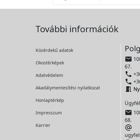
További információk
Polg
Közérdekű adatok

108
Okostérképek
67.

+36
Adatvédelem

+36
Akadálymentesítési
nyilatkozat

Ny
Honlaptérkép
Ügyfél

108
Impresszum
68.
Karrier

ugyfel