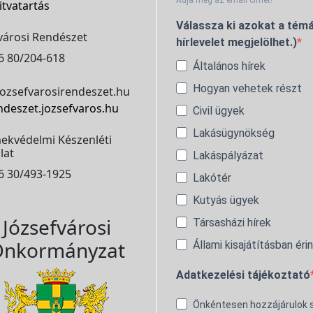
Adja meg az email címét!
itvatartás
Válassza ki azokat a témá
városi Rendészet
hírlevelet megjelölhet.)
6 80/204-618
Általános hírek
Hogyan vehetek részt
ozsefvarosirendeszet.hu
ndeszet.jozsefvaros.hu
Civil ügyek
Lakásügynökség
ekvédelmi Készenléti
lat
Lakáspályázat
6 30/493-1925
Lakótér
Kutyás ügyek
Józsefvárosi
Társasházi hírek
nkormányzat
Állami kisajátításban éri
Adatkezelési tájékoztató
Önkéntesen hozzájárulok