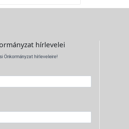
ormányzat hírlevelei
si Önkormányzat hírleveleire!