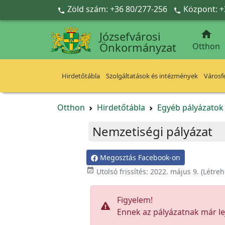
Ugrás a fő tartalomra
Zöld szám: +36 80/277-256
Központ: +



Józsefvárosi
Önkormányzat
Otthon
Hirdetőtábla
Szolgáltatások és intézmények
Városfe
Otthon
Hirdetőtábla
Egyéb pályázato
Nemzetiségi pályázat
Megosztás Facebook-on

Utolsó frissítés:
2022. május 9.
(Létreh
Figyelem!
Ennek az pályázatnak már lej