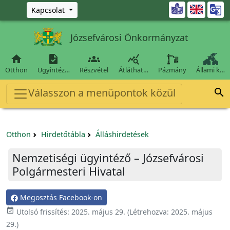
Ugrás a fő tartalomra

Kapcsolat
Józsefvárosi Önkormányzat




Otthon
Ügyintéz…
Részvétel
Átláthat…
Pázmány
Állami k…
Válasszon a menüpontok közül

Otthon
Hirdetőtábla
Álláshirdetések
Nemzetiségi ügyintéző – Józsefvárosi
Polgármesteri Hivatal
Megosztás Facebook-on

Utolsó frissítés:
2025. május 29.
(Létrehozva:
2025. május
29.
)