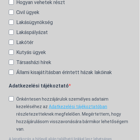
Hogyan vehetek részt
Civil ügyek
Lakásügynökség
Lakáspályázat
Lakótér
Kutyás ügyek
Társasházi hírek
Állami kisajátításban érintett házak lakóinak
Adatkezelési tájékoztató
Önkéntesen hozzájárulok személyes adataim
kezeléséhez az
Adatkezelési tájékoztatóban
részletezetteknek megfelelően. Megértettem, hogy
hozzájárulásom visszavonására bármikor lehetőségem
van.
A leiratkozás a hírlevél alján található linkkel lesz lehetséges.