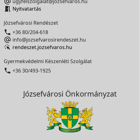

ugyfelszolgalat@jozsefvaros.hu

Nyitvatartás
Józsefvárosi Rendészet

+36 80/204-618

info@jozsefvarosirendeszet.hu
rendeszet.jozsefvaros.hu
Gyermekvédelmi Készenléti Szolgálat

+36 30/493-1925
Józsefvárosi Önkormányzat