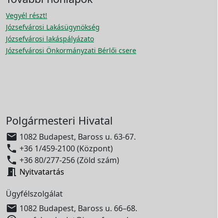
Vegyél részt!
Józsefvárosi Lakásügynökség
Józsefvárosi lakáspályázato
Józsefvárosi Önkormányzati Bérlői csere
Polgármesteri Hivatal

1082 Budapest, Baross u. 63-67.

+36 1/459-2100 (Központ)

+36 80/277-256 (Zöld szám)

Nyitvatartás
Ügyfélszolgálat

1082 Budapest, Baross u. 66–68.