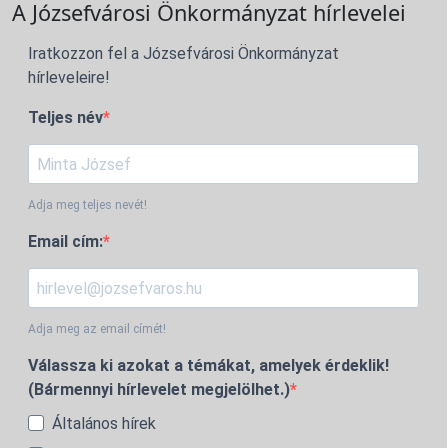
A Józsefvárosi Önkormányzat hírlevelei
Iratkozzon fel a Józsefvárosi Önkormányzat
hírleveleire!
Teljes név
Adja meg teljes nevét!
Email cím:
Adja meg az email címét!
Válassza ki azokat a témákat, amelyek érdeklik!
(Bármennyi hírlevelet megjelölhet.)
Általános hírek