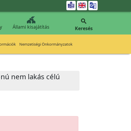


y
Állami kisajátítás
Keresés
formációk
Nemzetiségi Önkormányzatok
onú nem lakás célú