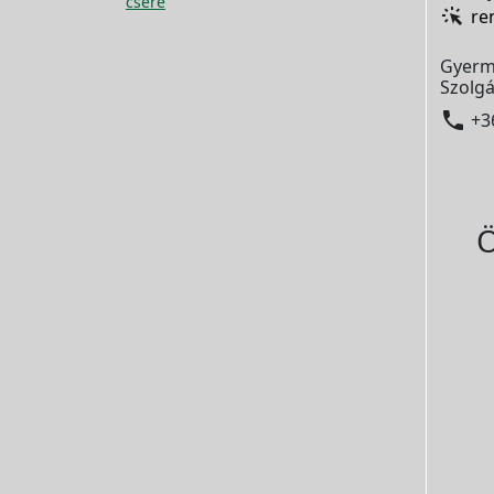
csere
re
Gyerm
Szolgá

+3
Ö