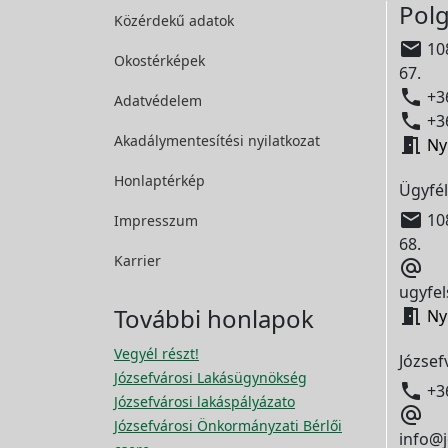
Polg
Közérdekű adatok

108
Okostérképek
67.

+36
Adatvédelem

+36
Akadálymentesítési
nyilatkozat

Ny
Honlaptérkép
Ügyfél

108
Impresszum
68.
Karrier

ugyfel
További honlapok

Ny
Vegyél részt!
József
Józsefvárosi Lakásügynökség

+3
Józsefvárosi lakáspályázato

Józsefvárosi Önkormányzati Bérlői
info@j