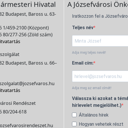
ármesteri Hivatal
A Józsefvárosi Önk
2 Budapest, Baross u. 63-
Iratkozzon fel a Józsefváro
 1/459-2100 (Központ)
Teljes név
 80/277-256 (Zöld szám)
itvatartás
Adja meg teljes nevét!
szolgálat
2 Budapest, Baross u. 66–
Email cím:
szolgalat@jozsefvaros.hu
Adja meg az email címét!
itvatartás
Válassza ki azokat a témá
városi Rendészet
hírlevelet megjelölhet.)
6 80/204-618
Általános hírek
Hogyan vehetek részt
ozsefvarosirendeszet.hu