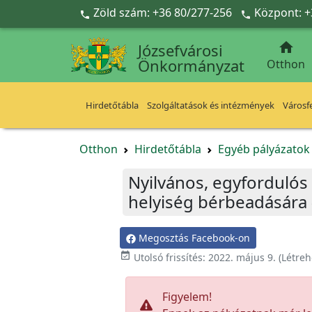
Ugrás a fő tartalomra
Zöld szám: +36 80/277-256
Központ: +



Józsefvárosi
Önkormányzat
Otthon
Hirdetőtábla
Szolgáltatások és intézmények
Városfe
Otthon
Hirdetőtábla
Egyéb pályázato
Nyilvános, egyfordulós 
helyiség bérbeadására –
Megosztás Facebook-on

Utolsó frissítés:
2022. május 9.
(Létreh
Figyelem!