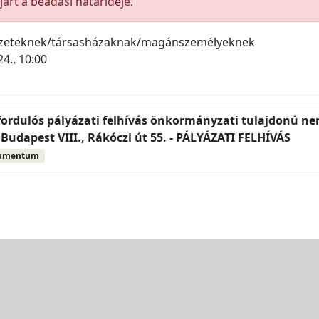
árt a beadási határideje.
ezeteknek/társasházaknak/magánszemélyeknek
24., 10:00
fordulós pályázati felhívás önkormányzati tulajdonú nem
Budapest VIII., Rákóczi út 55. - PÁLYÁZATI FELHÍVÁS
kumentum