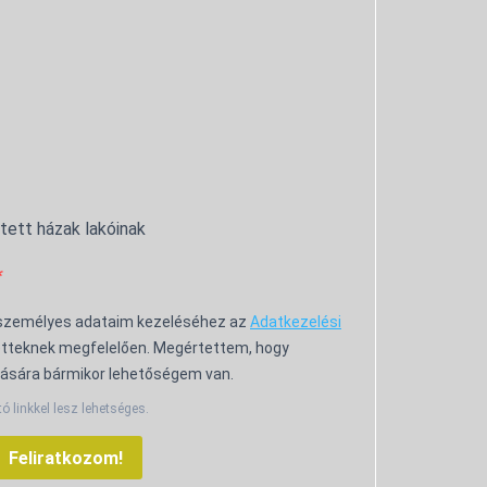
ntett házak lakóinak
 személyes adataim kezeléséhez az
Adatkezelési
tteknek megfelelően. Megértettem, hogy
ására bármikor lehetőségem van.
tó linkkel lesz lehetséges.
Feliratkozom!