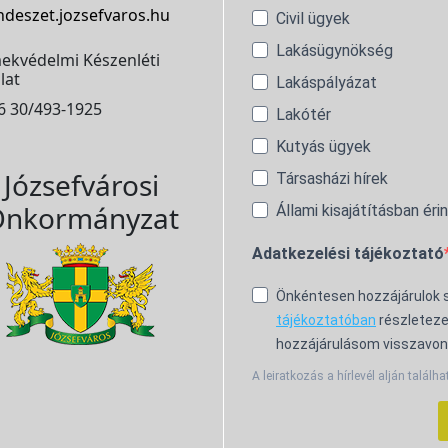
ndeszet.jozsefvaros.hu
Civil ügyek
Lakásügynökség
ekvédelmi Készenléti
lat
Lakáspályázat
6 30/493-1925
Lakótér
Kutyás ügyek
Józsefvárosi
Társasházi hírek
nkormányzat
Állami kisajátításban éri
Adatkezelési tájékoztató
Önkéntesen hozzájárulok
tájékoztatóban
részleteze
hozzájárulásom visszavon
A leiratkozás a hírlevél alján találha