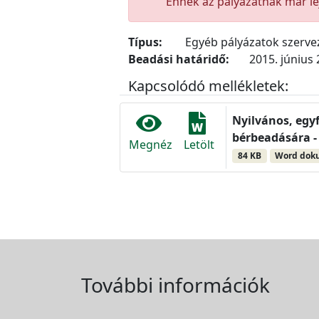
Ennek az pályázatnak már lej
Típus:
Egyéb pályázatok szerv
Beadási határidő:
2015. június 
Kapcsolódó mellékletek:
Nyilvános, egy
bérbeadására - 
Megnéz
Letölt
84 KB
Word do
További információk