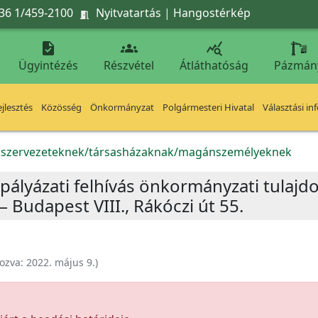
36 1/459-2100
Nyitvatartás
|
Hangostérkép




Ügyintézés
Részvétel
Átláthatóság
Pázmán
jlesztés
Közösség
Önkormányzat
Polgármesteri Hivatal
Választási in
k szervezeteknek/társasházaknak/magánszemélyeknek
pályázati felhívás önkormányzati tulajd
 Budapest VIII., Rákóczi út 55.
ozva:
2022. május 9.
)