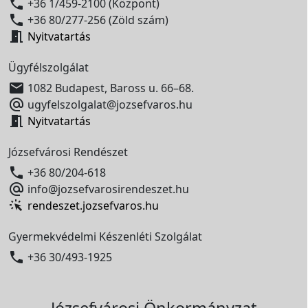

+36 1/459-2100 (Központ)

+36 80/277-256 (Zöld szám)

Nyitvatartás
Ügyfélszolgálat

1082 Budapest, Baross u. 66–68.

ugyfelszolgalat@jozsefvaros.hu

Nyitvatartás
Józsefvárosi Rendészet

+36 80/204-618

info@jozsefvarosirendeszet.hu
rendeszet.jozsefvaros.hu
Gyermekvédelmi Készenléti Szolgálat

+36 30/493-1925