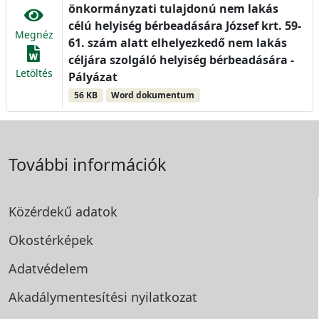
önkormányzati tulajdonú nem lakás
célú helyiség bérbeadására József krt. 59-
Megnéz
61. szám alatt elhelyezkedő nem lakás
céljára szolgáló helyiség bérbeadására -
Letöltés
Pályázat
56 KB
Word dokumentum
További információk
Közérdekű adatok
Okostérképek
Adatvédelem
Akadálymentesítési
nyilatkozat