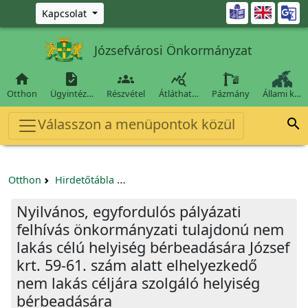
Ugrás a fő tartalomra

Kapcsolat
Józsefvárosi Önkormányzat




Otthon
Ügyintéz…
Részvétel
Átláthat…
Pázmány
Állami k…
Válasszon a menüpontok közül

Otthon
Hirdetőtábla
Egyéb pályázatok szervezeteknek/tá
Nyilvános, egyfordulós pályázati
felhívás önkormányzati tulajdonú nem
lakás célú helyiség bérbeadására József
krt. 59-61. szám alatt elhelyezkedő
nem lakás céljára szolgáló helyiség
bérbeadására