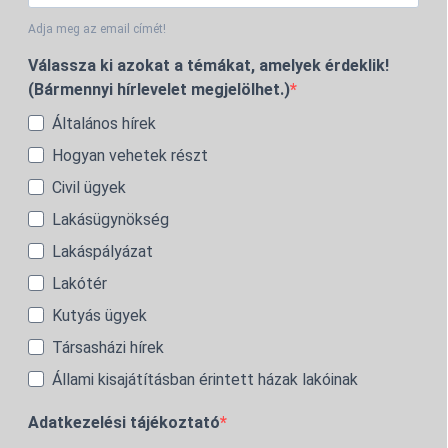
Adja meg az email címét!
Válassza ki azokat a témákat, amelyek érdeklik!
(Bármennyi hírlevelet megjelölhet.)
Általános hírek
Hogyan vehetek részt
Civil ügyek
Lakásügynökség
Lakáspályázat
Lakótér
Kutyás ügyek
Társasházi hírek
Állami kisajátításban érintett házak lakóinak
Adatkezelési tájékoztató