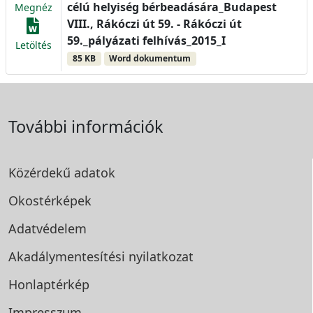
célú helyiség bérbeadására_Budapest
Megnéz
VIII., Rákóczi út 59. - Rákóczi út
59._pályázati felhívás_2015_I
Letöltés
85 KB
Word dokumentum
További információk
Közérdekű adatok
Okostérképek
Adatvédelem
Akadálymentesítési
nyilatkozat
Honlaptérkép
Impresszum