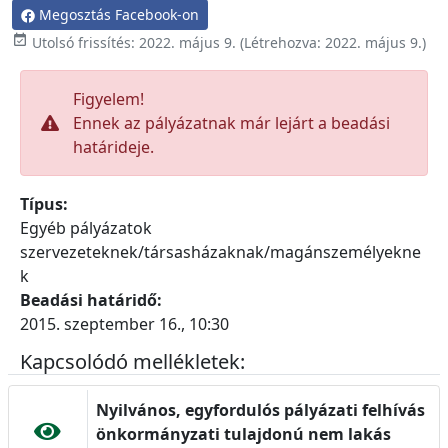
Megosztás Facebook-on

Utolsó frissítés:
2022. május 9.
(Létrehozva:
2022. május 9.
)
Figyelem!
Ennek az pályázatnak már lejárt a beadási
határideje.
Típus:
Egyéb pályázatok
szervezeteknek/társasházaknak/magánszemélyekne
k
Beadási határidő:
2015. szeptember 16., 10:30
Kapcsolódó mellékletek:
Nyilvános, egyfordulós pályázati felhívás
önkormányzati tulajdonú nem lakás