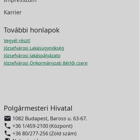
Karrier
További honlapok
Vegyél részt!
Józsefvárosi Lakásügynökség
Józsefvárosi lakáspályázato
Józsefvárosi Önkormányzati Bérlői csere
Polgármesteri Hivatal

1082 Budapest, Baross u. 63-67.

+36 1/459-2100 (Központ)

+36 80/277-256 (Zöld szám)