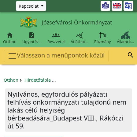
Ugrás a fő tartalomra

Kapcsolat
Józsefvárosi Önkormányzat




Otthon
Ügyintéz…
Részvétel
Átláthat…
Pázmány
Állami k…
Válasszon a menüpontok közül

Otthon
Hirdetőtábla
Egyéb pályázatok szervezeteknek/tá
Nyilvános, egyfordulós pályázati
felhívás önkormányzati tulajdonú nem
lakás célú helyiség
bérbeadására_Budapest VIII., Rákóczi
út 59.