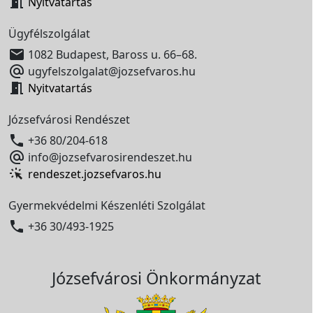

Nyitvatartás
Ügyfélszolgálat

1082 Budapest, Baross u. 66–68.

ugyfelszolgalat@jozsefvaros.hu

Nyitvatartás
Józsefvárosi Rendészet

+36 80/204-618

info@jozsefvarosirendeszet.hu
rendeszet.jozsefvaros.hu
Gyermekvédelmi Készenléti Szolgálat

+36 30/493-1925
Józsefvárosi Önkormányzat