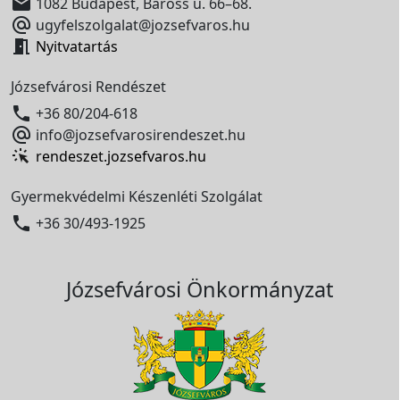

1082 Budapest, Baross u. 66–68.

ugyfelszolgalat@jozsefvaros.hu

Nyitvatartás
Józsefvárosi Rendészet

+36 80/204-618

info@jozsefvarosirendeszet.hu
rendeszet.jozsefvaros.hu
Gyermekvédelmi Készenléti Szolgálat

+36 30/493-1925
Józsefvárosi Önkormányzat