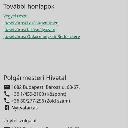
További honlapok
Vegyél részt!
Józsefvárosi Lakásügynökség
Józsefvárosi lakáspályázato
Józsefvárosi Önkormányzati Bérlői csere
Polgármesteri Hivatal

1082 Budapest, Baross u. 63-67.

+36 1/459-2100 (Központ)

+36 80/277-256 (Zöld szám)

Nyitvatartás
Ügyfélszolgálat