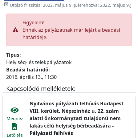

Utolsó frissítés:
2022. május 9.
(Létrehozva:
2022. május 9.
)
Figyelem!
Ennek az pályázatnak már lejárt a beadási
határideje.
Típus:
Helyiség- és telekpályázatok
Beadási határidő:
2016. április 13., 11:30
Kapcsolódó mellékletek:
Nyilvános pályázati felhívás Budapest
VIII. kerület, Népszínház u. 22. szám
alatti önkormányzati tulajdonú nem
Megnéz
lakás célú helyiség bérbeadására -
Pályázati felhívás
Letöltés