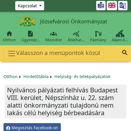
Ugrás a fő tartalomra

Kapcsolat
Józsefvárosi Önkormányzat




Otthon
Ügyintéz…
Részvétel
Átláthat…
Pázmány
Állami k…
Válasszon a menüpontok közül

Otthon
Hirdetőtábla
Helyiség- és telekpályázatok
Nyilvános pályázati felhívás Budapest
VIII. kerület, Népszínház u. 22. szám
alatti önkormányzati tulajdonú nem
lakás célú helyiség bérbeadására
Megosztás Facebook-on