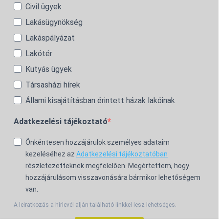
Civil ügyek
Lakásügynökség
Lakáspályázat
Lakótér
Kutyás ügyek
Társasházi hírek
Állami kisajátításban érintett házak lakóinak
Adatkezelési tájékoztató
Önkéntesen hozzájárulok személyes adataim
kezeléséhez az
Adatkezelési tájékoztatóban
részletezetteknek megfelelően. Megértettem, hogy
hozzájárulásom visszavonására bármikor lehetőségem
van.
A leiratkozás a hírlevél alján található linkkel lesz lehetséges.