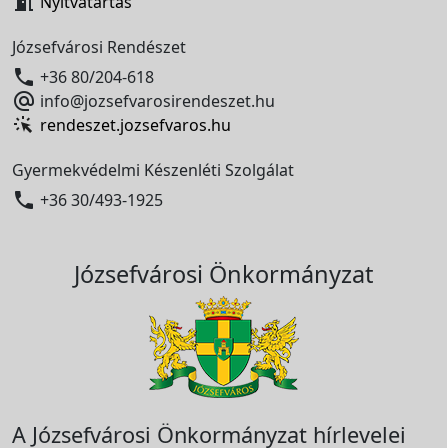

Nyitvatartás
Józsefvárosi Rendészet

+36 80/204-618

info@jozsefvarosirendeszet.hu
rendeszet.jozsefvaros.hu
Gyermekvédelmi Készenléti Szolgálat

+36 30/493-1925
Józsefvárosi Önkormányzat
A Józsefvárosi Önkormányzat hírlevelei