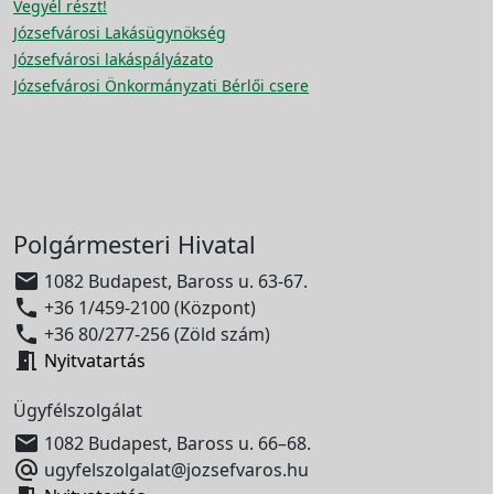
Vegyél részt!
Józsefvárosi Lakásügynökség
Józsefvárosi lakáspályázato
Józsefvárosi Önkormányzati Bérlői csere
Polgármesteri Hivatal

1082 Budapest, Baross u. 63-67.

+36 1/459-2100 (Központ)

+36 80/277-256 (Zöld szám)

Nyitvatartás
Ügyfélszolgálat

1082 Budapest, Baross u. 66–68.

ugyfelszolgalat@jozsefvaros.hu