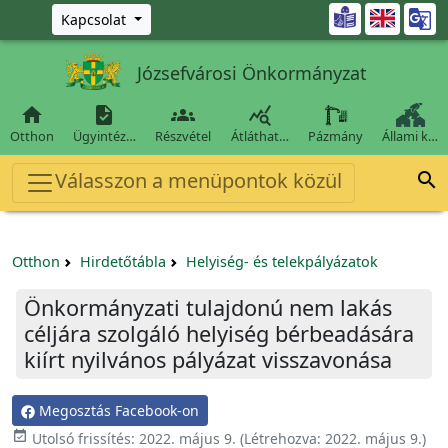
Ugrás a fő tartalomra

Kapcsolat
Józsefvárosi Önkormányzat




Otthon
Ügyintéz…
Részvétel
Átláthat…
Pázmány
Állami k…
Válasszon a menüpontok közül

Otthon
Hirdetőtábla
Helyiség- és telekpályázatok
Önkormányzati tulajdonú nem lakás
céljára szolgáló helyiség bérbeadására
kiírt nyilvános pályázat visszavonása
Megosztás Facebook-on

Utolsó frissítés:
2022. május 9.
(Létrehozva:
2022. május 9.
)