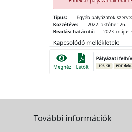
Ennek az pályázatnak már lej
Típus:
Egyéb pályázatok szerv
Közzétéve:
2022. október 26.
Beadási határidő:
2023. május 3
Kapcsolódó mellékletek:
Pályázati felhí
196 KB
PDF dok
Megnéz
Letölt
További információk