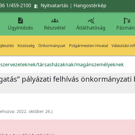
36 1/459-2100
Nyitvatartás
|
Hangostérkép




Ügyintézés
Részvétel
Átláthatóság
Pázmán
jlesztés
Közösség
Önkormányzat
Polgármesteri Hivatal
Választási in
k szervezeteknek/társasházaknak/magánszemélyeknek
gatás” pályázati felhívás önkormányzati
rehozva:
2022. október 26.
)