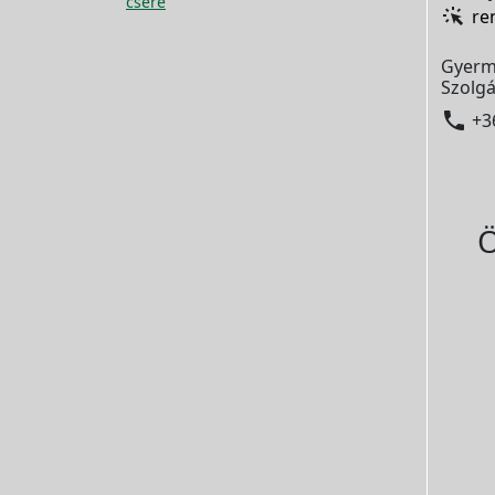
csere
re
Gyerm
Szolgá

+3
Ö