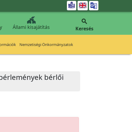


y
Állami kisajátítás
Keresés
formációk
Nemzetiségi Önkormányzatok
 bérlemények bérlői