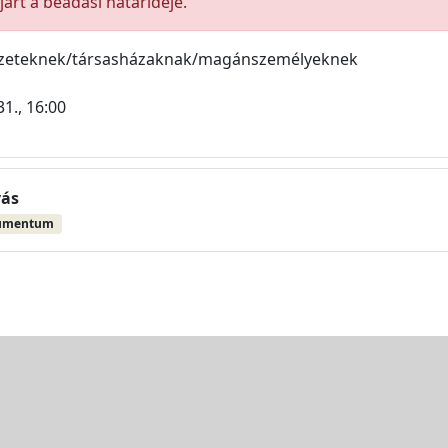
árt a beadási határideje.
ezeteknek/társasházaknak/magánszemélyeknek
1., 16:00
vás
umentum