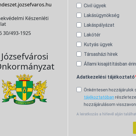
ndeszet.jozsefvaros.hu
Civil ügyek
Lakásügynökség
ekvédelmi Készenléti
lat
Lakáspályázat
6 30/493-1925
Lakótér
Kutyás ügyek
Józsefvárosi
Társasházi hírek
nkormányzat
Állami kisajátításban éri
Adatkezelési tájékoztató
Önkéntesen hozzájárulok
tájékoztatóban
részleteze
hozzájárulásom visszavon
A leiratkozás a hírlevél alján találha