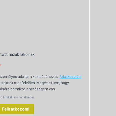
ntett házak lakóinak
 személyes adataim kezeléséhez az
Adatkezelési
tteknek megfelelően. Megértettem, hogy
ására bármikor lehetőségem van.
tó linkkel lesz lehetséges.
Feliratkozom!