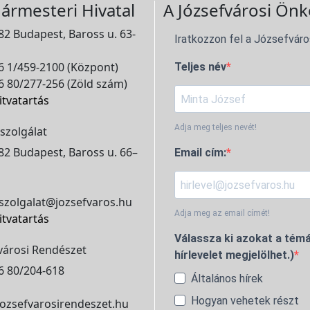
ármesteri Hivatal
A Józsefvárosi Önk
2 Budapest, Baross u. 63-
Iratkozzon fel a Józsefváro
 1/459-2100 (Központ)
Teljes név
 80/277-256 (Zöld szám)
itvatartás
Adja meg teljes nevét!
szolgálat
2 Budapest, Baross u. 66–
Email cím:
szolgalat@jozsefvaros.hu
Adja meg az email címét!
itvatartás
Válassza ki azokat a témá
városi Rendészet
hírlevelet megjelölhet.)
6 80/204-618
Általános hírek
Hogyan vehetek részt
ozsefvarosirendeszet.hu