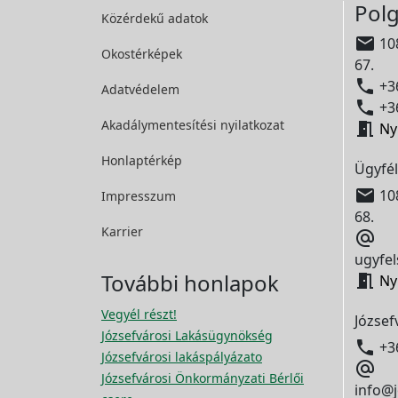
Polg
Közérdekű adatok

108
Okostérképek
67.

+36
Adatvédelem

+36
Akadálymentesítési
nyilatkozat

Ny
Honlaptérkép
Ügyfél

108
Impresszum
68.
Karrier

ugyfel
További honlapok

Ny
Vegyél részt!
József
Józsefvárosi Lakásügynökség

+3
Józsefvárosi lakáspályázato

Józsefvárosi Önkormányzati Bérlői
info@j