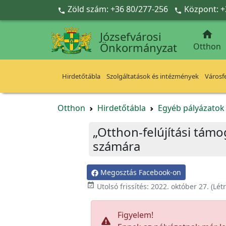
Ugrás a fő tartalomra
Zöld szám: +36 80/277-256
Központ: +



Józsefvárosi
Önkormányzat
Otthon
Hirdetőtábla
Szolgáltatások és intézmények
Városfe
Otthon
Hirdetőtábla
Egyéb pályázato
„Otthon-felújítási támo
számára
Megosztás Facebook-on

Utolsó frissítés:
2022. október 27.
(Lét
Figyelem!