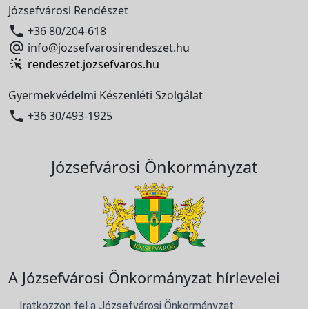
Józsefvárosi Rendészet

+36 80/204-618

info@jozsefvarosirendeszet.hu
rendeszet.jozsefvaros.hu
Gyermekvédelmi Készenléti Szolgálat

+36 30/493-1925
Józsefvárosi Önkormányzat
A Józsefvárosi Önkormányzat hírlevelei
Iratkozzon fel a Józsefvárosi Önkormányzat