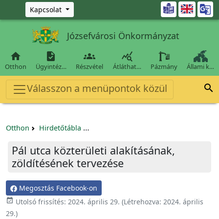
Ugrás a fő tartalomra

Kapcsolat
Józsefvárosi Önkormányzat




Otthon
Ügyintéz…
Részvétel
Átláthat…
Pázmány
Állami k…
Válasszon a menüpontok közül

Otthon
Hirdetőtábla
Beszerzési és közbeszerzési eljárások
Pál utca közterületi alakításának,
zöldítésének tervezése
Megosztás Facebook-on

Utolsó frissítés:
2024. április 29.
(Létrehozva:
2024. április
29.
)