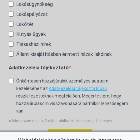
Lakásügynökség
Lakáspályázat
Lakótér
Kutyás ügyek
Társasházi hírek
Állami kisajátításban érintett házak lakóinak
Adatkezelési tájékoztató
Önkéntesen hozzájárulok személyes adataim
kezeléséhez az
Adatkezelési tájékoztatóban
részletezetteknek megfelelően. Megértettem, hogy
hozzájárulásom visszavonására bármikor lehetőségem
van.
A leiratkozás a hírlevél alján található linkkel lesz lehetséges.
Feliratkozom!