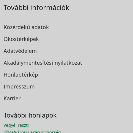
További információk
Közérdekű adatok
Okostérképek
Adatvédelem
Akadálymentesítési
nyilatkozat
Honlaptérkép
Impresszum
Karrier
További honlapok
Vegyél részt!
Józsefvárosi Lakásügynökség