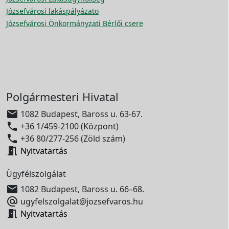
Józsefvárosi lakáspályázato
Józsefvárosi Önkormányzati Bérlői csere
Polgármesteri Hivatal

1082 Budapest, Baross u. 63-67.

+36 1/459-2100 (Központ)

+36 80/277-256 (Zöld szám)

Nyitvatartás
Ügyfélszolgálat

1082 Budapest, Baross u. 66–68.

ugyfelszolgalat@jozsefvaros.hu

Nyitvatartás