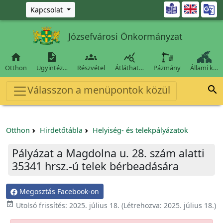
Ugrás a fő tartalomra

Kapcsolat
Józsefvárosi Önkormányzat




Otthon
Ügyintéz…
Részvétel
Átláthat…
Pázmány
Állami k…
Válasszon a menüpontok közül

Otthon
Hirdetőtábla
Helyiség- és telekpályázatok
Pályázat a Magdolna u. 28. szám alatti
35341 hrsz.-ú telek bérbeadására
Megosztás Facebook-on

Utolsó frissítés:
2025. július 18.
(Létrehozva:
2025. július 18.
)