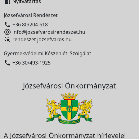

Nyitvatartás
Józsefvárosi Rendészet

+36 80/204-618

info@jozsefvarosirendeszet.hu
rendeszet.jozsefvaros.hu
Gyermekvédelmi Készenléti Szolgálat

+36 30/493-1925
Józsefvárosi Önkormányzat
A Józsefvárosi Önkormányzat hírlevelei