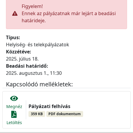
Figyelem!
Ennek az pályázatnak már lejárt a beadási
határideje.
Típus:
Helyiség- és telekpályázatok
Közzétéve:
2025. július 18.
Beadási határidő:
2025. augusztus 1., 11:30
Kapcsolódó mellékletek:
Pályázati felhívás
Megnéz
359 KB
PDF dokumentum
Letöltés