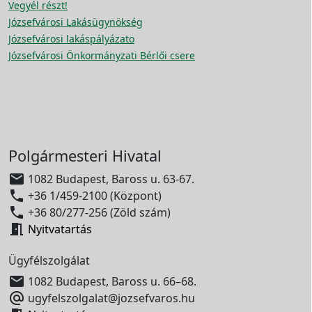
Vegyél részt!
Józsefvárosi Lakásügynökség
Józsefvárosi lakáspályázato
Józsefvárosi Önkormányzati Bérlői csere
Polgármesteri Hivatal

1082 Budapest, Baross u. 63-67.

+36 1/459-2100 (Központ)

+36 80/277-256 (Zöld szám)

Nyitvatartás
Ügyfélszolgálat

1082 Budapest, Baross u. 66–68.

ugyfelszolgalat@jozsefvaros.hu