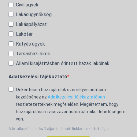
Civil ügyek
Lakásügynökség
Lakáspályázat
Lakótér
Kutyás ügyek
Társasházi hírek
Állami kisajátításban érintett házak lakóinak
Adatkezelési tájékoztató
Önkéntesen hozzájárulok személyes adataim
kezeléséhez az
Adatkezelési tájékoztatóban
részletezetteknek megfelelően. Megértettem, hogy
hozzájárulásom visszavonására bármikor lehetőségem
van.
A leiratkozás a hírlevél alján található linkkel lesz lehetséges.