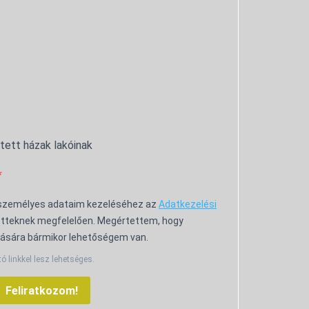
ntett házak lakóinak
 személyes adataim kezeléséhez az
Adatkezelési
tteknek megfelelően. Megértettem, hogy
ására bármikor lehetőségem van.
tó linkkel lesz lehetséges.
Feliratkozom!