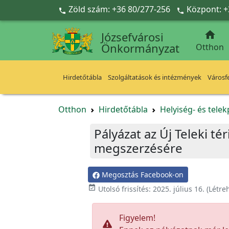
Ugrás a fő tartalomra
Zöld szám: +36 80/277-256
Központ: +



Józsefvárosi
Önkormányzat
Otthon
Hirdetőtábla
Szolgáltatások és intézmények
Városfe
Otthon
Hirdetőtábla
Helyiség- és tele
Pályázat az Új Teleki té
megszerzésére
Megosztás Facebook-on

Utolsó frissítés:
2025. július 16.
(Létre
Figyelem!