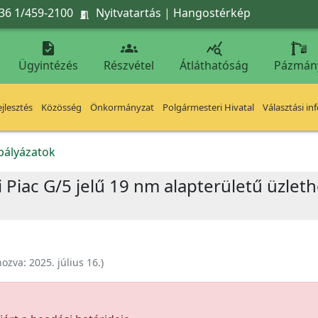
36 1/459-2100
Nyitvatartás
|
Hangostérkép




Ügyintézés
Részvétel
Átláthatóság
Pázmán
jlesztés
Közösség
Önkormányzat
Polgármesteri Hivatal
Választási in
kpályázatok
ri Piac G/5 jelű 19 nm alapterületű üzlet
hozva:
2025. július 16.
)