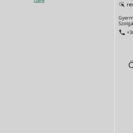
csere
re
Gyerm
Szolgá

+3
Ö