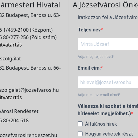
ármesteri Hivatal
A Józsefvárosi Önk
2 Budapest, Baross u. 63-
Iratkozzon fel a Józsefváro
 1/459-2100 (Központ)
Teljes név
 80/277-256 (Zöld szám)
itvatartás
Adja meg teljes nevét!
szolgálat
2 Budapest, Baross u. 66–
Email cím:
szolgalat@jozsefvaros.hu
Adja meg az email címét!
itvatartás
Válassza ki azokat a témá
városi Rendészet
hírlevelet megjelölhet.)
6 80/204-618
Általános hírek
Hogyan vehetek részt
ozsefvarosirendeszet.hu