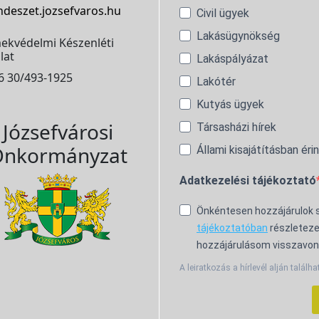
ndeszet.jozsefvaros.hu
Civil ügyek
Lakásügynökség
ekvédelmi Készenléti
lat
Lakáspályázat
6 30/493-1925
Lakótér
Kutyás ügyek
Józsefvárosi
Társasházi hírek
nkormányzat
Állami kisajátításban éri
Adatkezelési tájékoztató
Önkéntesen hozzájárulok
tájékoztatóban
részleteze
hozzájárulásom visszavon
A leiratkozás a hírlevél alján találha