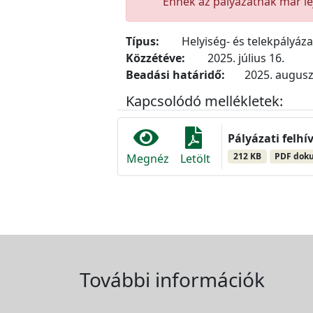
Ennek az pályázatnak már lej
Típus:
Helyiség- és telekpályáz
Közzétéve:
2025. július 16.
Beadási határidő:
2025. augusz
Kapcsolódó mellékletek:
Pályázati felhí
212 KB
PDF dok
Megnéz
Letölt
További információk