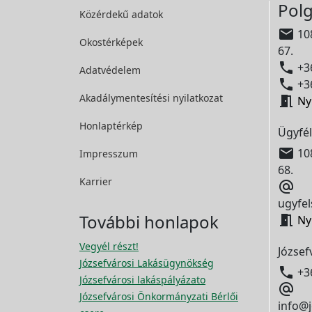
Polg
Közérdekű adatok

108
Okostérképek
67.

+36
Adatvédelem

+36
Akadálymentesítési
nyilatkozat

Ny
Honlaptérkép
Ügyfél

108
Impresszum
68.
Karrier

ugyfel
További honlapok

Ny
Vegyél részt!
József
Józsefvárosi Lakásügynökség

+3
Józsefvárosi lakáspályázato

Józsefvárosi Önkormányzati Bérlői
info@j