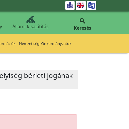


y
Állami kisajátítás
Keresés
formációk
Nemzetiségi Önkormányzatok
helyiség bérleti jogának