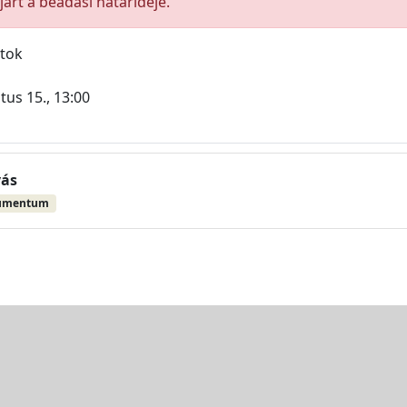
árt a beadási határideje.
atok
tus 15., 13:00
vás
umentum