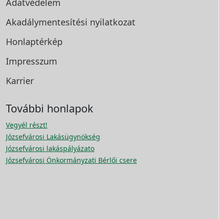
Adatvédelem
Akadálymentesítési
nyilatkozat
Honlaptérkép
Impresszum
Karrier
További honlapok
Vegyél részt!
Józsefvárosi Lakásügynökség
Józsefvárosi lakáspályázato
Józsefvárosi Önkormányzati Bérlői csere