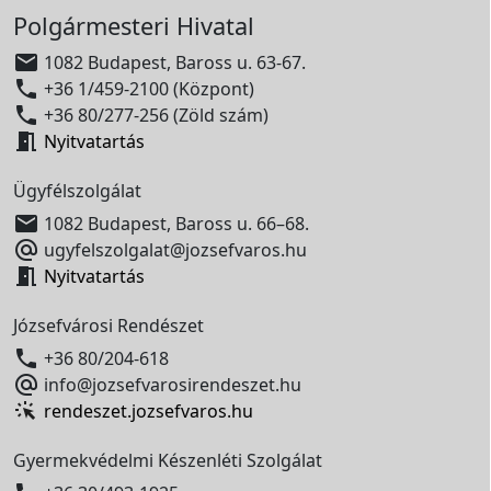
Polgármesteri Hivatal

1082 Budapest, Baross u. 63-67.

+36 1/459-2100 (Központ)

+36 80/277-256 (Zöld szám)

Nyitvatartás
Ügyfélszolgálat

1082 Budapest, Baross u. 66–68.

ugyfelszolgalat@jozsefvaros.hu

Nyitvatartás
Józsefvárosi Rendészet

+36 80/204-618

info@jozsefvarosirendeszet.hu
rendeszet.jozsefvaros.hu
Gyermekvédelmi Készenléti Szolgálat