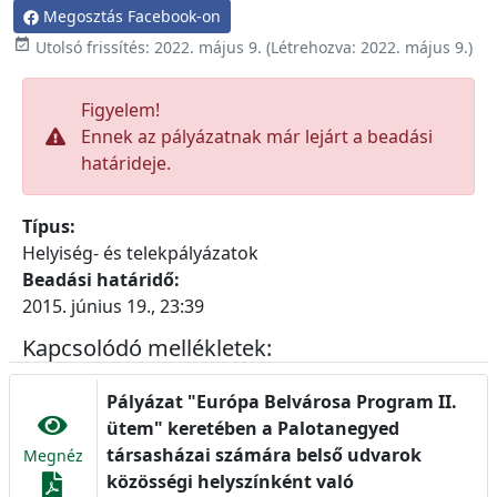
Megosztás Facebook-on

Utolsó frissítés:
2022. május 9.
(Létrehozva:
2022. május 9.
)
Figyelem!
Ennek az pályázatnak már lejárt a beadási
határideje.
Típus:
Helyiség- és telekpályázatok
Beadási határidő:
2015. június 19., 23:39
Kapcsolódó mellékletek:
Pályázat "Európa Belvárosa Program II.
ütem" keretében a Palotanegyed
társasházai számára belső udvarok
Megnéz
közösségi helyszínként való