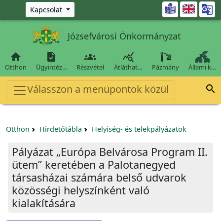
Ugrás a fő tartalomra

Kapcsolat
Józsefvárosi Önkormányzat




Otthon
Ügyintéz…
Részvétel
Átláthat…
Pázmány
Állami k…
Válasszon a menüpontok közül

Otthon
Hirdetőtábla
Helyiség- és telekpályázatok
Pályázat „Európa Belvárosa Program II.
ütem” keretében a Palotanegyed
társasházai számára belső udvarok
közösségi helyszínként való
kialakítására