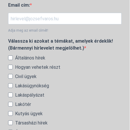
Email cím:
Adja meg az email címét!
Válassza ki azokat a témákat, amelyek érdeklik!
(Bármennyi hírlevelet megjelölhet.)
Általános hírek
Hogyan vehetek részt
Civil ügyek
Lakásügynökség
Lakáspályázat
Lakótér
Kutyás ügyek
Társasházi hírek