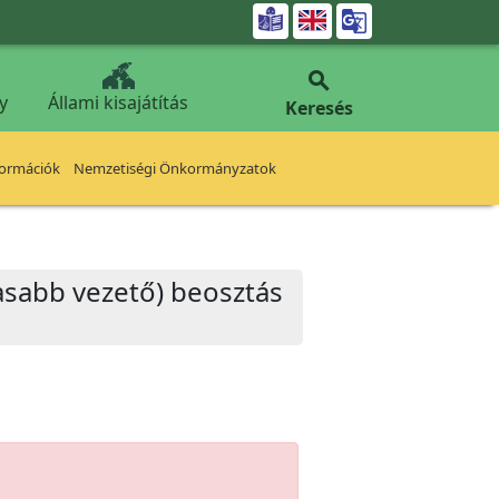


y
Állami kisajátítás
Keresés
formációk
Nemzetiségi Önkormányzatok
sabb vezető) beosztás