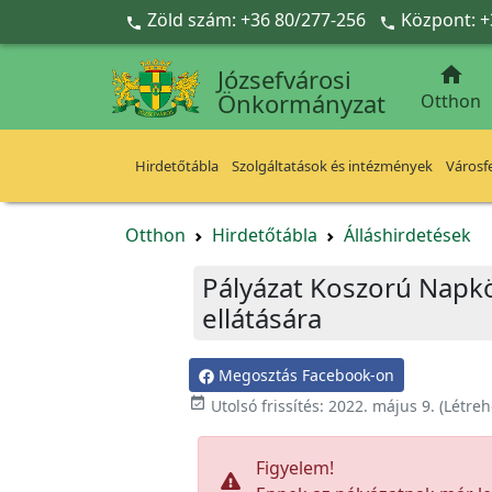
Ugrás a fő tartalomra
Zöld szám: +36 80/277-256
Központ: +



Józsefvárosi
Önkormányzat
Otthon
Hirdetőtábla
Szolgáltatások és intézmények
Városfe
Otthon
Hirdetőtábla
Álláshirdetések
Pályázat Koszorú Napk
ellátására
Megosztás Facebook-on

Utolsó frissítés:
2022. május 9.
(Létreh
Figyelem!