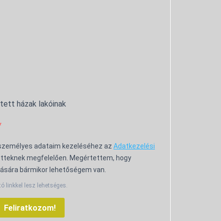
ntett házak lakóinak
 személyes adataim kezeléséhez az
Adatkezelési
tteknek megfelelően. Megértettem, hogy
ására bármikor lehetőségem van.
tó linkkel lesz lehetséges.
Feliratkozom!