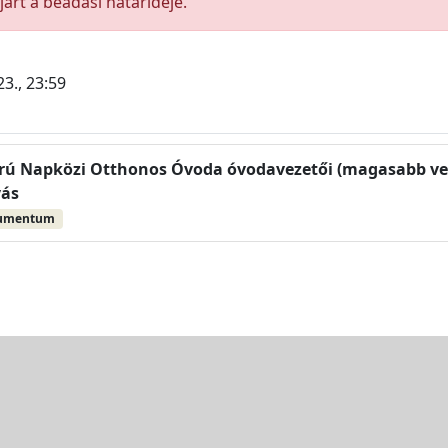
árt a beadási határideje.
3., 23:59
rú Napközi Otthonos Óvoda óvodavezetői (magasabb veze
vás
kumentum