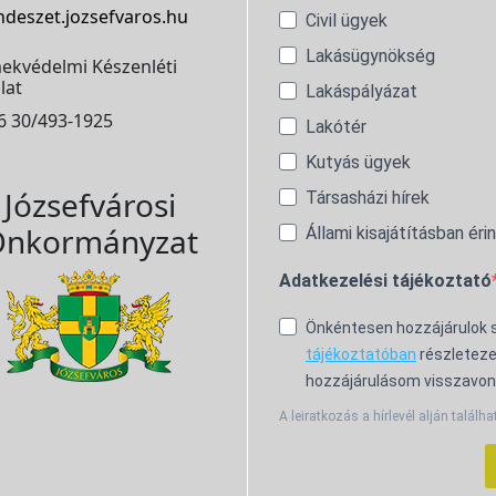
ndeszet.jozsefvaros.hu
Civil ügyek
Lakásügynökség
ekvédelmi Készenléti
lat
Lakáspályázat
6 30/493-1925
Lakótér
Kutyás ügyek
Józsefvárosi
Társasházi hírek
nkormányzat
Állami kisajátításban éri
Adatkezelési tájékoztató
Önkéntesen hozzájárulok
tájékoztatóban
részleteze
hozzájárulásom visszavon
A leiratkozás a hírlevél alján találha