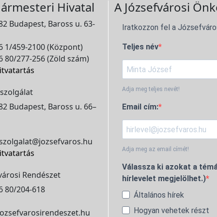
ármesteri Hivatal
A Józsefvárosi Önk
2 Budapest, Baross u. 63-
Iratkozzon fel a Józsefváro
 1/459-2100 (Központ)
Teljes név
 80/277-256 (Zöld szám)
itvatartás
Adja meg teljes nevét!
szolgálat
2 Budapest, Baross u. 66–
Email cím:
szolgalat@jozsefvaros.hu
Adja meg az email címét!
itvatartás
Válassza ki azokat a témá
városi Rendészet
hírlevelet megjelölhet.)
6 80/204-618
Általános hírek
Hogyan vehetek részt
ozsefvarosirendeszet.hu