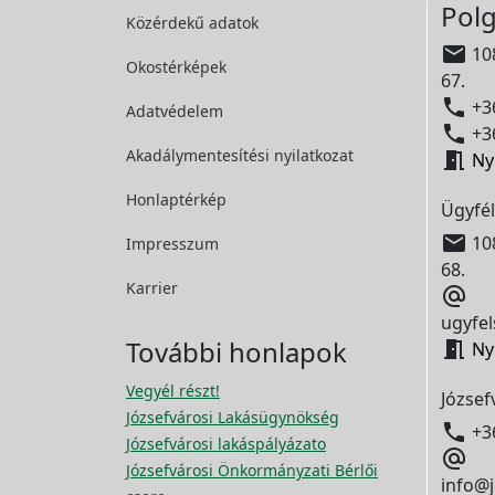
Polg
Közérdekű adatok

108
Okostérképek
67.

+36
Adatvédelem

+36
Akadálymentesítési
nyilatkozat

Ny
Honlaptérkép
Ügyfél

108
Impresszum
68.
Karrier

ugyfel
További honlapok

Ny
Vegyél részt!
József
Józsefvárosi Lakásügynökség

+3
Józsefvárosi lakáspályázato

Józsefvárosi Önkormányzati Bérlői
info@j