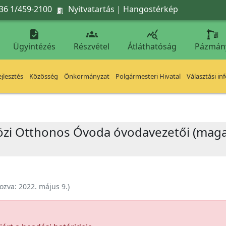
36 1/459-2100
Nyitvatartás
|
Hangostérkép




Ügyintézés
Részvétel
Átláthatóság
Pázmán
jlesztés
Közösség
Önkormányzat
Polgármesteri Hivatal
Választási in
özi Otthonos Óvoda óvodavezetői (maga
ozva:
2022. május 9.
)