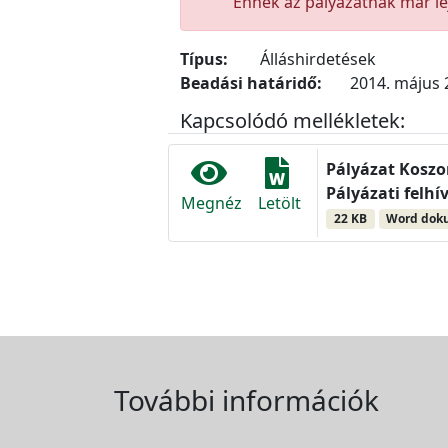
Ennek az pályázatnak már lej
Típus:
Álláshirdetések
Beadási határidő:
2014. május 2
Kapcsolódó mellékletek:
Pályázat Koszo
Pályázati felhí
Megnéz
Letölt
22 KB
Word do
További információk