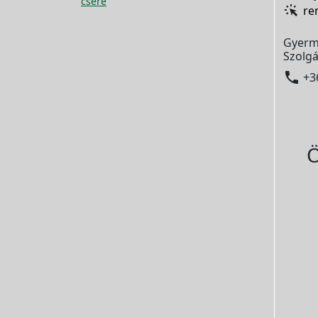
csere
re
Gyerm
Szolgá

+3
Ö