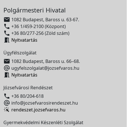
Polgármesteri Hivatal

1082 Budapest, Baross u. 63-67.

+36 1/459-2100 (Központ)

+36 80/277-256 (Zöld szám)

Nyitvatartás
Ügyfélszolgálat

1082 Budapest, Baross u. 66–68.

ugyfelszolgalat@jozsefvaros.hu

Nyitvatartás
Józsefvárosi Rendészet

+36 80/204-618

info@jozsefvarosirendeszet.hu
rendeszet.jozsefvaros.hu
Gyermekvédelmi Készenléti Szolgálat