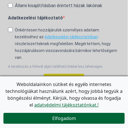
Állami kisajátításban érintett házak lakóinak
Adatkezelési tájékoztató
Önkéntesen hozzájárulok személyes adataim
kezeléséhez az
Adatkezelési tájékoztatóban
részletezetteknek megfelelően. Megértettem, hogy
hozzájárulásom visszavonására bármikor lehetőségem
van.
A leiratkozás a hírlevél alján található linkkel lesz lehetséges.
Feliratkozom!
Weboldalainkon sütiket és egyéb internetes
technológiákat használunk azért, hogy jobbá tegyük a
For the English Newsletter, click
HERE.
böngészési élményt. Kérjük, hogy olvassa és fogadja
el
adatvédelmi tájékoztatónkat.!


Elfogadom