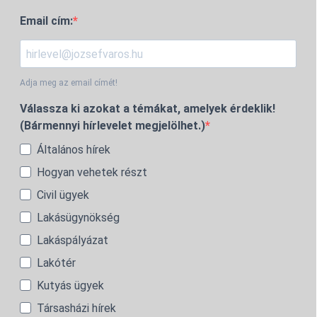
Email cím:
Adja meg az email címét!
Válassza ki azokat a témákat, amelyek érdeklik!
(Bármennyi hírlevelet megjelölhet.)
Általános hírek
Hogyan vehetek részt
Civil ügyek
Lakásügynökség
Lakáspályázat
Lakótér
Kutyás ügyek
Társasházi hírek