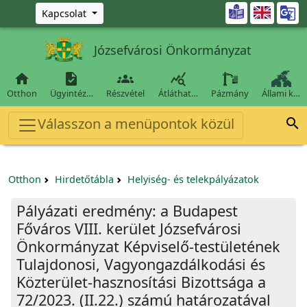
Ugrás a fő tartalomra

Kapcsolat
Józsefvárosi Önkormányzat




Otthon
Ügyintéz…
Részvétel
Átláthat…
Pázmány
Állami k…
Válasszon a menüpontok közül

Otthon
Hirdetőtábla
Helyiség- és telekpályázatok
Pályázati eredmény: a Budapest
Főváros VIII. kerület Józsefvárosi
Önkormányzat Képviselő-testületének
Tulajdonosi, Vagyongazdálkodási és
Közterület-hasznosítási Bizottsága a
72/2023. (II.22.) számú határozatával