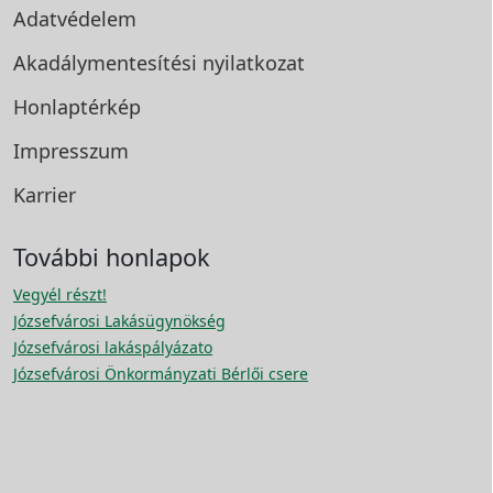
Adatvédelem
Akadálymentesítési
nyilatkozat
Honlaptérkép
Impresszum
Karrier
További honlapok
Vegyél részt!
Józsefvárosi Lakásügynökség
Józsefvárosi lakáspályázato
Józsefvárosi Önkormányzati Bérlői csere