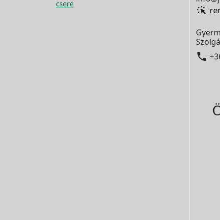
csere
re
Gyerm
Szolgá

+3
Ö