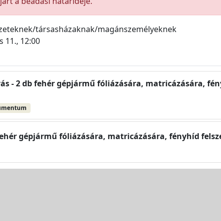
árt a beadási határideje.
ezeteknek/társasházaknak/magánszemélyeknek
 11., 12:00
vás - 2 db fehér gépjármű fóliázására, matricázására, fény
umentum
 fehér gépjármű fóliázására, matricázására, fényhíd felsz