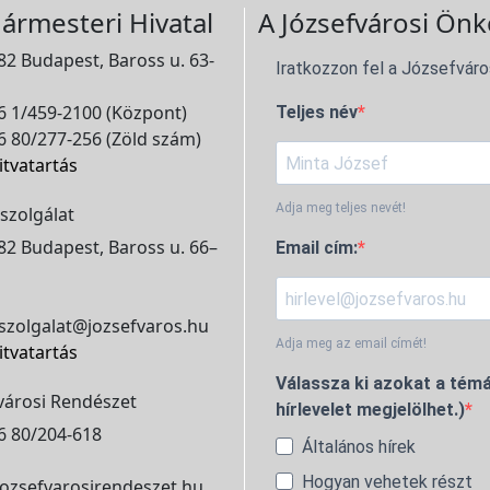
ármesteri Hivatal
A Józsefvárosi Önk
2 Budapest, Baross u. 63-
Iratkozzon fel a Józsefváro
 1/459-2100 (Központ)
Teljes név
 80/277-256 (Zöld szám)
itvatartás
Adja meg teljes nevét!
szolgálat
2 Budapest, Baross u. 66–
Email cím:
szolgalat@jozsefvaros.hu
Adja meg az email címét!
itvatartás
Válassza ki azokat a témá
városi Rendészet
hírlevelet megjelölhet.)
6 80/204-618
Általános hírek
Hogyan vehetek részt
ozsefvarosirendeszet.hu