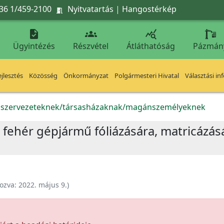
36 1/459-2100
Nyitvatartás
|
Hangostérkép




Ügyintézés
Részvétel
Átláthatóság
Pázmán
jlesztés
Közösség
Önkormányzat
Polgármesteri Hivatal
Választási in
k szervezeteknek/társasházaknak/magánszemélyeknek
db fehér gépjármű fóliázására, matricázás
ozva:
2022. május 9.
)