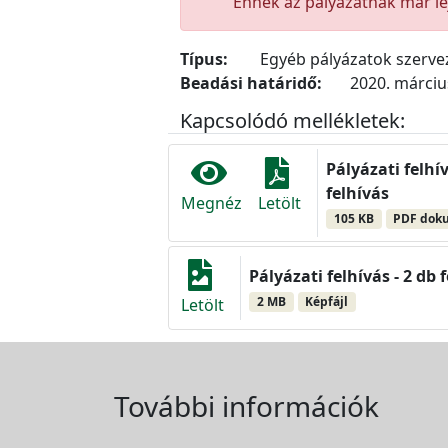
Ennek az pályázatnak már lej
Típus:
Egyéb pályázatok szerv
Beadási határidő:
2020. március
Kapcsolódó mellékletek:
Pályázati felhí
felhívás
Megnéz
Letölt
105 KB
PDF dok
Pályázati felhívás - 2 db
2 MB
Képfájl
Letölt
További információk