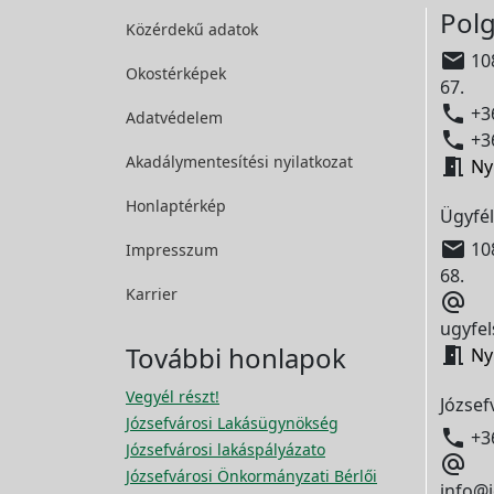
Polg
Közérdekű adatok

108
Okostérképek
67.

+36
Adatvédelem

+36
Akadálymentesítési
nyilatkozat

Ny
Honlaptérkép
Ügyfél

108
Impresszum
68.
Karrier

ugyfel
További honlapok

Ny
Vegyél részt!
József
Józsefvárosi Lakásügynökség

+3
Józsefvárosi lakáspályázato

Józsefvárosi Önkormányzati Bérlői
info@j