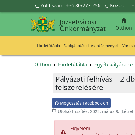
Ugrás a fő tartalomra
Zöld szám: +36 80/277-256
Központ: +



Józsefvárosi
Önkormányzat
Otthon
Hirdetőtábla
Szolgáltatások és intézmények
Városfe
Otthon
Hirdetőtábla
Egyéb pályázato
Pályázati felhívás – 2 
felszerelésére
Megosztás Facebook-on

Utolsó frissítés:
2022. május 9.
(Létreh
Figyelem!