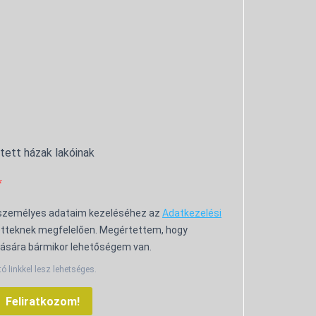
ntett házak lakóinak
 személyes adataim kezeléséhez az
Adatkezelési
tteknek megfelelően. Megértettem, hogy
ására bármikor lehetőségem van.
tó linkkel lesz lehetséges.
Feliratkozom!