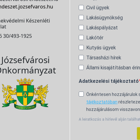
ndeszet.jozsefvaros.hu
Civil ügyek
Lakásügynökség
ekvédelmi Készenléti
lat
Lakáspályázat
6 30/493-1925
Lakótér
Kutyás ügyek
Józsefvárosi
Társasházi hírek
nkormányzat
Állami kisajátításban éri
Adatkezelési tájékoztató
Önkéntesen hozzájárulok
tájékoztatóban
részleteze
hozzájárulásom visszavon
A leiratkozás a hírlevél alján találha