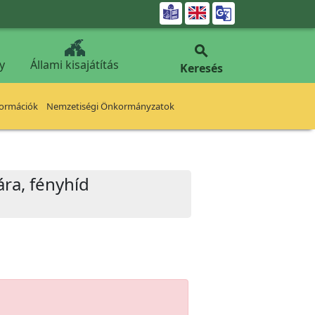


y
Állami kisajátítás
Keresés
formációk
Nemzetiségi Önkormányzatok
ára, fényhíd