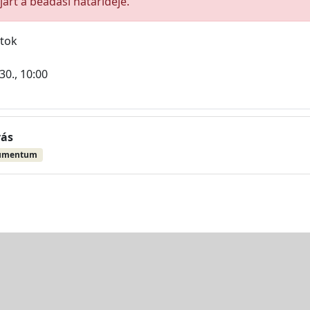
árt a beadási határideje.
atok
30., 10:00
vás
umentum