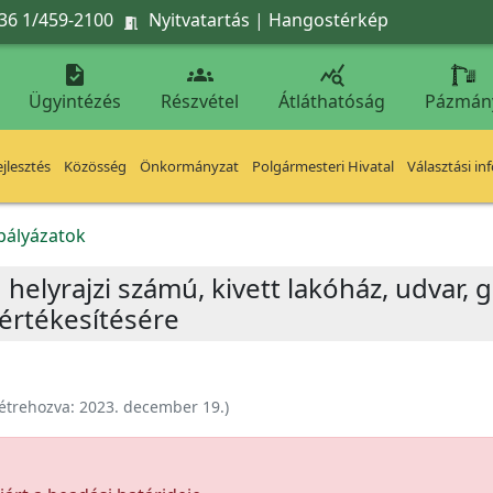
36 1/459-2100
Nyitvatartás
|
Hangostérkép




Ügyintézés
Részvétel
Átláthatóság
Pázmán
jlesztés
Közösség
Önkormányzat
Polgármesteri Hivatal
Választási in
kpályázatok
 helyrajzi számú, kivett lakóház, udvar,
értékesítésére
étrehozva:
2023. december 19.
)