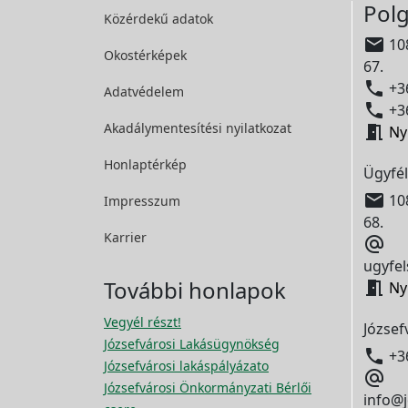
Polg
Közérdekű adatok

108
Okostérképek
67.

+36
Adatvédelem

+36
Akadálymentesítési
nyilatkozat

Ny
Honlaptérkép
Ügyfél

108
Impresszum
68.
Karrier

ugyfel
További honlapok

Ny
Vegyél részt!
József
Józsefvárosi Lakásügynökség

+3
Józsefvárosi lakáspályázato

Józsefvárosi Önkormányzati Bérlői
info@j