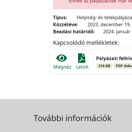
Ennek az pályázatnak már lej
Típus:
Helyiség- és telekpályáz
Közzétéve:
2023. december 19.
Beadási határidő:
2024. január 
Kapcsolódó mellékletek:
Pályázati felhí
216 KB
PDF dok
Megnéz
Letölt
További információk