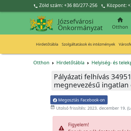
Ugrás a fő tartalomra
Zöld szám: +36 80/277-256
Központ: +



Józsefvárosi
Önkormányzat
Otthon
Hirdetőtábla
Szolgáltatások és intézmények
Városfe
Otthon
Hirdetőtábla
Helyiség- és tele
Pályázati felhívás 34951
megnevezésű ingatlan 
Megosztás Facebook-on

Utolsó frissítés:
2023. december 19.
(L
Figyelem!