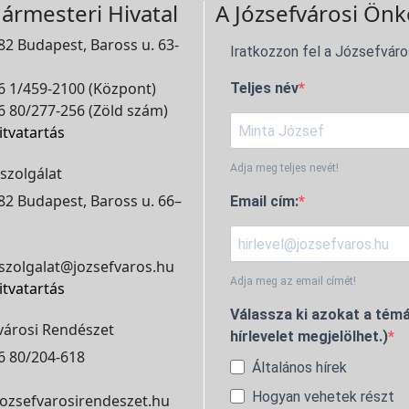
ármesteri Hivatal
A Józsefvárosi Önk
2 Budapest, Baross u. 63-
Iratkozzon fel a Józsefváro
 1/459-2100 (Központ)
Teljes név
 80/277-256 (Zöld szám)
itvatartás
Adja meg teljes nevét!
szolgálat
2 Budapest, Baross u. 66–
Email cím:
szolgalat@jozsefvaros.hu
Adja meg az email címét!
itvatartás
Válassza ki azokat a témá
városi Rendészet
hírlevelet megjelölhet.)
6 80/204-618
Általános hírek
Hogyan vehetek részt
ozsefvarosirendeszet.hu