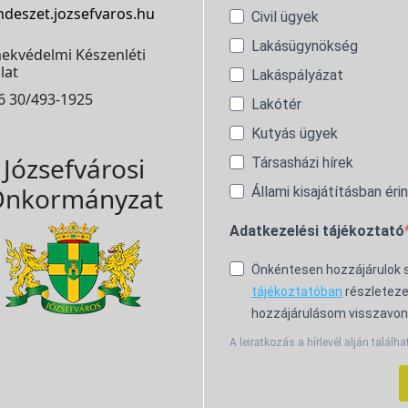
ndeszet.jozsefvaros.hu
Civil ügyek
Lakásügynökség
ekvédelmi Készenléti
lat
Lakáspályázat
6 30/493-1925
Lakótér
Kutyás ügyek
Józsefvárosi
Társasházi hírek
nkormányzat
Állami kisajátításban éri
Adatkezelési tájékoztató
Önkéntesen hozzájárulok
tájékoztatóban
részleteze
hozzájárulásom visszavon
A leiratkozás a hírlevél alján találha