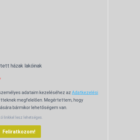
ntett házak lakóinak
 személyes adataim kezeléséhez az
Adatkezelési
tteknek megfelelően. Megértettem, hogy
ására bármikor lehetőségem van.
tó linkkel lesz lehetséges.
Feliratkozom!