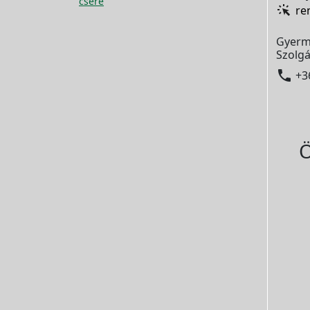
csere
re
Gyerm
Szolgá

+3
Ö