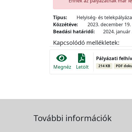
Ennek az pályázatnak már lej
Típus:
Helyiség- és telekpályáz
Közzétéve:
2023. december 19.
Beadási határidő:
2024. január 
Kapcsolódó mellékletek:
Pályázati felhí
214 KB
PDF dok
Megnéz
Letölt
További információk