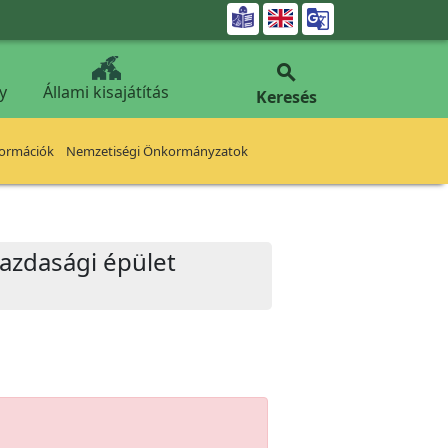


y
Állami kisajátítás
Keresés
formációk
Nemzetiségi Önkormányzatok
 gazdasági épület