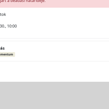
árt a beadási határideje.
atok
30., 10:00
vás
umentum