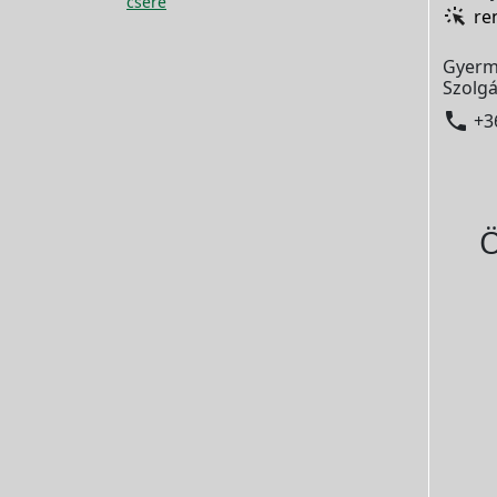
csere
re
Gyerm
Szolgá

+3
Ö