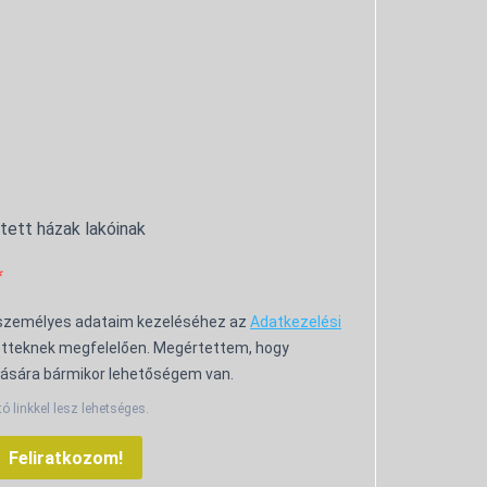
ntett házak lakóinak
 személyes adataim kezeléséhez az
Adatkezelési
tteknek megfelelően. Megértettem, hogy
ására bármikor lehetőségem van.
tó linkkel lesz lehetséges.
Feliratkozom!