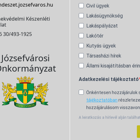
ndeszet.jozsefvaros.hu
Civil ügyek
Lakásügynökség
ekvédelmi Készenléti
lat
Lakáspályázat
6 30/493-1925
Lakótér
Kutyás ügyek
Józsefvárosi
Társasházi hírek
nkormányzat
Állami kisajátításban éri
Adatkezelési tájékoztató
Önkéntesen hozzájárulok
tájékoztatóban
részleteze
hozzájárulásom visszavon
A leiratkozás a hírlevél alján találha