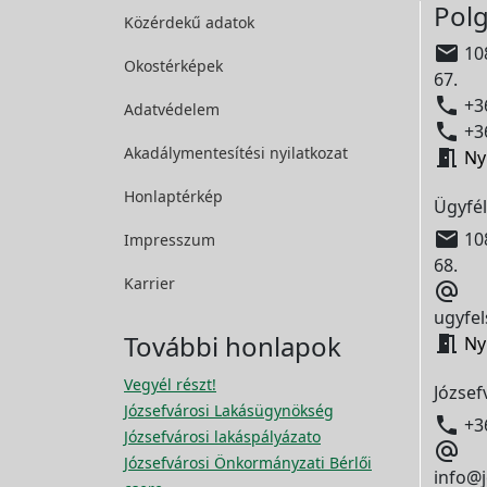
Polg
Közérdekű adatok

108
Okostérképek
67.

+36
Adatvédelem

+36
Akadálymentesítési
nyilatkozat

Ny
Honlaptérkép
Ügyfél

108
Impresszum
68.
Karrier

ugyfel
További honlapok

Ny
Vegyél részt!
József
Józsefvárosi Lakásügynökség

+3
Józsefvárosi lakáspályázato

Józsefvárosi Önkormányzati Bérlői
info@j