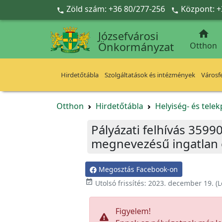
Ugrás a fő tartalomra
Zöld szám: +36 80/277-256
Központ: +



Józsefvárosi
Önkormányzat
Otthon
Hirdetőtábla
Szolgáltatások és intézmények
Városfe
Otthon
Hirdetőtábla
Helyiség- és tele
Pályázati felhívás 35990
megnevezésű ingatlan 
Megosztás Facebook-on

Utolsó frissítés:
2023. december 19.
(L
Figyelem!