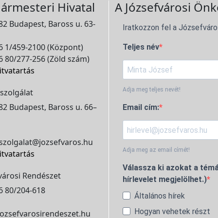
ármesteri Hivatal
A Józsefvárosi Önk
2 Budapest, Baross u. 63-
Iratkozzon fel a Józsefváro
 1/459-2100 (Központ)
Teljes név
 80/277-256 (Zöld szám)
itvatartás
Adja meg teljes nevét!
szolgálat
2 Budapest, Baross u. 66–
Email cím:
szolgalat@jozsefvaros.hu
Adja meg az email címét!
itvatartás
Válassza ki azokat a témá
városi Rendészet
hírlevelet megjelölhet.)
6 80/204-618
Általános hírek
Hogyan vehetek részt
ozsefvarosirendeszet.hu