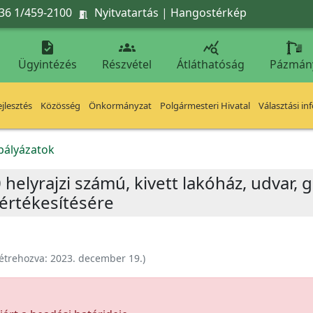
36 1/459-2100
Nyitvatartás
|
Hangostérkép




Ügyintézés
Részvétel
Átláthatóság
Pázmán
jlesztés
Közösség
Önkormányzat
Polgármesteri Hivatal
Választási in
kpályázatok
 helyrajzi számú, kivett lakóház, udvar,
értékesítésére
étrehozva:
2023. december 19.
)