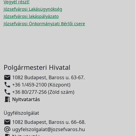
Vegyél részt!
Józsefvárosi Lakásügynökség
Józsefvárosi lakáspályázato
Józsefvárosi Önkormányzati Bérlői csere
Polgármesteri Hivatal

1082 Budapest, Baross u. 63-67.

+36 1/459-2100 (Központ)

+36 80/277-256 (Zöld szám)

Nyitvatartás
Ügyfélszolgálat

1082 Budapest, Baross u. 66–68.

ugyfelszolgalat@jozsefvaros.hu