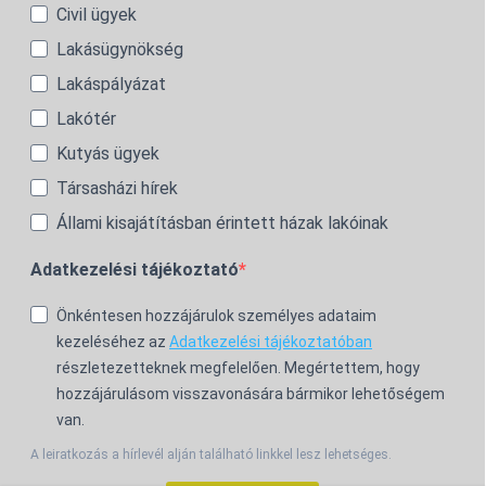
Civil ügyek
Lakásügynökség
Lakáspályázat
Lakótér
Kutyás ügyek
Társasházi hírek
Állami kisajátításban érintett házak lakóinak
Adatkezelési tájékoztató
Önkéntesen hozzájárulok személyes adataim
kezeléséhez az
Adatkezelési tájékoztatóban
részletezetteknek megfelelően. Megértettem, hogy
hozzájárulásom visszavonására bármikor lehetőségem
van.
A leiratkozás a hírlevél alján található linkkel lesz lehetséges.