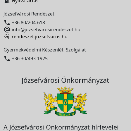

Nyitvatartás
Józsefvárosi Rendészet

+36 80/204-618

info@jozsefvarosirendeszet.hu
rendeszet.jozsefvaros.hu
Gyermekvédelmi Készenléti Szolgálat

+36 30/493-1925
Józsefvárosi Önkormányzat
A Józsefvárosi Önkormányzat hírlevelei