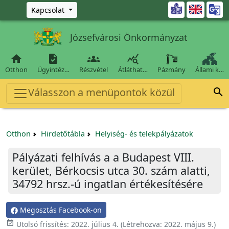
Ugrás a fő tartalomra

Kapcsolat
Józsefvárosi Önkormányzat




Otthon
Ügyintéz…
Részvétel
Átláthat…
Pázmány
Állami k…
Válasszon a menüpontok közül

Otthon
Hirdetőtábla
Helyiség- és telekpályázatok
Pályázati felhívás a a Budapest VIII.
kerület, Bérkocsis utca 30. szám alatti,
34792 hrsz.-ú ingatlan értékesítésére
Megosztás Facebook-on

Utolsó frissítés:
2022. július 4.
(Létrehozva:
2022. május 9.
)