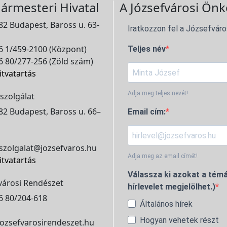
ármesteri Hivatal
A Józsefvárosi Önk
2 Budapest, Baross u. 63-
Iratkozzon fel a Józsefváro
 1/459-2100 (Központ)
Teljes név
 80/277-256 (Zöld szám)
itvatartás
Adja meg teljes nevét!
szolgálat
2 Budapest, Baross u. 66–
Email cím:
szolgalat@jozsefvaros.hu
Adja meg az email címét!
itvatartás
Válassza ki azokat a témá
városi Rendészet
hírlevelet megjelölhet.)
6 80/204-618
Általános hírek
Hogyan vehetek részt
ozsefvarosirendeszet.hu