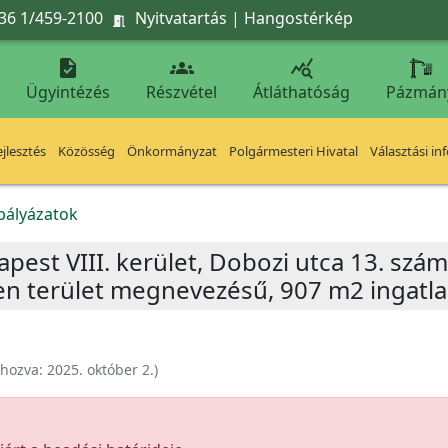
36 1/459-2100
Nyitvatartás
|
Hangostérkép




Ügyintézés
Részvétel
Átláthatóság
Pázmán
jlesztés
Közösség
Önkormányzat
Polgármesteri Hivatal
Választási in
kpályázatok
apest VIII. kerület, Dobozi utca 13. szám 
len terület megnevezésű, 907 m2 ingatla
ehozva:
2025. október 2.
)