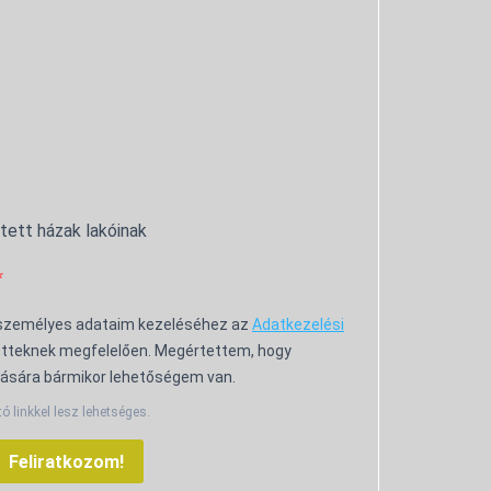
ntett házak lakóinak
 személyes adataim kezeléséhez az
Adatkezelési
tteknek megfelelően. Megértettem, hogy
ására bármikor lehetőségem van.
tó linkkel lesz lehetséges.
Feliratkozom!