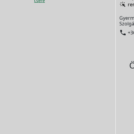
csere
re
Gyerm
Szolgá

+3
Ö