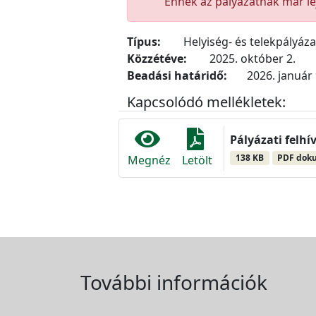
Ennek az pályázatnak már lej
Típus:
Helyiség- és telekpályáz
Közzétéve:
2025. október 2.
Beadási határidő:
2026. január 
Kapcsolódó mellékletek:
Pályázati felhí
138 KB
PDF dok
Megnéz
Letölt
További információk