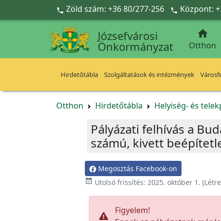
Ugrás a fő tartalomra
Zöld szám: +36 80/277-256
Központ: +



Józsefvárosi
Önkormányzat
Otthon
Hirdetőtábla
Szolgáltatások és intézmények
Városfe
Otthon
Hirdetőtábla
Helyiség- és tele
Pályázati felhívás a Bud
számú, kivett beépítet
Megosztás Facebook-on

Utolsó frissítés:
2025. október 1.
(Létr
Figyelem!