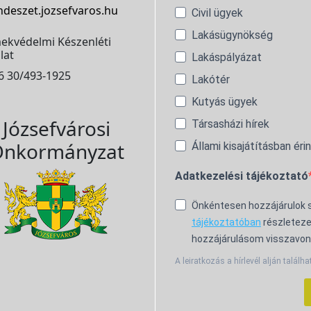
ndeszet.jozsefvaros.hu
Civil ügyek
Lakásügynökség
ekvédelmi Készenléti
lat
Lakáspályázat
6 30/493-1925
Lakótér
Kutyás ügyek
Józsefvárosi
Társasházi hírek
nkormányzat
Állami kisajátításban éri
Adatkezelési tájékoztató
Önkéntesen hozzájárulok
tájékoztatóban
részleteze
hozzájárulásom visszavon
A leiratkozás a hírlevél alján találha