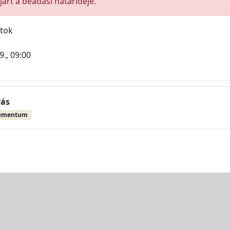
árt a beadási határideje.
atok
9., 09:00
vás
umentum