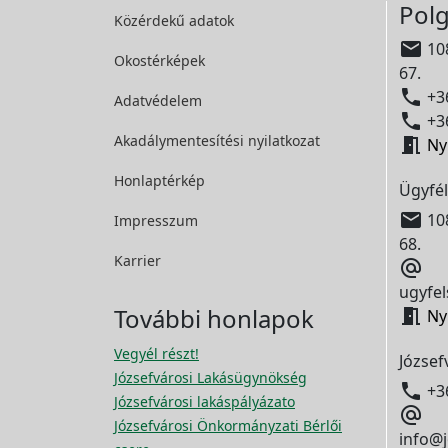
Polg
Közérdekű adatok

108
Okostérképek
67.

+36
Adatvédelem

+36
Akadálymentesítési
nyilatkozat

Ny
Honlaptérkép
Ügyfél

108
Impresszum
68.
Karrier

ugyfel
További honlapok

Ny
Vegyél részt!
József
Józsefvárosi Lakásügynökség

+3
Józsefvárosi lakáspályázato

Józsefvárosi Önkormányzati Bérlői
info@j