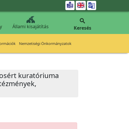


y
Állami kisajátítás
Keresés
formációk
Nemzetiségi Önkormányzatok
rosért kuratóriuma
intézmények,