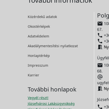
További információk
Polg
Közérdekű adatok

108
Okostérképek
67.

+36
Adatvédelem

+36
Akadálymentesítési
nyilatkozat

Ny
Honlaptérkép
Ügyfél

108
Impresszum
68.
Karrier

ugyfel
További honlapok

Ny
Vegyél részt!
József
Józsefvárosi Lakásügynökség

+3