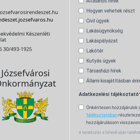
Általános hírek
Hogyan vehetek részt
ozsefvarosirendeszet.hu
ndeszet.jozsefvaros.hu
Civil ügyek
Lakásügynökség
ekvédelmi Készenléti
lat
Lakáspályázat
6 30/493-1925
Lakótér
Kutyás ügyek
Józsefvárosi
Társasházi hírek
nkormányzat
Állami kisajátításban éri
Adatkezelési tájékoztató
Önkéntesen hozzájárulok
tájékoztatóban
részleteze
hozzájárulásom visszavon
A leiratkozás a hírlevél alján találha