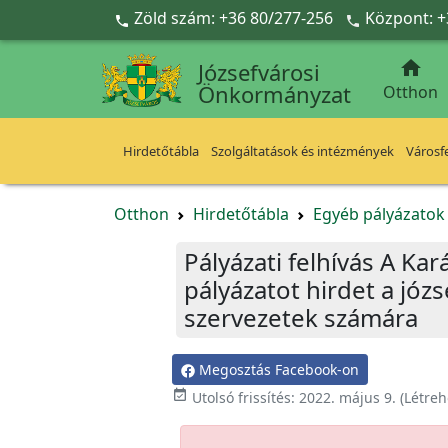
Ugrás a fő tartalomra
Zöld szám: +36 80/277-256
Központ: +



Józsefvárosi
Önkormányzat
Otthon
Hirdetőtábla
Szolgáltatások és intézmények
Városfe
Otthon
Hirdetőtábla
Egyéb pályázato
Pályázati felhívás A Ka
pályázatot hirdet a józs
szervezetek számára
Megosztás Facebook-on

Utolsó frissítés:
2022. május 9.
(Létreh