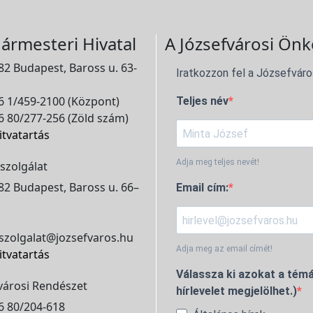
ármesteri Hivatal
A Józsefvárosi Önk
2 Budapest, Baross u. 63-
Iratkozzon fel a Józsefváro
 1/459-2100 (Központ)
Teljes név
 80/277-256 (Zöld szám)
itvatartás
Adja meg teljes nevét!
szolgálat
2 Budapest, Baross u. 66–
Email cím:
szolgalat@jozsefvaros.hu
Adja meg az email címét!
itvatartás
Válassza ki azokat a témá
városi Rendészet
hírlevelet megjelölhet.)
6 80/204-618