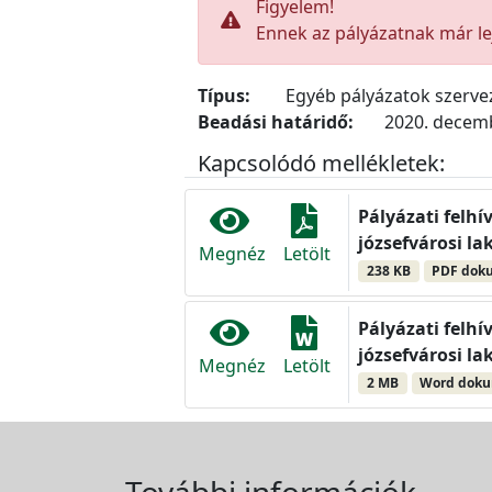
Figyelem!
Ennek az pályázatnak már lej
Típus:
Egyéb pályázatok szerv
Beadási határidő:
2020. decemb
Kapcsolódó mellékletek:
Pályázati felh
józsefvárosi la
Megnéz
Letölt
238 KB
PDF dok
Pályázati felh
józsefvárosi la
Megnéz
Letölt
2 MB
Word dok