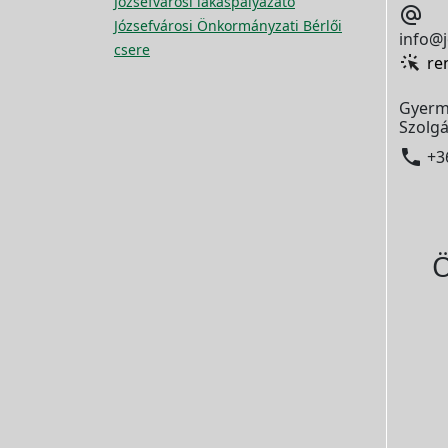
Józsefvárosi lakáspályázato

Józsefvárosi Önkormányzati Bérlői
info@j
csere
re
Gyerm
Szolgá

+3
Ö