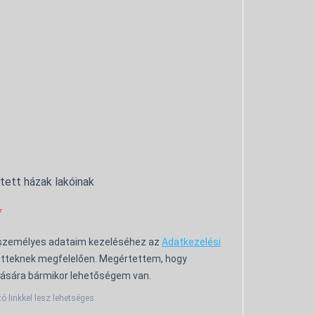
ntett házak lakóinak
 személyes adataim kezeléséhez az
Adatkezelési
tteknek megfelelően. Megértettem, hogy
ására bármikor lehetőségem van.
tó linkkel lesz lehetséges.