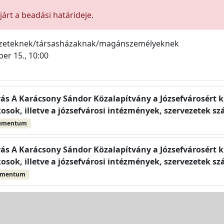
árt a beadási határideje.
ezeteknek/társasházaknak/magánszemélyeknek
er 15., 10:00
ívás A Karácsony Sándor Közalapítvány a Józsefvárosért 
kosok, illetve a józsefvárosi intézmények, szervezetek s
umentum
ívás A Karácsony Sándor Közalapítvány a Józsefvárosért 
kosok, illetve a józsefvárosi intézmények, szervezetek s
umentum