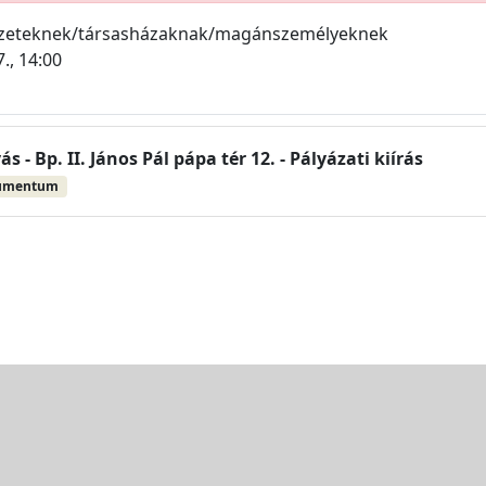
ezeteknek/társasházaknak/magánszemélyeknek
7., 14:00
ás - Bp. II. János Pál pápa tér 12. - Pályázati kiírás
umentum