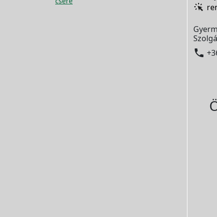
csere
re
Gyerm
Szolgá

+3
Ö