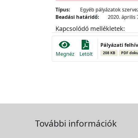
Típus:
Egyéb pályázatok szerv
Beadási határidő:
2020. április 
Kapcsolódó mellékletek:
Pályázati felhív
208 KB
PDF dok
Megnéz
Letölt
További információk