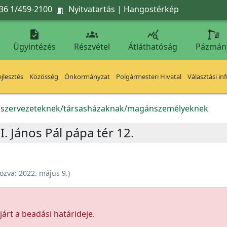
36 1/459-2100
Nyitvatartás
|
Hangostérkép




Ügyintézés
Részvétel
Átláthatóság
Pázmán
jlesztés
Közösség
Önkormányzat
Polgármesteri Hivatal
Választási in
k szervezeteknek/társasházaknak/magánszemélyeknek
II. János Pál pápa tér 12.
ozva:
2022. május 9.
)
árt a beadási határideje.