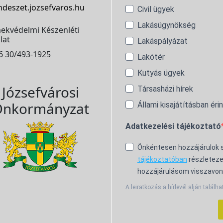
ndeszet.jozsefvaros.hu
Civil ügyek
Lakásügynökség
ekvédelmi Készenléti
lat
Lakáspályázat
6 30/493-1925
Lakótér
Kutyás ügyek
Józsefvárosi
Társasházi hírek
nkormányzat
Állami kisajátításban éri
Adatkezelési tájékoztató
Önkéntesen hozzájárulok
tájékoztatóban
részleteze
hozzájárulásom visszavon
A leiratkozás a hírlevél alján találha