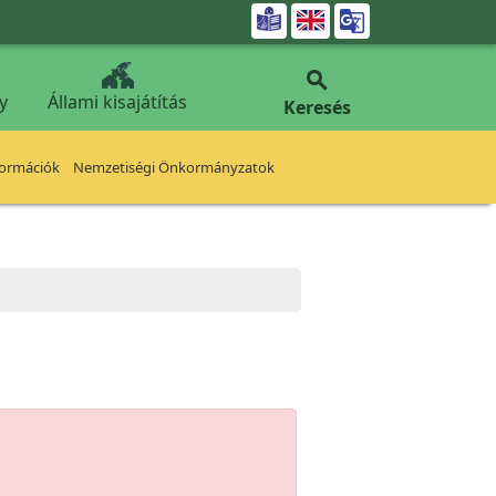


y
Állami kisajátítás
Keresés
formációk
Nemzetiségi Önkormányzatok