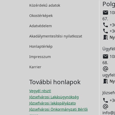
Polg
Közérdekű adatok

108
Okostérképek
67.

+36
Adatvédelem

+36
Akadálymentesítési
nyilatkozat

Ny
Honlaptérkép
Ügyfél

108
Impresszum
68.
Karrier

ugyfel
További honlapok

Ny
Vegyél részt!
József
Józsefvárosi Lakásügynökség

+3
Józsefvárosi lakáspályázato

Józsefvárosi Önkormányzati Bérlői
info@j