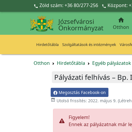
Ugrás a fő tartalomra
Zöld szám: +36 80/277-256
Központ: +



Józsefvárosi
Önkormányzat
Otthon
Hirdetőtábla
Szolgáltatások és intézmények
Városfe
Otthon
Hirdetőtábla
Egyéb pályázato
Pályázati felhívás – Bp. 
Megosztás Facebook-on

Utolsó frissítés:
2022. május 9.
(Létreh
Figyelem!
Ennek az pályázatnak már lej