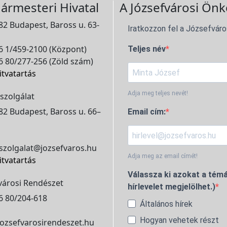
ármesteri Hivatal
A Józsefvárosi Önk
2 Budapest, Baross u. 63-
Iratkozzon fel a Józsefváro
 1/459-2100 (Központ)
Teljes név
 80/277-256 (Zöld szám)
itvatartás
Adja meg teljes nevét!
szolgálat
2 Budapest, Baross u. 66–
Email cím:
szolgalat@jozsefvaros.hu
Adja meg az email címét!
itvatartás
Válassza ki azokat a témá
városi Rendészet
hírlevelet megjelölhet.)
6 80/204-618
Általános hírek
Hogyan vehetek részt
ozsefvarosirendeszet.hu