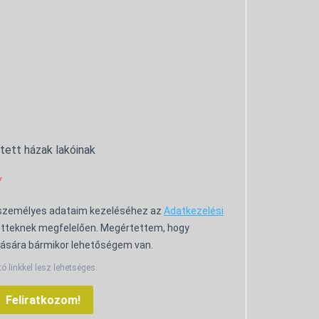
ntett házak lakóinak
 személyes adataim kezeléséhez az
Adatkezelési
tteknek megfelelően. Megértettem, hogy
ására bármikor lehetőségem van.
tó linkkel lesz lehetséges.
Feliratkozom!