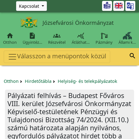
Ugrás a fő tartalomra

Kapcsolat
Józsefvárosi Önkormányzat




Otthon
Ügyintéz…
Részvétel
Átláthat…
Pázmány
Állami k…
Válasszon a menüpontok közül

Otthon
Hirdetőtábla
Helyiség- és telekpályázatok
Pályázati felhívás – Budapest Főváros
VIII. kerület Józsefvárosi Önkormányzat
Képviselő-testületének Pénzügyi és
Tulajdonosi Bizottság 74/2024. (XII.10.)
számú határozata alapján nyilvános,
egyfordulós pályázatot hirdet több a