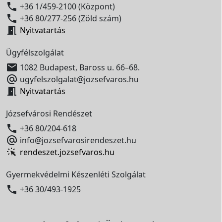

+36 1/459-2100 (Központ)

+36 80/277-256 (Zöld szám)

Nyitvatartás
Ügyfélszolgálat

1082 Budapest, Baross u. 66–68.

ugyfelszolgalat@jozsefvaros.hu

Nyitvatartás
Józsefvárosi Rendészet

+36 80/204-618

info@jozsefvarosirendeszet.hu
rendeszet.jozsefvaros.hu
Gyermekvédelmi Készenléti Szolgálat

+36 30/493-1925