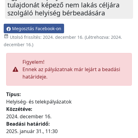
tulajdonát képező nem lakás céljára
szolgáló helyiség bérbeadására
Megosztás Facebook-on

Utolsó frissítés:
2024. december 16.
(Létrehozva:
2024.
december 16.
)
Figyelem!
Ennek az pályázatnak már lejárt a beadási
határideje.
Típus:
Helyiség- és telekpályázatok
Közzétéve:
2024. december 16.
Beadási határidő:
2025. január 31., 11:30