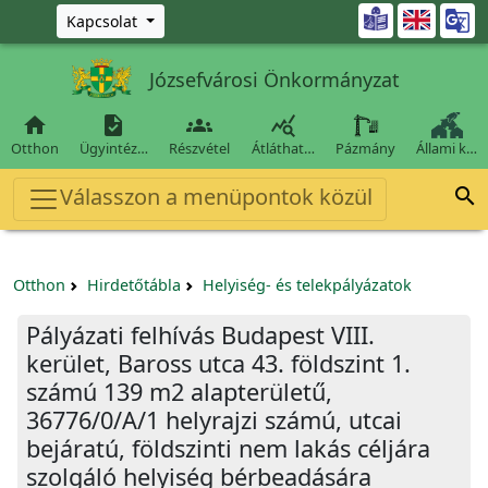
Ugrás a fő tartalomra

Kapcsolat
Józsefvárosi Önkormányzat




Otthon
Ügyintéz…
Részvétel
Átláthat…
Pázmány
Állami k…
Válasszon a menüpontok közül

Otthon
Hirdetőtábla
Helyiség- és telekpályázatok
Pályázati felhívás Budapest VIII.
kerület, Baross utca 43. földszint 1.
számú 139 m2 alapterületű,
36776/0/A/1 helyrajzi számú, utcai
bejáratú, földszinti nem lakás céljára
szolgáló helyiség bérbeadására