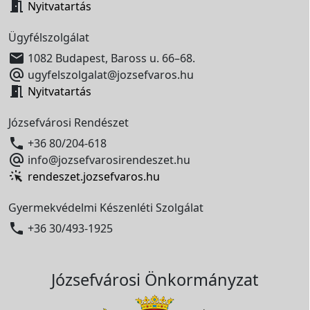

Nyitvatartás
Ügyfélszolgálat

1082 Budapest, Baross u. 66–68.

ugyfelszolgalat@jozsefvaros.hu

Nyitvatartás
Józsefvárosi Rendészet

+36 80/204-618

info@jozsefvarosirendeszet.hu
rendeszet.jozsefvaros.hu
Gyermekvédelmi Készenléti Szolgálat

+36 30/493-1925
Józsefvárosi Önkormányzat