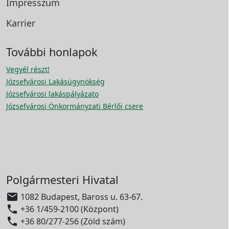
Impresszum
Karrier
További honlapok
Vegyél részt!
Józsefvárosi Lakásügynökség
Józsefvárosi lakáspályázato
Józsefvárosi Önkormányzati Bérlői csere
Polgármesteri Hivatal

1082 Budapest, Baross u. 63-67.

+36 1/459-2100 (Központ)

+36 80/277-256 (Zöld szám)