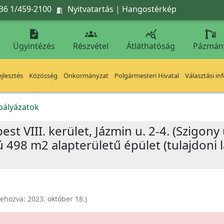
36 1/459-2100
Nyitvatartás
|
Hangostérkép




Ügyintézés
Részvétel
Átláthatóság
Pázmán
jlesztés
Közösség
Önkormányzat
Polgármesteri Hivatal
Választási in
kpályázatok
st VIII. kerület, Jázmin u. 2-4. (Szigony 
ú 498 m2 alapterületű épület (tulajdoni
rehozva:
2023. október 18.
)