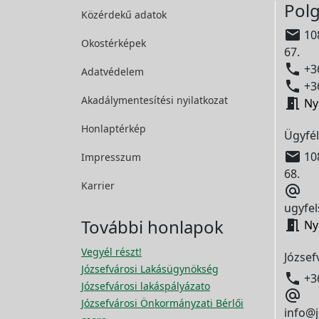
Polg
Közérdekű adatok

108
Okostérképek
67.

+36
Adatvédelem

+36
Akadálymentesítési
nyilatkozat

Ny
Honlaptérkép
Ügyfél

108
Impresszum
68.
Karrier

ugyfel
További honlapok

Ny
Vegyél részt!
József
Józsefvárosi Lakásügynökség

+3
Józsefvárosi lakáspályázato

Józsefvárosi Önkormányzati Bérlői
info@j