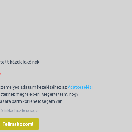
ntett házak lakóinak
 személyes adataim kezeléséhez az
Adatkezelési
tteknek megfelelően. Megértettem, hogy
ására bármikor lehetőségem van.
tó linkkel lesz lehetséges.
Feliratkozom!