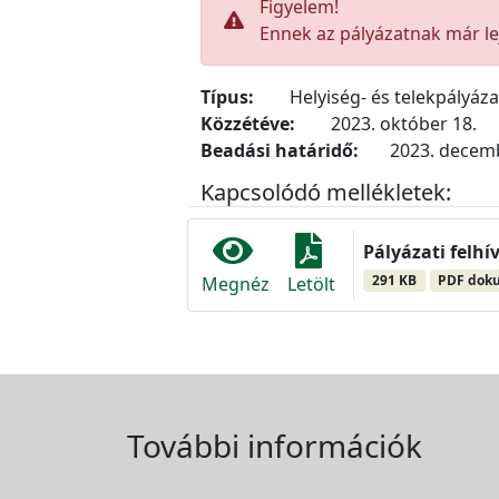
Figyelem!
Ennek az pályázatnak már lej
Típus:
Helyiség- és telekpályáz
Közzétéve:
2023. október 18.
Beadási határidő:
2023. decemb
Kapcsolódó mellékletek:
Pályázati felhí
291 KB
PDF dok
Megnéz
Letölt
További információk