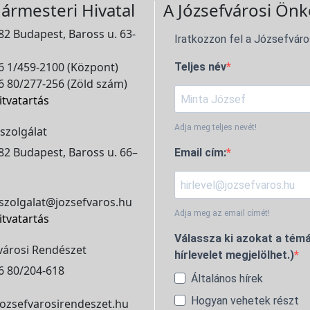
ármesteri Hivatal
A Józsefvárosi Önk
2 Budapest, Baross u. 63-
Iratkozzon fel a Józsefváro
 1/459-2100 (Központ)
Teljes név
 80/277-256 (Zöld szám)
itvatartás
Adja meg teljes nevét!
szolgálat
2 Budapest, Baross u. 66–
Email cím:
szolgalat@jozsefvaros.hu
Adja meg az email címét!
itvatartás
Válassza ki azokat a témá
városi Rendészet
hírlevelet megjelölhet.)
6 80/204-618
Általános hírek
Hogyan vehetek részt
ozsefvarosirendeszet.hu