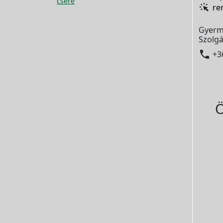
csere
re
Gyerm
Szolgá

+3
Ö