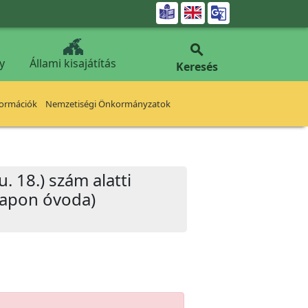


y
Állami kisajátítás
Keresés
formációk
Nemzetiségi Önkormányzatok
u. 18.) szám alatti
 lapon óvoda)