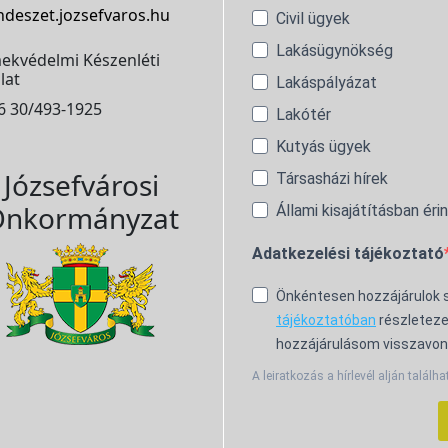
ndeszet.jozsefvaros.hu
Civil ügyek
Lakásügynökség
ekvédelmi Készenléti
lat
Lakáspályázat
6 30/493-1925
Lakótér
Kutyás ügyek
Józsefvárosi
Társasházi hírek
nkormányzat
Állami kisajátításban éri
Adatkezelési tájékoztató
Önkéntesen hozzájárulok
tájékoztatóban
részleteze
hozzájárulásom visszavon
A leiratkozás a hírlevél alján találha