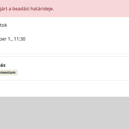
árt a beadási határideje.
atok
er 1., 11:30
vás
umentum