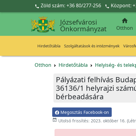
Ugrás a fő tartalomra
Zöld szám: +36 80/277-256
Központ: +



Józsefvárosi
Önkormányzat
Otthon
Hirdetőtábla
Szolgáltatások és intézmények
Városfe
Otthon
Hirdetőtábla
Helyiség- és tele
Pályázati felhívás Budape
36136/1 helyrajzi szám
bérbeadására
Megosztás Facebook-on

Utolsó frissítés:
2023. október 16.
(Lét