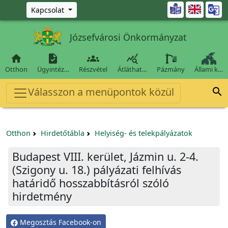
Ugrás a fő tartalomra

Kapcsolat
Józsefvárosi Önkormányzat




Otthon
Ügyintéz…
Részvétel
Átláthat…
Pázmány
Állami k…
Válasszon a menüpontok közül

Otthon
Hirdetőtábla
Helyiség- és telekpályázatok
Budapest VIII. kerület, Jázmin u. 2-4.
(Szigony u. 18.) pályázati felhívás
határidő hosszabbításról szóló
hirdetmény
Megosztás Facebook-on