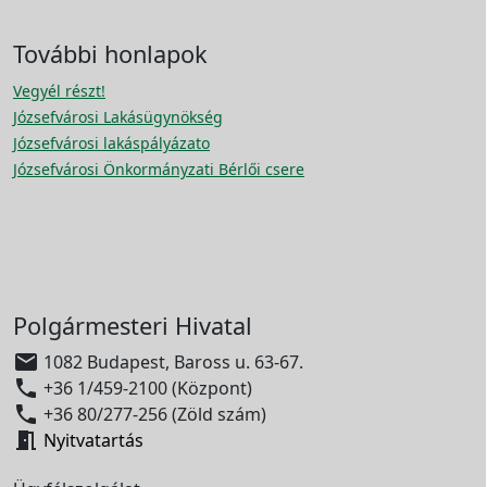
További honlapok
Vegyél részt!
Józsefvárosi Lakásügynökség
Józsefvárosi lakáspályázato
Józsefvárosi Önkormányzati Bérlői csere
Polgármesteri Hivatal

1082 Budapest, Baross u. 63-67.

+36 1/459-2100 (Központ)

+36 80/277-256 (Zöld szám)

Nyitvatartás