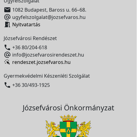
Ügyfélszolgálat

1082 Budapest, Baross u. 66–68.

ugyfelszolgalat@jozsefvaros.hu

Nyitvatartás
Józsefvárosi Rendészet

+36 80/204-618

info@jozsefvarosirendeszet.hu
rendeszet.jozsefvaros.hu
Gyermekvédelmi Készenléti Szolgálat

+36 30/493-1925
Józsefvárosi Önkormányzat